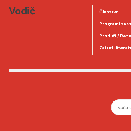
Vodič
Članstvo
Programi za v
Produži / Reze
Zatraži literat