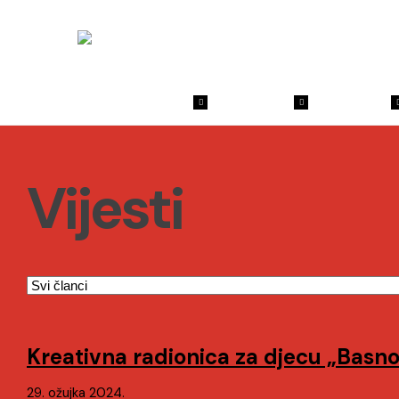
Vijesti
Vodič
O Nama
Katalog
Vijesti
Kreativna radionica za djecu „Basno
29. ožujka 2024.