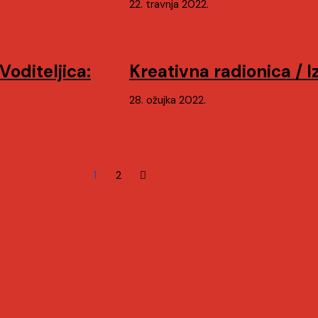
22. travnja 2022.
Voditeljica:
Kreativna radionica / I
28. ožujka 2022.
1
2