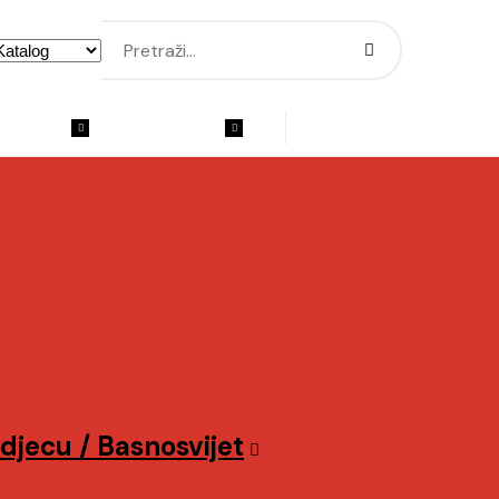
ižničare
EU projekti
Kontakt
djecu / Basnosvijet