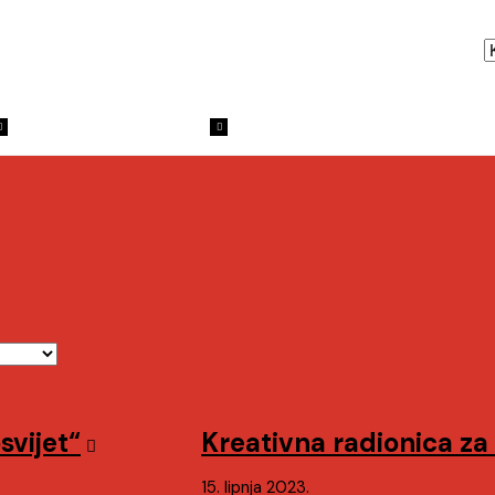
Za djecu i roditelje
Digitalna baština
Za knj
svijet“
Kreativna radionica za 
15. lipnja 2023.