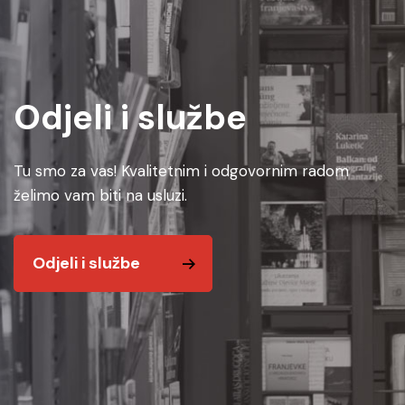
Odjeli i službe
Tu smo za vas! Kvalitetnim i odgovornim radom
želimo vam biti na usluzi.
Odjeli i službe