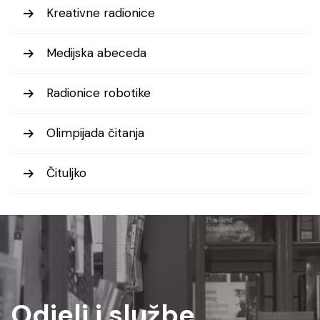
Kreativne radionice
Medijska abeceda
Radionice robotike
Olimpijada čitanja
Čituljko
Odjeli i službe