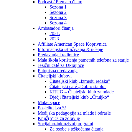
Podcast / Premalo čitam
Sezona 1
Sezona 2
Sezona 3
Sezona 4
Ambasadori čitanja
2021.
2023.
Affiliate American Space Koprivnica
Informacijska istraživanja & učenje
Predavanja i radionice
Mala škola korištenja pametnih telefona za starije
Jezični café za Ukrajince
Putopisna predavanja
Čitateljski klubovi
Čitateljski klub „Između redaka”
Čitateljski café „Dobro stablo”
KRUG – Čitateljski klub za mlade
Dječji čitateljski klub „Čituljko“
Makerspace
Posjetitelj za 5!
Medijska pedagogija za mlade i odrasle
Knjiž(n)ica za zdravlje
Socijalno-inkluzivni programi
Za osobe s teškoćama čitanja