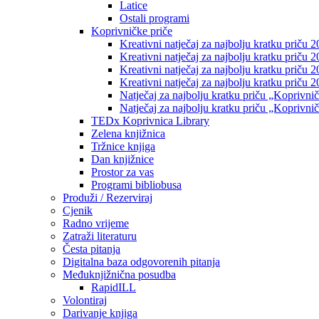
Latice
Ostali programi
Koprivničke priče
Kreativni natječaj za najbolju kratku priču 2
Kreativni natječaj za najbolju kratku priču 
Kreativni natječaj za najbolju kratku priču 2
Kreativni natječaj za najbolju kratku priču 
Natječaj za najbolju kratku priču „Koprivni
Natječaj za najbolju kratku priču „Koprivni
TEDx Koprivnica Library
Zelena knjižnica
Tržnice knjiga
Dan knjižnice
Prostor za vas
Programi bibliobusa
Produži / Rezerviraj
Cjenik
Radno vrijeme
Zatraži literaturu
Česta pitanja
Digitalna baza odgovorenih pitanja
Međuknjižnična posudba
RapidILL
Volontiraj
Darivanje knjiga