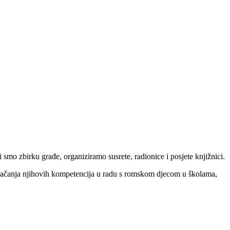
smo zbirku građe, organiziramo susrete, radionice i posjete knjižnici.
om jačanja njihovih kompetencija u radu s romskom djecom u školama,