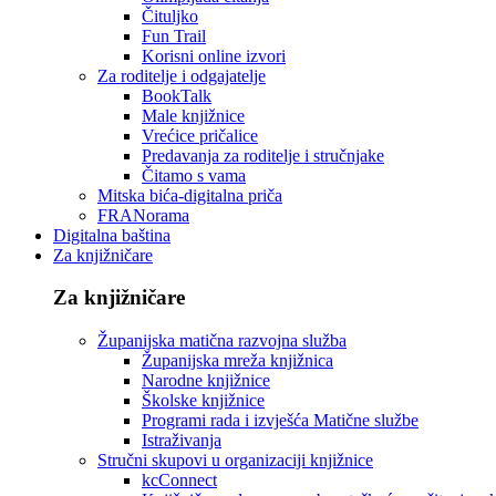
Čituljko
Fun Trail
Korisni online izvori
Za roditelje i odgajatelje
BookTalk
Male knjižnice
Vrećice pričalice
Predavanja za roditelje i stručnjake
Čitamo s vama
Mitska bića-digitalna priča
FRANorama
Digitalna baština
Za knjižničare
Za knjižničare
Županijska matična razvojna služba
Županijska mreža knjižnica
Narodne knjižnice
Školske knjižnice
Programi rada i izvješća Matične službe
Istraživanja
Stručni skupovi u organizaciji knjižnice
kcConnect