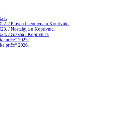
021.
2022. / Pravda i nepravda u Koprivnici
023. / Nostalgija u Koprivnici
2024. / Glazba i Koprivnica
čke priče“ 2025.
čke priče“ 2026.