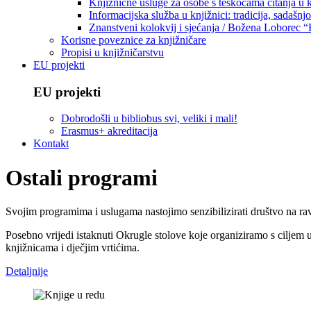
Knjižnične usluge za osobe s teškoćama čitanja u
Informacijska služba u knjižnici: tradicija, sadašnj
Znanstveni kolokvij i sjećanja / Božena Loborec “
Korisne poveznice za knjižničare
Propisi u knjižničarstvu
EU projekti
EU projekti
Dobrodošli u bibliobus svi, veliki i mali!
Erasmus+ akreditacija
Kontakt
Ostali programi
Svojim programima i uslugama nastojimo senzibilizirati društvo na rav
Posebno vrijedi istaknuti Okrugle stolove koje organiziramo s ciljem 
knjižnicama i dječjim vrtićima.
Detaljnije