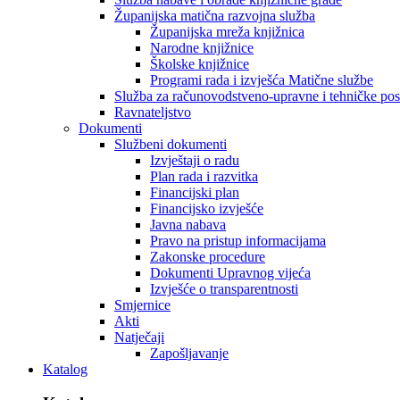
Županijska matična razvojna služba
Županijska mreža knjižnica
Narodne knjižnice
Školske knjižnice
Programi rada i izvješća Matične službe
Služba za računovodstveno-upravne i tehničke po
Ravnateljstvo
Dokumenti
Službeni dokumenti
Izvještaji o radu
Plan rada i razvitka
Financijski plan
Financijsko izvješće
Javna nabava
Pravo na pristup informacijama
Zakonske procedure
Dokumenti Upravnog vijeća
Izvješće o transparentnosti
Smjernice
Akti
Natječaji
Zapošljavanje
Katalog