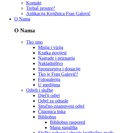
Kontakt
Trebaš prostor?
Aplikacija Knjižnica Fran Galović
O Nama
O Nama
Tko smo
Misija i vizija
Kratka povijest
Nagrade i priznanja
Nakladništvo
Sponzorstva i donacije
Tko je Fran Galović?
Fotogalerija
U medijima
Odjeli i službe
Dječji odjel
Odjel za odrasle
Stručno-znanstveni odjel
Čitaonica tiska
Bibliobus
Bibliobus raspored
Mapa stajališta
Služba nabave i obrade knjižnične građe