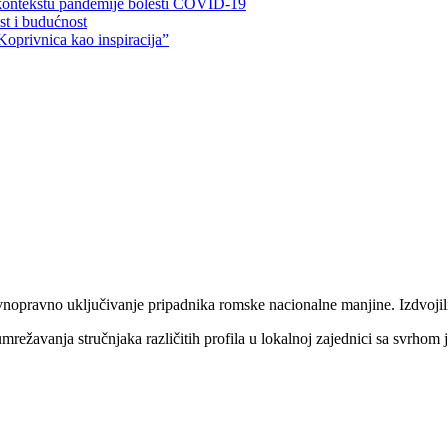
 kontekstu pandemije bolesti COVID-19
ost i budućnost
Koprivnica kao inspiracija”
nopravno uključivanje pripadnika romske nacionalne manjine. Izdvojili 
umrežavanja stručnjaka različitih profila u lokalnoj zajednici sa svrh