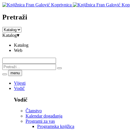
Pretraži
Katalog
▾
Katalog
Web
menu
Vijesti
Vodič
Vodič
Članstvo
Kalendar događanja
Programi za vas
Programska knjižica