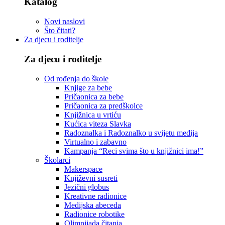
Katalog
Novi naslovi
Što čitati?
Za djecu i roditelje
Za djecu i roditelje
Od rođenja do škole
Knjige za bebe
Pričaonica za bebe
Pričaonica za predškolce
Knjižnica u vrtiću
Kućica viteza Slavka
Radoznalka i Radoznalko u svijetu medija
Virtualno i zabavno
Kampanja “Reci svima što u knjižnici ima!”
Školarci
Makerspace
Književni susreti
Jezični globus
Kreativne radionice
Medijska abeceda
Radionice robotike
Olimpijada čitanja