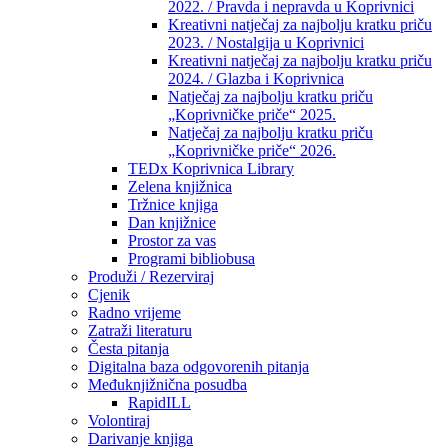
2022. / Pravda i nepravda u Koprivnici
Kreativni natječaj za najbolju kratku priču
2023. / Nostalgija u Koprivnici
Kreativni natječaj za najbolju kratku priču
2024. / Glazba i Koprivnica
Natječaj za najbolju kratku priču
„Koprivničke priče“ 2025.
Natječaj za najbolju kratku priču
„Koprivničke priče“ 2026.
TEDx Koprivnica Library
Zelena knjižnica
Tržnice knjiga
Dan knjižnice
Prostor za vas
Programi bibliobusa
Produži / Rezerviraj
Cjenik
Radno vrijeme
Zatraži literaturu
Česta pitanja
Digitalna baza odgovorenih pitanja
Međuknjižnična posudba
RapidILL
Volontiraj
Darivanje knjiga