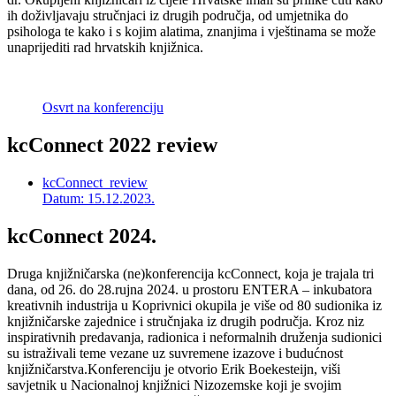
ih doživljavaju stručnjaci iz drugih područja, od umjetnika do
psihologa te kako i s kojim alatima, znanjima i vještinama se može
unaprijediti rad hrvatskih knjižnica.
Osvrt na konferenciju
kcConnect 2022 review
kcConnect_review
Datum: 15.12.2023.
kcConnect 2024.
Druga knjižničarska (ne)konferencija kcConnect, koja je trajala tri
dana, od 26. do 28.rujna 2024. u prostoru ENTERA – inkubatora
kreativnih industrija u Koprivnici okupila je više od 80 sudionika iz
knjižničarske zajednice i stručnjaka iz drugih područja. Kroz niz
inspirativnih predavanja, radionica i neformalnih druženja sudionici
su istraživali teme vezane uz suvremene izazove i budućnost
knjižničarstva.Konferenciju je otvorio Erik Boekesteijn, viši
savjetnik u Nacionalnoj knjižnici Nizozemske koji je svojim