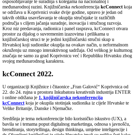
osposobljavanje te suradnja s kolegama na nacionalnoj i
međunarodnoj razini. Knjižničarska
ne
konferencija
kcConnect
koja
se održava u Koprivnici svake dvije godine, upravo je jedan od
takvih oblika usavršavanja te okuplja stručnjake iz različitih
područja s ciljem jačanja suradnje, inovacija i stručnog razvoja.
Kroz niz predavanja, radionica i panel rasprava, kcConnect otvara
prostor za dijalog o suvremenim izazovima i prilikama u
knjižničarskoj struci te je jedini knjižničarski stručni skup u
Hrvatskoj koji sudionike okuplja na ovakav način, u neformalnom
okruženju uz mnogo interaktivnog sadržaja. Od velikog je kulturnog
značaja ne samo za grad Koprivnicu već i Republiku Hrvatsku zbog
svojeg međunarodnog karaktera.
kcConnect 2022.
U organizaciji Knjižnice i čitaonice „Fran Galović“ Koprivnica od
22. do 24. rujna u prostoru Inkubatora kreativnih industrija ENTER
i online održana je
1. knjižničarska nekonferencija
kcConnect
koja je okupila stotinjak sudionika iz cijele Hrvatske te
Velike Britanije, Danske i Njemačke.
Središnja je tema nekonferencije bilo korisničko iskustvo (UX), a
bavila se i temama poput digitalnog marketinga, odnosa s javnošću,
brendiranja, storytellinga, design thinkinga, umjetne inteligencije i
dr. Okupljeni knjižničari iz cijele Hrvatske imali su prilike čuti kako