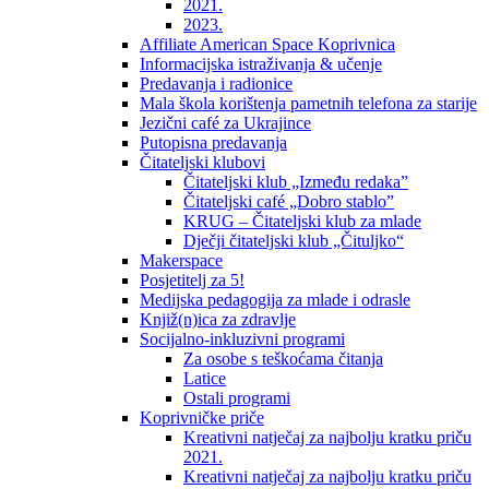
2021.
2023.
Affiliate American Space Koprivnica
Informacijska istraživanja & učenje
Predavanja i radionice
Mala škola korištenja pametnih telefona za starije
Jezični café za Ukrajince
Putopisna predavanja
Čitateljski klubovi
Čitateljski klub „Između redaka”
Čitateljski café „Dobro stablo”
KRUG – Čitateljski klub za mlade
Dječji čitateljski klub „Čituljko“
Makerspace
Posjetitelj za 5!
Medijska pedagogija za mlade i odrasle
Knjiž(n)ica za zdravlje
Socijalno-inkluzivni programi
Za osobe s teškoćama čitanja
Latice
Ostali programi
Koprivničke priče
Kreativni natječaj za najbolju kratku priču
2021.
Kreativni natječaj za najbolju kratku priču