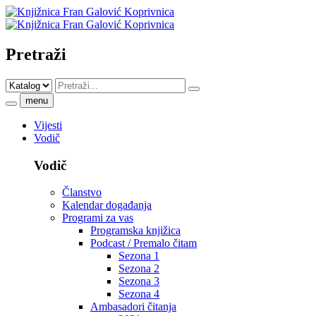
Pretraži
menu
Vijesti
Vodič
Vodič
Članstvo
Kalendar događanja
Programi za vas
Programska knjižica
Podcast / Premalo čitam
Sezona 1
Sezona 2
Sezona 3
Sezona 4
Ambasadori čitanja