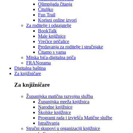
Olimpijada čitanja
Čituljko
Fun Trail
Korisni online izvori
Za roditelje i odgajatelje
BookTalk
Male knjižnice
Vrećice pričalice
Predavanja za roditelje i stručnjake
Čitamo s vama
Mitska bića-digitalna priča
FRANorama
Digitalna baština
Za knjižničare
Za knjižničare
Županijska matična razvojna služba
Županijska mreža knjižnica
Narodne knjižnice
Školske knjižnice
Programi rada i izvješća Matične službe
Istraživanja
Stručni skupovi u organizaciji knjižnice