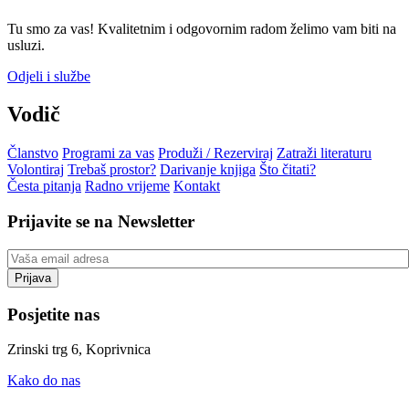
Tu smo za vas! Kvalitetnim i odgovornim radom želimo vam biti na
usluzi.
Odjeli i službe
Vodič
Članstvo
Programi za vas
Produži / Rezerviraj
Zatraži literaturu
Volontiraj
Trebaš prostor?
Darivanje knjiga
Što čitati?
Česta pitanja
Radno vrijeme
Kontakt
Prijavite se na Newsletter
Posjetite nas
Zrinski trg 6, Koprivnica
Kako do nas