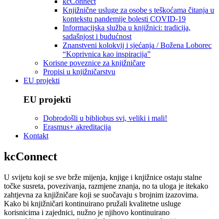
kcConnect
Knjižnične usluge za osobe s teškoćama čitanja u
kontekstu pandemije bolesti COVID-19
Informacijska služba u knjižnici: tradicija,
sadašnjost i budućnost
Znanstveni kolokvij i sjećanja / Božena Loborec
“Koprivnica kao inspiracija”
Korisne poveznice za knjižničare
Propisi u knjižničarstvu
EU projekti
EU projekti
Dobrodošli u bibliobus svi, veliki i mali!
Erasmus+ akreditacija
Kontakt
kcConnect
U svijetu koji se sve brže mijenja, knjige i knjižnice ostaju stalne
točke susreta, povezivanja, razmjene znanja, no ta uloga je itekako
zahtjevna za knjižničare koji se suočavaju s brojnim izazovima.
Kako bi knjižničari kontinuirano pružali kvalitetne usluge
korisnicima i zajednici, nužno je njihovo kontinuirano