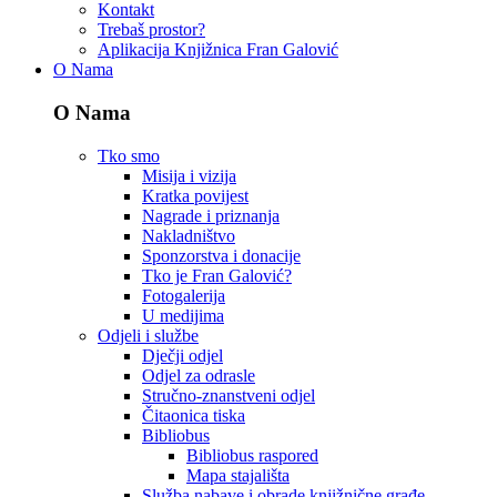
Kontakt
Trebaš prostor?
Aplikacija Knjižnica Fran Galović
O Nama
O Nama
Tko smo
Misija i vizija
Kratka povijest
Nagrade i priznanja
Nakladništvo
Sponzorstva i donacije
Tko je Fran Galović?
Fotogalerija
U medijima
Odjeli i službe
Dječji odjel
Odjel za odrasle
Stručno-znanstveni odjel
Čitaonica tiska
Bibliobus
Bibliobus raspored
Mapa stajališta
Služba nabave i obrade knjižnične građe