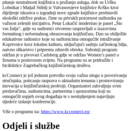
pitanje neutralnosti knjižnica u pružanju usluga, dok su Urška
Lobnikar i Matjaž Stibilj iz Valvasorojeve knjižnice Krško kroz
dijeljenje iskustva o izgradnji nove zgrade knjižnice predstavili
ekološki održive prakse, čime su privukli pozornost sudionika na
važnost zelenih inicijativa. Petar Lukačić moderirao je panel „Što
vas žulja“, gdje su sudionici otvoreno raspravljali o izazovima
formalnog i neformalnog obrazovanja knjižničara. Dan su obilježile
edukativne radionice koje su sudionicima omogućile istraživanje
Koprivnice kroz lokalnu kulturu, uključujući sadnju začinskog bilja,
naivno slikarstvo i pripremu zdravih obroka. Subotnji program
održan je u pivovari Carlsberg gdje se održao Women’s panel o
ženama u poslovnom svijetu. Na programu su se pridružile i
biciklistice Zagrebačkog knjižničarskog društva.
kcConnect je još jednom potvrdio svoju važnu ulogu u povezivanju
stručnjaka, poticanju rasprava o aktualnim temama i promoviranju
inovacija u knjižničarskoj profesiji. Organizatori zahvaljuju svim
predavačima, sudionicima, partnerima i sponzorima koji su
omogućili uspjeh ovog događaja te s nestrpljenjem najavljuju
sljedeće izdanje konferencije.
Više o programu na:
https://www.kcconnect.eu/
Odjeli i službe