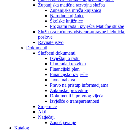
Županijska matična razvojna služba
Županijska mreža knjižnica
Narodne knjižnice
Školske knjižnice
Programi rada i izvješća Matične službe
Služba za računovodstveno-upravne i tehničke
poslove
Ravnateljstvo
Dokumenti
Službeni dokumenti
Izvještaji o radu
Plan rada i razvitka
Financijski plan
Financijsko izvješće
Javna nabava
Pravo na pristup informacijama
Zakonske procedure
Dokumenti Upravnog vijeća
Izvješće o transparentnosti
Smjernice
Akti
Natječaji
Zapošljavanje
Katalog