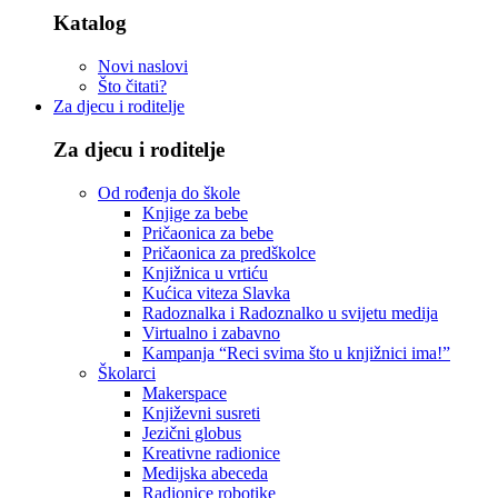
Katalog
Novi naslovi
Što čitati?
Za djecu i roditelje
Za djecu i roditelje
Od rođenja do škole
Knjige za bebe
Pričaonica za bebe
Pričaonica za predškolce
Knjižnica u vrtiću
Kućica viteza Slavka
Radoznalka i Radoznalko u svijetu medija
Virtualno i zabavno
Kampanja “Reci svima što u knjižnici ima!”
Školarci
Makerspace
Književni susreti
Jezični globus
Kreativne radionice
Medijska abeceda
Radionice robotike