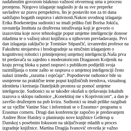
nadahnutim govorom istaknuo važnost otvorenog uma u procesu
promjena. Njegovo izlaganje naglasilo je da su sve prepreke
savladive uz pravu perspektivu, što je postavilo ton za tri dana
sadržajno bogatih rasprava i aktivnosti.Nakon uvodnog izlaganja
Erika Boekesteijna sudionici su imali priliku čuti Borisa Jokića,
ravnatelja Instituta za društvena istraživanja koji je govorio o
izazovima koje nove tehnologije poput umjetne inteligencije donose
mladima te o važnoj ulozi knjižnica u njihovom prevladavanju. Prvi
dan izlaganja zaključio je Tomislav Stipančić, izvanredni profesor na
Fakultetu strojarstva i brodogradnje sa stručnim izlaganjem o
kognitivnoj robotici i primijenjenoj umjetnoj inteligenciji.Naša prva
tri predavača su zajedno s moderatoricom Draganom Koljenik na
kraju prvog bloka u panel raspravi s publikom podijelili svoja
razmišljanja o tome zašto se rasprava o umjetnoj inteligenciji često
nalazi između „razuma i osjećaja“. Popodnevne radionice bile su
usmjerene na praktične teme poput knjižničnih trendova, vizualnog
identiteta i kreiranja čitateljskih prostora uz pomoć umjetne
inteligencije. Sudionici su se također okušali u rješavanju lokalnih
izazova u sklopu radionice „Konektiraj me s Koprivnicom“, a dan je
završio druženjem na pub kvizu. Sudionici su imali prilike razgibati
se uz vježbe Vanine Siuc i informirati se o Erasmus+ programu u
Erasmus corneru. Drugi dan konferencije započeo je predavanjem
Andree Broe Haisley o planiranju nove knjižnice Gellerup u
Danskoj s posebnim fokusom na uključivanje mladih u proces
izgradnje knjižnice. Martina Dragija Ivanović otvorila je važno