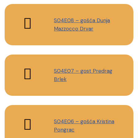
S04E08 – gošća Dunja
Mazzocco Drvar
S04E07 – gost Predrag
Brlek
S04E06 – gošća Kristina
Pongrac