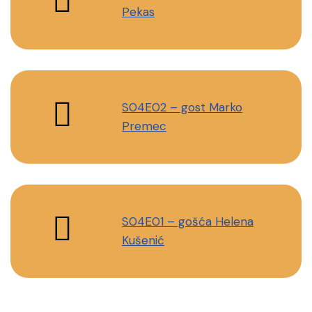
Pekas
S04E02 – gost Marko
Premec
S04E01 – gošća Helena
Kušenić