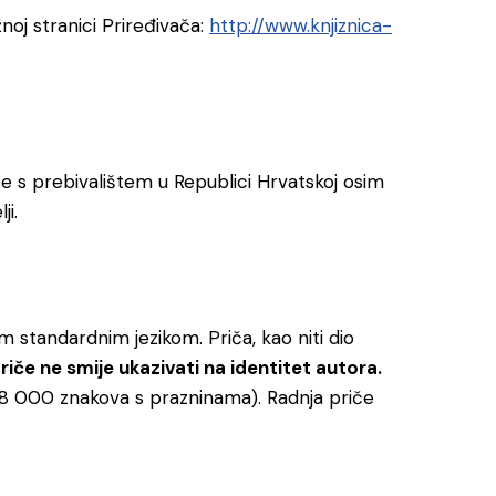
noj stranici Priređivača:
http://www.knjiznica-
be s prebivalištem u Republici Hrvatskoj osim
ji.
im standardnim jezikom. Priča, kao niti dio
riče ne smije ukazivati na identitet autora.
18 000 znakova s prazninama). Radnja priče