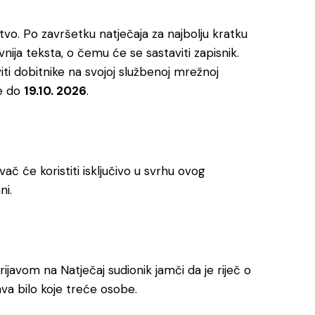
vo. Po završetku natječaja za najbolju kratku
nija teksta, o čemu će se sastaviti zapisnik.
ti dobitnike na svojoj službenoj mrežnoj
je do
19.10. 2026
.
ač će koristiti isključivo u svrhu ovog
ni.
ijavom na Natječaj sudionik jamči da je riječ o
va bilo koje treće osobe.