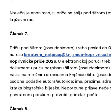
Natječaj je anoniman, tj. priče se šalju pod šifrom (
književni rad.
Članak 7.
Priču pod šifrom (pseudonimom) treba poslati do
0
adresu
kreativni_natjecaj@knjiznica-koprivnica.h
Koprivničke priče 2026
. U elektroničkoj poruci tr
dokumentu priču potpisanu šifrom (pseudonimom)
nalazi na mrežnim stranicama Knjižnice šifru (pseudo
osobne podatke autora/autorice: ime, prezime, adre
kratka biografska bilješka. Nepotpune prijave neće se
povratnom porukom potvrditi primitak pošte.
Članak 8.