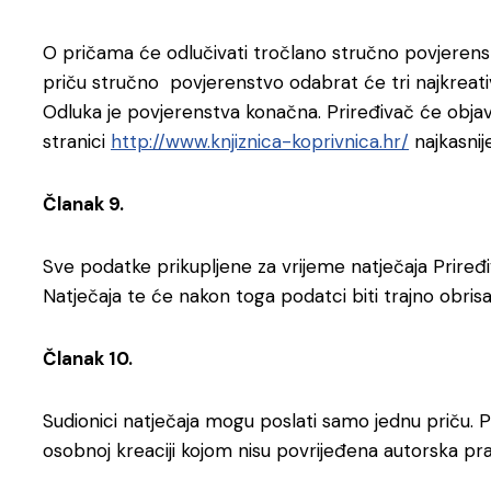
O pričama će odlučivati tročlano stručno povjerenst
priču stručno povjerenstvo odabrat će tri najkreativ
Odluka je povjerenstva konačna. Priređivač će objavi
stranici
http://www.knjiznica-koprivnica.hr/
najkasni
Članak 9.
Sve podatke prikupljene za vrijeme natječaja Priređiv
Natječaja te će nakon toga podatci biti trajno obrisa
Članak 10.
Sudionici natječaja mogu poslati samo jednu priču. Pr
osobnoj kreaciji kojom nisu povrijeđena autorska pra