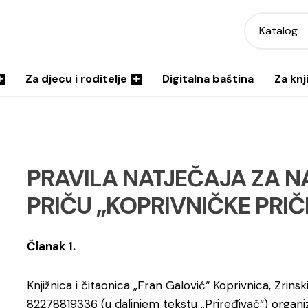
Katalog
Za djecu i roditelje
Digitalna baština
Za knj
PRAVILA NATJEČAJA ZA 
PRIČU
„KOPRIVNIČKE PRIČ
Članak 1.
Knjižnica i čitaonica „Fran Galović“ Koprivnica, Zrins
82278819336 (u daljnjem tekstu „Priređivač“) organizi