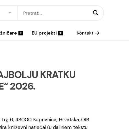
ižničare
EU projekti
Kontakt
NAJBOLJU KRATKU
E“ 2026.
ki trg 6, 48000 Koprivnica, Hrvatska, OIB:
ra književni natječaj (u daljnjem tekstu