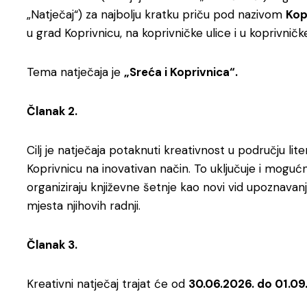
„Natječaj“) za najbolju kratku priču pod nazivom
Kop
u grad Koprivnicu, na koprivničke ulice i u koprivničk
Tema natječaja je
„Sreća i Koprivnica“.
Članak 2.
Cilj je natječaja potaknuti kreativnost u području lite
Koprivnicu na inovativan način. To uključuje i moguć
organiziraju književne šetnje kao novi vid upoznavanj
mjesta njihovih radnji.
Članak 3.
Kreativni natječaj trajat će od
30.06.2026. do 01.09