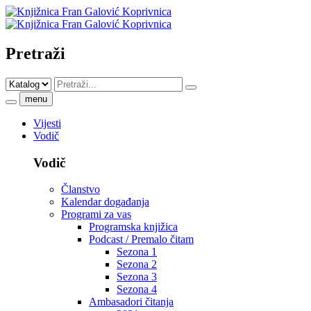
Pretraži
menu
Vijesti
Vodič
Vodič
Članstvo
Kalendar događanja
Programi za vas
Programska knjižica
Podcast / Premalo čitam
Sezona 1
Sezona 2
Sezona 3
Sezona 4
Ambasadori čitanja