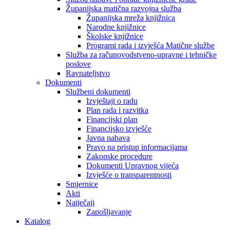
Županijska matična razvojna služba
Županijska mreža knjižnica
Narodne knjižnice
Školske knjižnice
Programi rada i izvješća Matične službe
Služba za računovodstveno-upravne i tehničke
poslove
Ravnateljstvo
Dokumenti
Službeni dokumenti
Izvještaji o radu
Plan rada i razvitka
Financijski plan
Financijsko izvješće
Javna nabava
Pravo na pristup informacijama
Zakonske procedure
Dokumenti Upravnog vijeća
Izvješće o transparentnosti
Smjernice
Akti
Natječaji
Zapošljavanje
Katalog