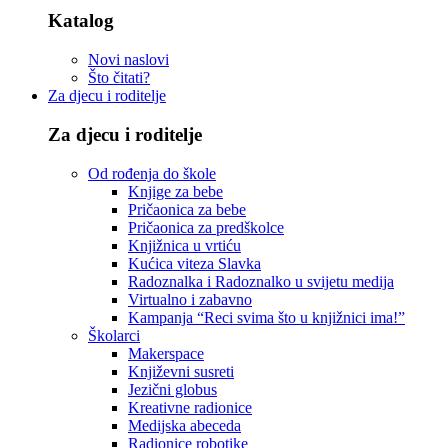
Katalog
Novi naslovi
Što čitati?
Za djecu i roditelje
Za djecu i roditelje
Od rođenja do škole
Knjige za bebe
Pričaonica za bebe
Pričaonica za predškolce
Knjižnica u vrtiću
Kućica viteza Slavka
Radoznalka i Radoznalko u svijetu medija
Virtualno i zabavno
Kampanja “Reci svima što u knjižnici ima!”
Školarci
Makerspace
Književni susreti
Jezični globus
Kreativne radionice
Medijska abeceda
Radionice robotike