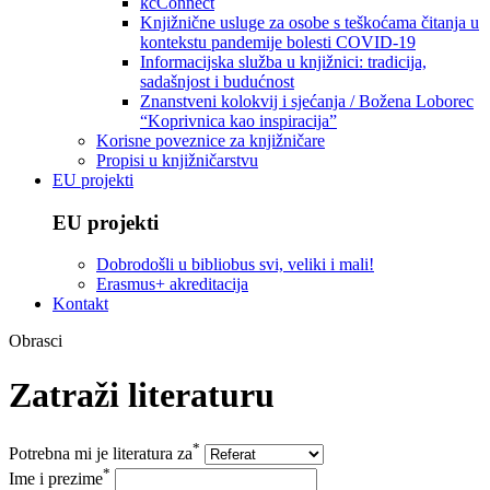
kcConnect
Knjižnične usluge za osobe s teškoćama čitanja u
kontekstu pandemije bolesti COVID-19
Informacijska služba u knjižnici: tradicija,
sadašnjost i budućnost
Znanstveni kolokvij i sjećanja / Božena Loborec
“Koprivnica kao inspiracija”
Korisne poveznice za knjižničare
Propisi u knjižničarstvu
EU projekti
EU projekti
Dobrodošli u bibliobus svi, veliki i mali!
Erasmus+ akreditacija
Kontakt
Obrasci
Zatraži literaturu
*
Potrebna mi je literatura za
*
Ime i prezime