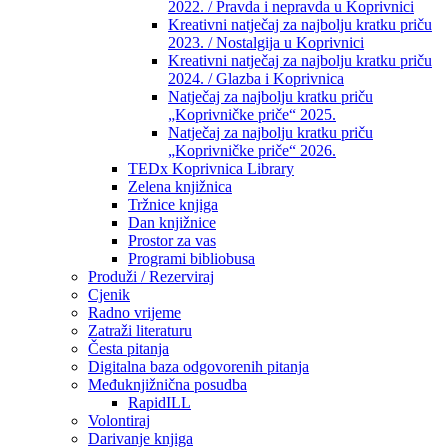
2022. / Pravda i nepravda u Koprivnici
Kreativni natječaj za najbolju kratku priču
2023. / Nostalgija u Koprivnici
Kreativni natječaj za najbolju kratku priču
2024. / Glazba i Koprivnica
Natječaj za najbolju kratku priču
„Koprivničke priče“ 2025.
Natječaj za najbolju kratku priču
„Koprivničke priče“ 2026.
TEDx Koprivnica Library
Zelena knjižnica
Tržnice knjiga
Dan knjižnice
Prostor za vas
Programi bibliobusa
Produži / Rezerviraj
Cjenik
Radno vrijeme
Zatraži literaturu
Česta pitanja
Digitalna baza odgovorenih pitanja
Međuknjižnična posudba
RapidILL
Volontiraj
Darivanje knjiga