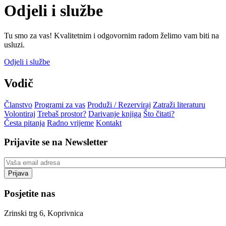
Odjeli i službe
Tu smo za vas! Kvalitetnim i odgovornim radom želimo vam biti na
usluzi.
Odjeli i službe
Vodič
Članstvo
Programi za vas
Produži / Rezerviraj
Zatraži literaturu
Volontiraj
Trebaš prostor?
Darivanje knjiga
Što čitati?
Česta pitanja
Radno vrijeme
Kontakt
Prijavite se na Newsletter
Posjetite nas
Zrinski trg 6, Koprivnica