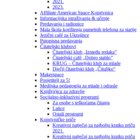
2021.
2023.
Affiliate American Space Koprivnica
Informacijska istraživanja & učenje
Predavanja i radionice
Mala škola korištenja pametnih telefona za starije
Jezični café za Ukrajince
Putopisna predavanja
Čitateljski klubovi
Čitateljski klub „Između redaka”
Čitateljski café „Dobro stablo”
KRUG – Čitateljski klub za mlade
Dječji čitateljski klub „Čituljko“
Makerspace
Posjetitelj za 5!
Medijska pedagogija za mlade i odrasle
Knjiž(n)ica za zdravlje
Socijalno-inkluzivni programi
Za osobe s teškoćama čitanja
Latice
Ostali programi
Koprivničke priče
Kreativni natječaj za najbolju kratku priču
2021.
Kreativni natječaj za najbolju kratku priču