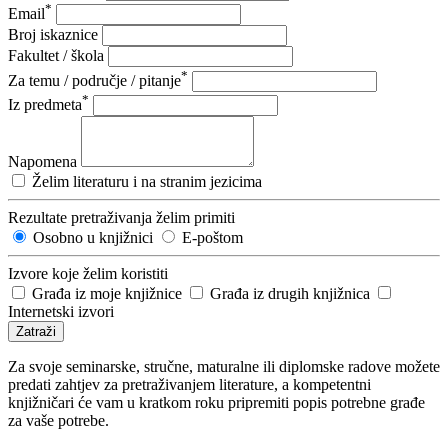
*
Email
Broj iskaznice
Fakultet / škola
*
Za temu / područje / pitanje
*
Iz predmeta
Napomena
Želim literaturu i na stranim jezicima
Rezultate pretraživanja želim primiti
Osobno u knjižnici
E-poštom
Izvore koje želim koristiti
Građa iz moje knjižnice
Građa iz drugih knjižnica
Internetski izvori
Zatraži
Za svoje seminarske, stručne, maturalne ili diplomske radove možete
predati zahtjev za pretraživanjem literature, a kompetentni
knjižničari će vam u kratkom roku pripremiti popis potrebne građe
za vaše potrebe.