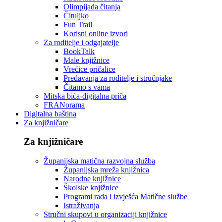
Olimpijada čitanja
Čituljko
Fun Trail
Korisni online izvori
Za roditelje i odgajatelje
BookTalk
Male knjižnice
Vrećice pričalice
Predavanja za roditelje i stručnjake
Čitamo s vama
Mitska bića-digitalna priča
FRANorama
Digitalna baština
Za knjižničare
Za knjižničare
Županijska matična razvojna služba
Županijska mreža knjižnica
Narodne knjižnice
Školske knjižnice
Programi rada i izvješća Matične službe
Istraživanja
Stručni skupovi u organizaciji knjižnice