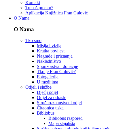
Kontakt
Trebaš prostor?
Aplikacija Knjižnica Fran Galović
O Nama
O Nama
Tko smo
Misija i vizija
Kratka povijest
Nagrade i priznanja
Nakladništvo
Sponzorstva i donacije
Tko je Fran Galović?
Fotogalerija
U medijima
Odjeli i službe
Dječji odjel
Odjel za odrasle
Stručno-znanstveni odjel
Čitaonica tiska
Bibliobus
Bibliobus raspored
Mapa stajališta
Služba nabave i obrade knjižnične građe