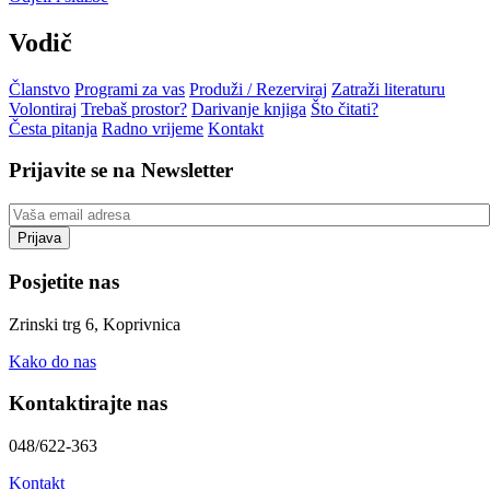
Vodič
Članstvo
Programi za vas
Produži / Rezerviraj
Zatraži literaturu
Volontiraj
Trebaš prostor?
Darivanje knjiga
Što čitati?
Česta pitanja
Radno vrijeme
Kontakt
Prijavite se na Newsletter
Posjetite nas
Zrinski trg 6, Koprivnica
Kako do nas
Kontaktirajte nas
048/622-363
Kontakt