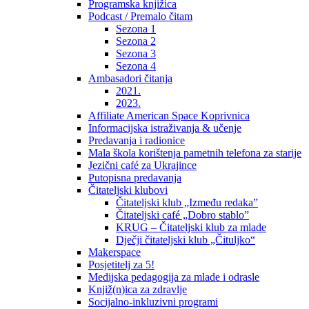
Programska knjižica
Podcast / Premalo čitam
Sezona 1
Sezona 2
Sezona 3
Sezona 4
Ambasadori čitanja
2021.
2023.
Affiliate American Space Koprivnica
Informacijska istraživanja & učenje
Predavanja i radionice
Mala škola korištenja pametnih telefona za starije
Jezični café za Ukrajince
Putopisna predavanja
Čitateljski klubovi
Čitateljski klub „Između redaka”
Čitateljski café „Dobro stablo”
KRUG – Čitateljski klub za mlade
Dječji čitateljski klub „Čituljko“
Makerspace
Posjetitelj za 5!
Medijska pedagogija za mlade i odrasle
Knjiž(n)ica za zdravlje
Socijalno-inkluzivni programi