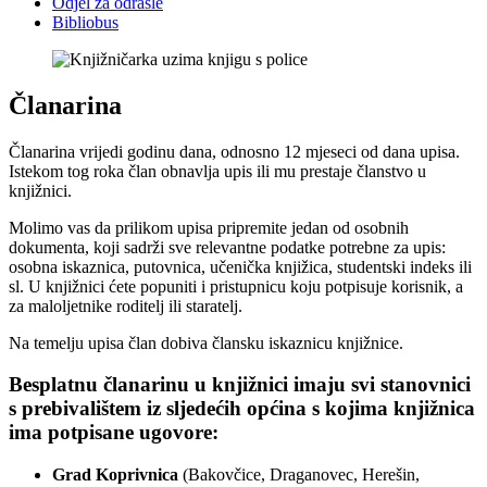
Odjel za odrasle
Bibliobus
Članarina
Članarina vrijedi godinu dana, odnosno 12 mjeseci od dana upisa.
Istekom tog roka član obnavlja upis ili mu prestaje članstvo u
knjižnici.
Molimo vas da prilikom upisa pripremite jedan od osobnih
dokumenta, koji sadrži sve relevantne podatke potrebne za upis:
osobna iskaznica, putovnica, učenička knjižica, studentski indeks ili
sl. U knjižnici ćete popuniti i pristupnicu koju potpisuje korisnik, a
za maloljetnike roditelj ili staratelj.
Na temelju upisa član dobiva člansku iskaznicu knjižnice.
Besplatnu članarinu u knjižnici imaju svi stanovnici
s prebivalištem iz sljedećih općina s kojima knjižnica
ima potpisane ugovore:
Grad Koprivnica
(Bakovčice, Draganovec, Herešin,