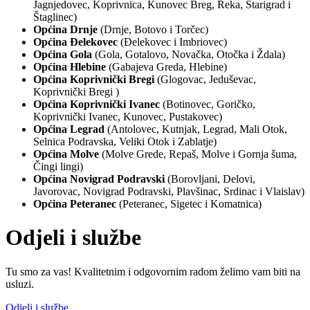
Jagnjedovec, Koprivnica, Kunovec Breg, Reka, Starigrad i
Štaglinec)
Općina Drnje
(Drnje, Botovo i Torčec)
Općina Đelekovec
(Đelekovec i Imbriovec)
Općina Gola
(Gola, Gotalovo, Novačka, Otočka i Ždala)
Općina Hlebine
(Gabajeva Greda, Hlebine)
Općina Koprivnički Bregi
(Glogovac, Jeduševac,
Koprivnički Bregi )
Općina Koprivnički Ivanec
(Botinovec, Goričko,
Koprivnički Ivanec, Kunovec, Pustakovec)
Općina Legrad
(Antolovec, Kutnjak, Legrad, Mali Otok,
Selnica Podravska, Veliki Otok i Zablatje)
Općina Molve
(Molve Grede, Repaš, Molve i Gornja šuma,
Čingi lingi)
Općina Novigrad Podravski
(Borovljani, Delovi,
Javorovac, Novigrad Podravski, Plavšinac, Srdinac i Vlaislav)
Općina Peteranec
(Peteranec, Sigetec i Komatnica)
Odjeli i službe
Tu smo za vas! Kvalitetnim i odgovornim radom želimo vam biti na
usluzi.
Odjeli i službe