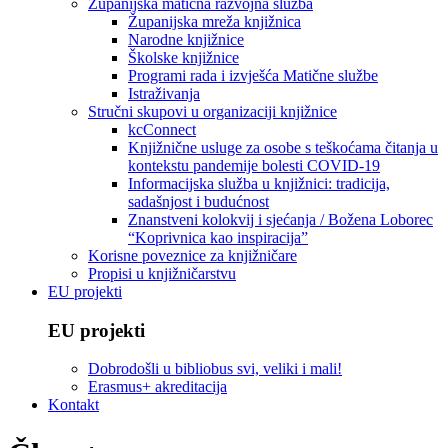
Županijska matična razvojna služba
Županijska mreža knjižnica
Narodne knjižnice
Školske knjižnice
Programi rada i izvješća Matične službe
Istraživanja
Stručni skupovi u organizaciji knjižnice
kcConnect
Knjižnične usluge za osobe s teškoćama čitanja u
kontekstu pandemije bolesti COVID-19
Informacijska služba u knjižnici: tradicija,
sadašnjost i budućnost
Znanstveni kolokvij i sjećanja / Božena Loborec
“Koprivnica kao inspiracija”
Korisne poveznice za knjižničare
Propisi u knjižničarstvu
EU projekti
EU projekti
Dobrodošli u bibliobus svi, veliki i mali!
Erasmus+ akreditacija
Kontakt