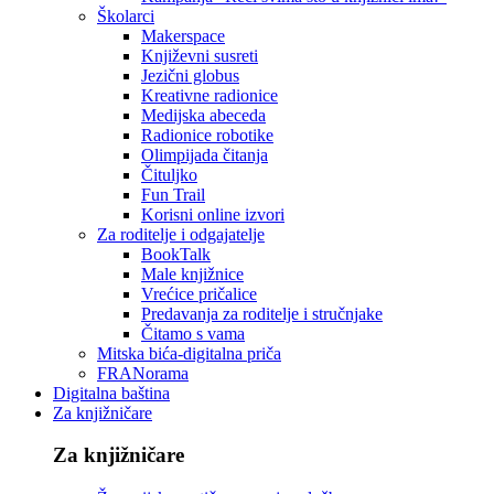
Školarci
Makerspace
Književni susreti
Jezični globus
Kreativne radionice
Medijska abeceda
Radionice robotike
Olimpijada čitanja
Čituljko
Fun Trail
Korisni online izvori
Za roditelje i odgajatelje
BookTalk
Male knjižnice
Vrećice pričalice
Predavanja za roditelje i stručnjake
Čitamo s vama
Mitska bića-digitalna priča
FRANorama
Digitalna baština
Za knjižničare
Za knjižničare