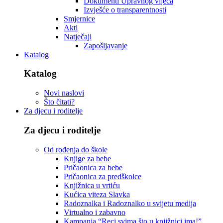
Dokumenti Upravnog vijeća
Izvješće o transparentnosti
Smjernice
Akti
Natječaji
Zapošljavanje
Katalog
Katalog
Novi naslovi
Što čitati?
Za djecu i roditelje
Za djecu i roditelje
Od rođenja do škole
Knjige za bebe
Pričaonica za bebe
Pričaonica za predškolce
Knjižnica u vrtiću
Kućica viteza Slavka
Radoznalka i Radoznalko u svijetu medija
Virtualno i zabavno
Kampanja “Reci svima što u knjižnici ima!”