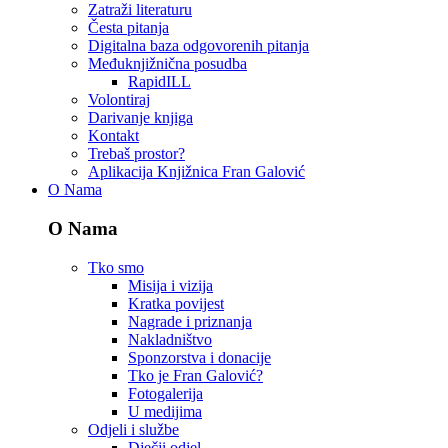
Zatraži literaturu
Česta pitanja
Digitalna baza odgovorenih pitanja
Međuknjižnična posudba
RapidILL
Volontiraj
Darivanje knjiga
Kontakt
Trebaš prostor?
Aplikacija Knjižnica Fran Galović
O Nama
O Nama
Tko smo
Misija i vizija
Kratka povijest
Nagrade i priznanja
Nakladništvo
Sponzorstva i donacije
Tko je Fran Galović?
Fotogalerija
U medijima
Odjeli i službe
Dječji odjel