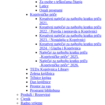
Za osobe s teškoćama čitanja
Latice
Ostali programi
Koprivničke priče
Kreativni natječaj za najbolju kratku priču
2021.
Kreativni natječaj za najbolju kratku priču
2022. / Pravda i nepravda u Koprivnici
Kreativni natječaj za najbolju kratku priču
2023. / Nostalgija u Koprivnici
Kreativni natječaj za najbolju kratku priču
2024. / Glazba i Koprivnica
Natječaj za najbolju kratku priču
„Koprivničke priče“ 2025.
Natječaj za najbolju kratku priču
„Koprivničke priče“ 2026.
TEDx Koprivnica Library
Zelena knjižnica
Tržnice knjiga
Dan knjižnice
Prostor za vas
Programi bibliobusa
Produži / Rezerviraj
Cjenik
Radno vrijeme