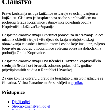
Članstvo
Pravo korištenja usluga knjižnice ostvaruje se učlanjivanjem u
knjižnicu. Članstvo je
besplatno
za osobe s prebivalištem na
području Grada Koprivnice i stanovnike pojedinih općina
Koprivničko-križevačke županije.
Besplatno članstvo imaju i korisnici pomoći za uzdržavanje, djeca i
mladi iz obitelji s troje i više djece do kraja srednjoškolskog
obrazovanja te osobe s invaliditetom i osobe koje imaju prijavljeno
boravište na području Koprivnice i plaćaju porez na dohodak na
području Grada Koprivnice.
Besplatno članstvo imaju i svi
učenici 1. razreda koprivničkih
srednjih škola
i
svi brucoši
, odnosno polaznici 1. godine
prijediplomskih studija u Republici Hrvatskoj.
Za one koji ne ostvaruju pravo na besplatno članstvo naplaćuje se
članarina. Visina članarine može se vidjeti u
cjeniku.
Pristupnice
Dječji odjel
Stručno-znanstveni odjel