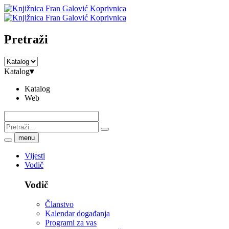
Pretraži
Katalog
▾
Katalog
Web
menu
Vijesti
Vodič
Vodič
Članstvo
Kalendar događanja
Programi za vas