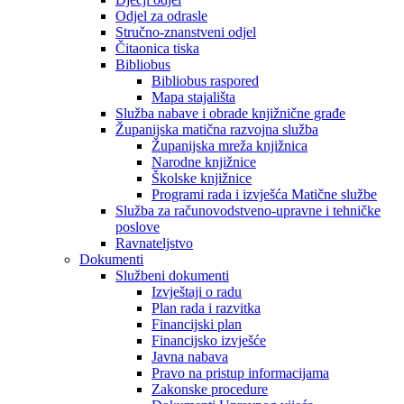
Odjel za odrasle
Stručno-znanstveni odjel
Čitaonica tiska
Bibliobus
Bibliobus raspored
Mapa stajališta
Služba nabave i obrade knjižnične građe
Županijska matična razvojna služba
Županijska mreža knjižnica
Narodne knjižnice
Školske knjižnice
Programi rada i izvješća Matične službe
Služba za računovodstveno-upravne i tehničke
poslove
Ravnateljstvo
Dokumenti
Službeni dokumenti
Izvještaji o radu
Plan rada i razvitka
Financijski plan
Financijsko izvješće
Javna nabava
Pravo na pristup informacijama
Zakonske procedure