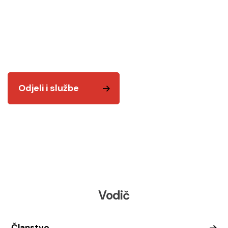
Odjeli i službe
Tu smo za vas! Kvalitetnim i odgovornim radom
želimo vam biti na usluzi.
Odjeli i službe
Vodič
Članstvo