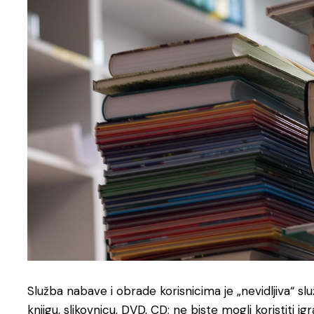
Služba nabave i obrade korisnicima je „nevidljiva“ sl
knjigu, slikovnicu, DVD, CD; ne biste mogli koristiti igr