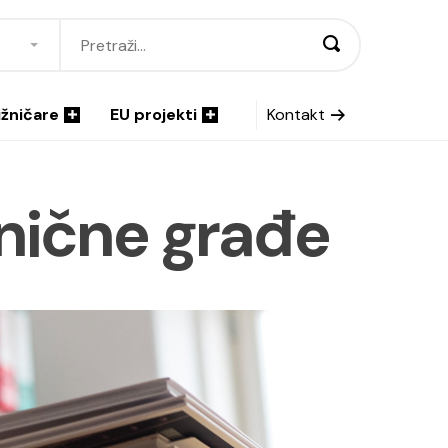
ižničare
EU projekti
Kontakt
žnične građe