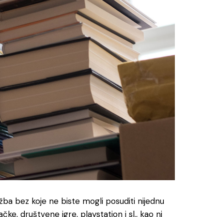
užba bez koje ne biste mogli posuditi nijednu
ačke, društvene igre, playstation i sl., kao ni