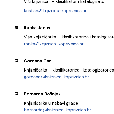
Viši knjižničar – klasifikator i katalogizator
kristian@knjiznica-koprivnica.hr
Ranka Janus
Viša knjižničarka – klasifikatorica i katalogiza
ranka@knjiznica-koprivnica.hr
Gordana Car
Knjižničarka – klasifikatorica i katalogizatoric
gordana@knjiznica-koprivnica.hr
Bernarda Bošnjak
Knjižničarka u nabavi građe
bernarda@knjiznica-koprivnica.hr