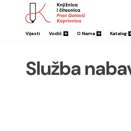
Vijesti
Vodič
O Nama
Katalog
Služba nabav