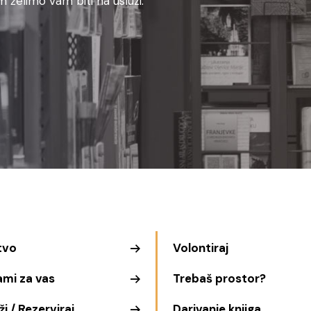
 želimo vam biti na usluzi.
tvo
Volontiraj
ami za vas
Trebaš prostor?
i / Rezerviraj
Darivanje knjiga