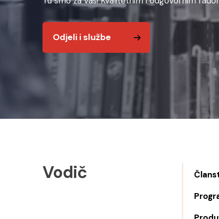
Tu smo za vas! Kvalitetnim i odgovornim radom
Odjeli i službe
Vodič
Člans
Progr
Produž