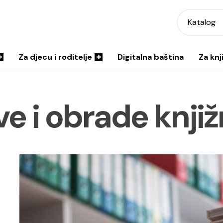
Katalog
Za djecu i roditelje
Digitalna baština
Za knj
e i obrade knji