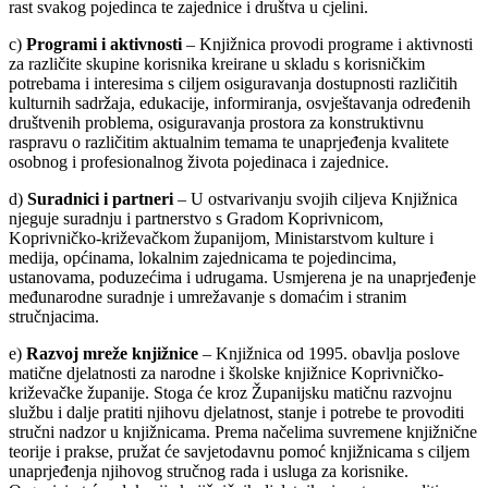
rast svakog pojedinca te zajednice i društva u cjelini.
c)
Programi i aktivnosti
– Knjižnica provodi programe i aktivnosti
za različite skupine korisnika kreirane u skladu s korisničkim
potrebama i interesima s ciljem osiguravanja dostupnosti različitih
kulturnih sadržaja, edukacije, informiranja, osvještavanja određenih
društvenih problema, osiguravanja prostora za konstruktivnu
raspravu o različitim aktualnim temama te unaprjeđenja kvalitete
osobnog i profesionalnog života pojedinaca i zajednice.
d)
Suradnici i partneri
– U ostvarivanju svojih ciljeva Knjižnica
njeguje suradnju i partnerstvo s Gradom Koprivnicom,
Koprivničko-križevačkom županijom, Ministarstvom kulture i
medija, općinama, lokalnim zajednicama te pojedincima,
ustanovama, poduzećima i udrugama. Usmjerena je na unaprjeđenje
međunarodne suradnje i umrežavanje s domaćim i stranim
stručnjacima.
e)
Razvoj mreže knjižnice
– Knjižnica od 1995. obavlja poslove
matične djelatnosti za narodne i školske knjižnice Koprivničko-
križevačke županije. Stoga će kroz Županijsku matičnu razvojnu
službu i dalje pratiti njihovu djelatnost, stanje i potrebe te provoditi
stručni nadzor u knjižnicama. Prema načelima suvremene knjižnične
teorije i prakse, pružat će savjetodavnu pomoć knjižnicama s ciljem
unaprjeđenja njihovog stručnog rada i usluga za korisnike.