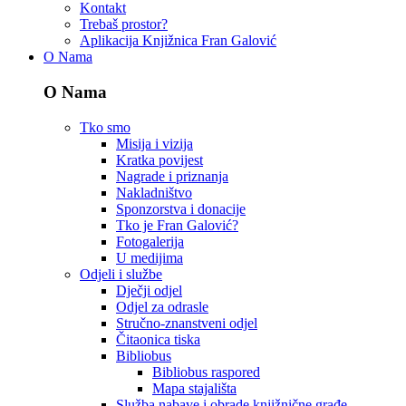
Kontakt
Trebaš prostor?
Aplikacija Knjižnica Fran Galović
O Nama
O Nama
Tko smo
Misija i vizija
Kratka povijest
Nagrade i priznanja
Nakladništvo
Sponzorstva i donacije
Tko je Fran Galović?
Fotogalerija
U medijima
Odjeli i službe
Dječji odjel
Odjel za odrasle
Stručno-znanstveni odjel
Čitaonica tiska
Bibliobus
Bibliobus raspored
Mapa stajališta
Služba nabave i obrade knjižnične građe