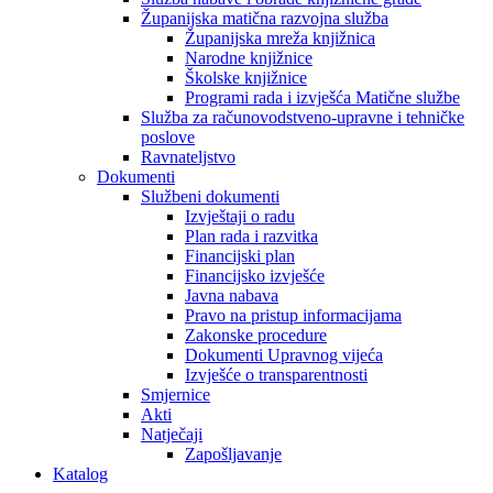
Županijska matična razvojna služba
Županijska mreža knjižnica
Narodne knjižnice
Školske knjižnice
Programi rada i izvješća Matične službe
Služba za računovodstveno-upravne i tehničke
poslove
Ravnateljstvo
Dokumenti
Službeni dokumenti
Izvještaji o radu
Plan rada i razvitka
Financijski plan
Financijsko izvješće
Javna nabava
Pravo na pristup informacijama
Zakonske procedure
Dokumenti Upravnog vijeća
Izvješće o transparentnosti
Smjernice
Akti
Natječaji
Zapošljavanje
Katalog