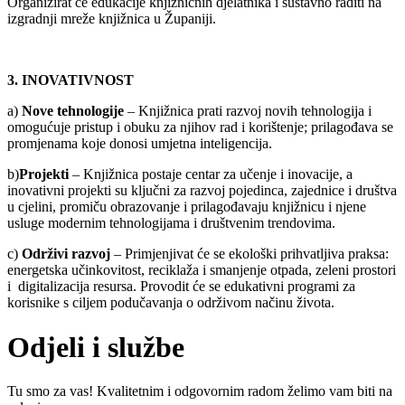
Organizirat će edukacije knjižničnih djelatnika i sustavno raditi na
izgradnji mreže knjižnica u Županiji.
3. INOVATIVNOST
a)
Nove tehnologije
– Knjižnica prati razvoj novih tehnologija i
omogućuje pristup i obuku za njihov rad i korištenje; prilagođava se
promjenama koje donosi umjetna inteligencija.
b)
Projekti
– Knjižnica postaje centar za učenje i inovacije, a
inovativni projekti su ključni za razvoj pojedinca, zajednice i društva
u cjelini, promiču obrazovanje i prilagođavaju knjižnicu i njene
usluge modernim tehnologijama i društvenim trendovima.
c)
Održivi razvoj
– Primjenjivat će se ekološki prihvatljiva praksa:
energetska učinkovitost, reciklaža i smanjenje otpada, zeleni prostori
i digitalizacija resursa. Provodit će se edukativni programi za
korisnike s ciljem podučavanja o održivom načinu života.
Odjeli i službe
Tu smo za vas! Kvalitetnim i odgovornim radom želimo vam biti na