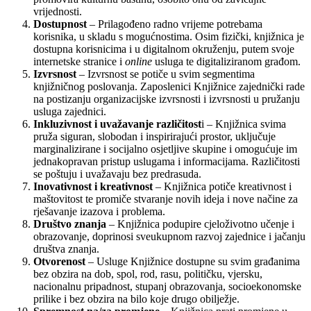
vrijednosti.
Dostupnost
– Prilagođeno radno vrijeme potrebama
korisnika, u skladu s mogućnostima. Osim fizički, knjižnica je
dostupna korisnicima i u digitalnom okruženju, putem svoje
internetske stranice i
online
usluga te digitaliziranom građom.
Izvrsnost
– Izvrsnost se potiče u svim segmentima
knjižničnog poslovanja. Zaposlenici Knjižnice zajednički rade
na postizanju organizacijske izvrsnosti i izvrsnosti u pružanju
usluga zajednici.
Inkluzivnost i uvažavanje različitost
i – Knjižnica svima
pruža siguran, slobodan i inspirirajući prostor, uključuje
marginalizirane i socijalno osjetljive skupine i omogućuje im
jednakopravan pristup uslugama i informacijama. Različitosti
se poštuju i uvažavaju bez predrasuda.
Inovativnost i kreativnost
– Knjižnica potiče kreativnost i
maštovitost te promiče stvaranje novih ideja i nove načine za
rješavanje izazova i problema.
Društvo znanja
– Knjižnica podupire cjeloživotno učenje i
obrazovanje, doprinosi sveukupnom razvoj zajednice i jačanju
društva znanja.
Otvorenost
– Usluge Knjižnice dostupne su svim građanima
bez obzira na dob, spol, rod, rasu, političku, vjersku,
nacionalnu pripadnost, stupanj obrazovanja, socioekonomske
prilike i bez obzira na bilo koje drugo obilježje.