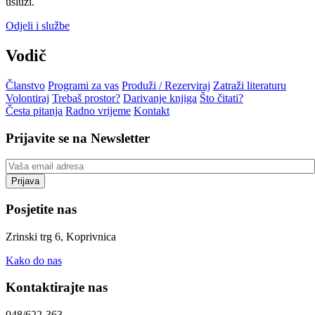
usluzi.
Odjeli i službe
Vodič
Članstvo
Programi za vas
Produži / Rezerviraj
Zatraži literaturu
Volontiraj
Trebaš prostor?
Darivanje knjiga
Što čitati?
Česta pitanja
Radno vrijeme
Kontakt
Prijavite se na Newsletter
Posjetite nas
Zrinski trg 6, Koprivnica
Kako do nas
Kontaktirajte nas
048/622-363