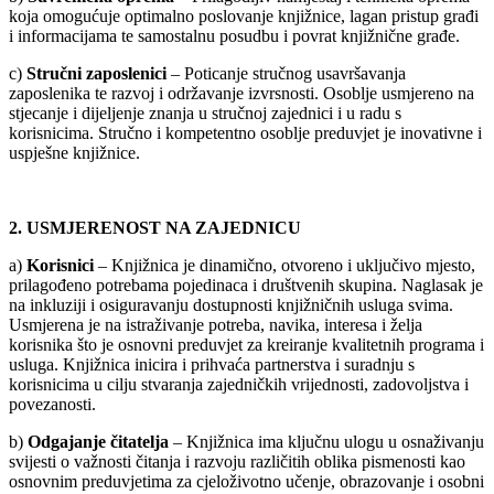
koja omogućuje optimalno poslovanje knjižnice, lagan pristup građi
i informacijama te samostalnu posudbu i povrat knjižnične građe.
c)
Stručni zaposlenici
– Poticanje stručnog usavršavanja
zaposlenika te razvoj i održavanje izvrsnosti. Osoblje usmjereno na
stjecanje i dijeljenje znanja u stručnoj zajednici i u radu s
korisnicima. Stručno i kompetentno osoblje preduvjet je inovativne i
uspješne knjižnice.
2. USMJERENOST NA ZAJEDNICU
a)
Korisnici
– Knjižnica je dinamično, otvoreno i uključivo mjesto,
prilagođeno potrebama pojedinaca i društvenih skupina. Naglasak je
na inkluziji i osiguravanju dostupnosti knjižničnih usluga svima.
Usmjerena je na istraživanje potreba, navika, interesa i želja
korisnika što je osnovni preduvjet za kreiranje kvalitetnih programa i
usluga. Knjižnica inicira i prihvaća partnerstva i suradnju s
korisnicima u cilju stvaranja zajedničkih vrijednosti, zadovoljstva i
povezanosti.
b)
Odgajanje čitatelja
– Knjižnica ima ključnu ulogu u osnaživanju
svijesti o važnosti čitanja i razvoju različitih oblika pismenosti kao
osnovnim preduvjetima za cjeloživotno učenje, obrazovanje i osobni