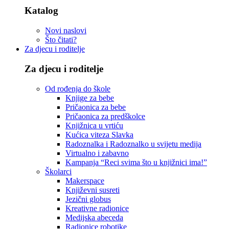
Katalog
Novi naslovi
Što čitati?
Za djecu i roditelje
Za djecu i roditelje
Od rođenja do škole
Knjige za bebe
Pričaonica za bebe
Pričaonica za predškolce
Knjižnica u vrtiću
Kućica viteza Slavka
Radoznalka i Radoznalko u svijetu medija
Virtualno i zabavno
Kampanja “Reci svima što u knjižnici ima!”
Školarci
Makerspace
Književni susreti
Jezični globus
Kreativne radionice
Medijska abeceda
Radionice robotike