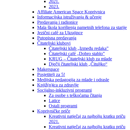
2021.
2023.
Affiliate American Space Koprivnica
Informacijska istraživanja & učenje
Predavanja i radionice
Mala škola korištenja pametnih telefona za starije
Jezični café za Ukrajince
Putopisna predavanja
Čitateljski klubovi
Čitateljski klub „Između redaka”
Čitateljski café „Dobro stablo”
KRUG – Čitateljski klub za mlade
Dječji čitateljski klub „Čituljko“
Makerspace
Posjetitelj za 5!
Medijska pedagogija za mlade i odrasle
Knjiž(n)ica za zdravlje
Socijalno-inkluzivni programi
Za osobe s teškoćama čitanja
Latice
Ostali programi
Koprivničke priče
Kreativni natječaj za najbolju kratku priču
2021.
Kreativni natječaj za najbolju kratku priču