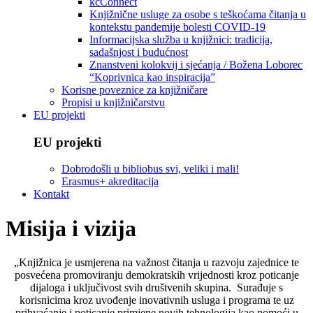
kcConnect
Knjižnične usluge za osobe s teškoćama čitanja u
kontekstu pandemije bolesti COVID-19
Informacijska služba u knjižnici: tradicija,
sadašnjost i budućnost
Znanstveni kolokvij i sjećanja / Božena Loborec
“Koprivnica kao inspiracija”
Korisne poveznice za knjižničare
Propisi u knjižničarstvu
EU projekti
EU projekti
Dobrodošli u bibliobus svi, veliki i mali!
Erasmus+ akreditacija
Kontakt
Misija i vizija
„Knjižnica je usmjerena na važnost čitanja u razvoju zajednice te
posvećena promoviranju demokratskih vrijednosti kroz poticanje
dijaloga i uključivost svih društvenih skupina. Surađuje s
korisnicima kroz uvođenje inovativnih usluga i programa te uz
prihvaćanje i poticanje primjene novih tehnologija kao pomoći u