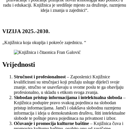
radu i edukaciji. Knjižnica je središnje mjesto za druženje, razmjenu
ideja i znanja u zajednici“.
VIZIJA 2025.-2030.
„Knjižnica koja okuplja i pokreće zajednicu. “
Vrijednosti
Stručnost i profesionalnost
– Zaposlenici Knjižnice
kvalificirani su stručnjaci koji pružaju usluge dijeleći svoje
znanje, stručno se usavršavaju u svome poslu te ga obavljaju
profesionalno, u skladu s etikom svoga zvanja.
Slobodan pristup informacijama i intelektualna sloboda
–
Knjižnica podupire pravo svakog pojedinca na slobodan
pristup informacijama. Jamči i olakšava slobodnu razmjenu
informacija i ideja u demokratskom društvu, štiti intelektualne
slobode te poštuje prava pojedinaca na privatnost i izbor.
Očuvanje i promocija kulturne baštine
– Knjižnica čuva i
promovira kulturnu baštinu, osobito onu od zavičajne