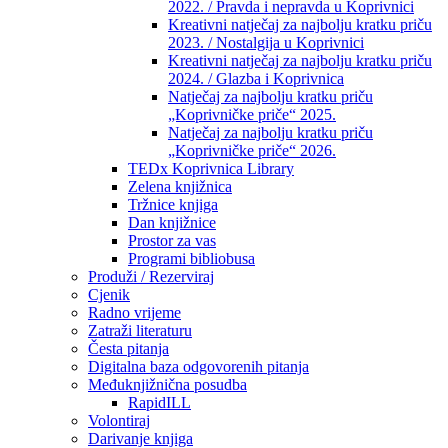
2022. / Pravda i nepravda u Koprivnici
Kreativni natječaj za najbolju kratku priču
2023. / Nostalgija u Koprivnici
Kreativni natječaj za najbolju kratku priču
2024. / Glazba i Koprivnica
Natječaj za najbolju kratku priču
„Koprivničke priče“ 2025.
Natječaj za najbolju kratku priču
„Koprivničke priče“ 2026.
TEDx Koprivnica Library
Zelena knjižnica
Tržnice knjiga
Dan knjižnice
Prostor za vas
Programi bibliobusa
Produži / Rezerviraj
Cjenik
Radno vrijeme
Zatraži literaturu
Česta pitanja
Digitalna baza odgovorenih pitanja
Međuknjižnična posudba
RapidILL
Volontiraj
Darivanje knjiga