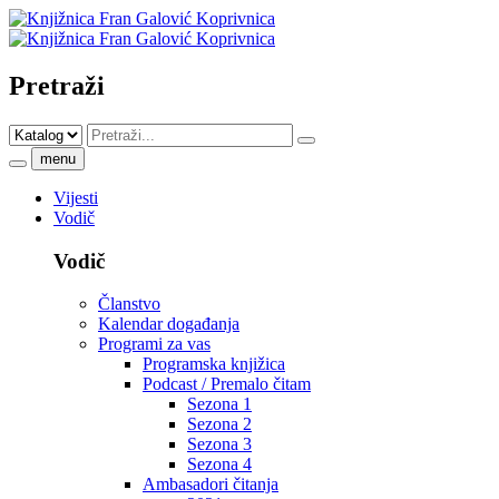
Pretraži
menu
Vijesti
Vodič
Vodič
Članstvo
Kalendar događanja
Programi za vas
Programska knjižica
Podcast / Premalo čitam
Sezona 1
Sezona 2
Sezona 3
Sezona 4
Ambasadori čitanja