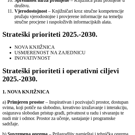
Spremnost na/za promjene
– Knjižnica prati promjene u
društvu.
Vjerodostojnost
– Knjižničari kroz stručne kompetencije
pružaju vjerodostojne i provjerene informacije na temelju
stručne procjene i raspoloživih informacijskih alata.
Strateški prioriteti 2025.-2030.
NOVA KNJIŽNICA
USMJERENOST NA ZAJEDNICU
INOVATIVNOST
Strateški prioriteti i operativni ciljevi
2025.-2030.
1. NOVA KNJIŽNICA
a)
Primjeren prostor
– Inspirativan i pozivajući prostor, dostupan
svima, koji potiče na slobodno, kreativno izražavanje i interakciju,
osigurava slobodan pristup građi, privatnost u radu i stvaranju te
nudi mir i odmor. Prostor za učenje, sastajanje i programske
sadržaje.
b)
Suvremena oprema
– Prilagodljiv namještaj i tehnička oprema