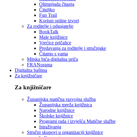
Olimpijada čitanja
Čituljko
Fun Trail
Korisni online izvori
Za roditelje i odgajatelje
BookTalk
Male knjižnice
Vrećice pričalice
Predavanja za roditelje i stručnjake
Čitamo s vama
Mitska bića-digitalna priča
FRANorama
Digitalna baština
Za knjižničare
Za knjižničare
Županijska matična razvojna služba
Županijska mreža knjižnica
Narodne knjižnice
Školske knjižnice
Programi rada i izvješća Matične službe
Istraživanja
Stručni skupovi u organizaciji knjižnice