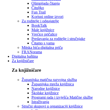
Olimpijada čitanja
Čituljko
Fun Trail
Korisni online izvori
Za roditelje i odgajatelje
BookTalk
Male knjižnice
Vrećice pričalice
Predavanja za roditelje i stručnjake
Čitamo s vama
Mitska bića-digitalna priča
FRANorama
Digitalna baština
Za knjižničare
Za knjižničare
Županijska matična razvojna služba
Županijska mreža knjižnica
Narodne knjižnice
Školske knjižnice
Programi rada i izvješća Matične službe
Istraživanja
Stručni skupovi u organizaciji knjižnice