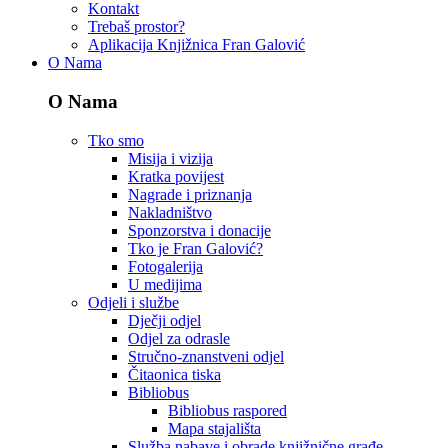
Kontakt
Trebaš prostor?
Aplikacija Knjižnica Fran Galović
O Nama
O Nama
Tko smo
Misija i vizija
Kratka povijest
Nagrade i priznanja
Nakladništvo
Sponzorstva i donacije
Tko je Fran Galović?
Fotogalerija
U medijima
Odjeli i službe
Dječji odjel
Odjel za odrasle
Stručno-znanstveni odjel
Čitaonica tiska
Bibliobus
Bibliobus raspored
Mapa stajališta
Služba nabave i obrade knjižnične građe