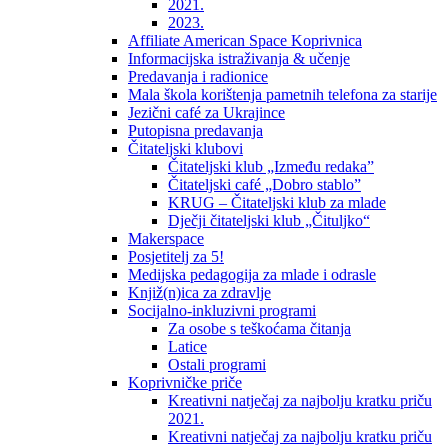
2021.
2023.
Affiliate American Space Koprivnica
Informacijska istraživanja & učenje
Predavanja i radionice
Mala škola korištenja pametnih telefona za starije
Jezični café za Ukrajince
Putopisna predavanja
Čitateljski klubovi
Čitateljski klub „Između redaka”
Čitateljski café „Dobro stablo”
KRUG – Čitateljski klub za mlade
Dječji čitateljski klub „Čituljko“
Makerspace
Posjetitelj za 5!
Medijska pedagogija za mlade i odrasle
Knjiž(n)ica za zdravlje
Socijalno-inkluzivni programi
Za osobe s teškoćama čitanja
Latice
Ostali programi
Koprivničke priče
Kreativni natječaj za najbolju kratku priču
2021.
Kreativni natječaj za najbolju kratku priču