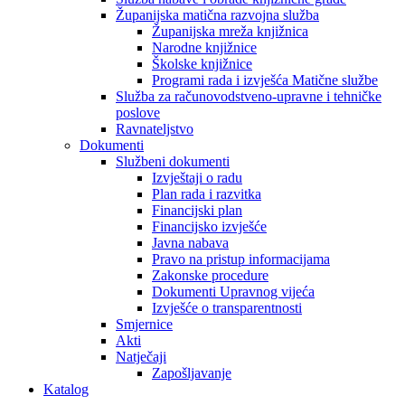
Županijska matična razvojna služba
Županijska mreža knjižnica
Narodne knjižnice
Školske knjižnice
Programi rada i izvješća Matične službe
Služba za računovodstveno-upravne i tehničke
poslove
Ravnateljstvo
Dokumenti
Službeni dokumenti
Izvještaji o radu
Plan rada i razvitka
Financijski plan
Financijsko izvješće
Javna nabava
Pravo na pristup informacijama
Zakonske procedure
Dokumenti Upravnog vijeća
Izvješće o transparentnosti
Smjernice
Akti
Natječaji
Zapošljavanje
Katalog