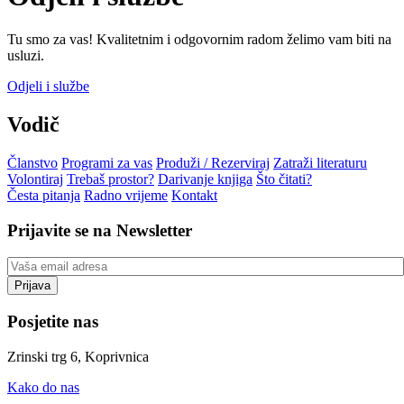
Tu smo za vas! Kvalitetnim i odgovornim radom želimo vam biti na
usluzi.
Odjeli i službe
Vodič
Članstvo
Programi za vas
Produži / Rezerviraj
Zatraži literaturu
Volontiraj
Trebaš prostor?
Darivanje knjiga
Što čitati?
Česta pitanja
Radno vrijeme
Kontakt
Prijavite se na Newsletter
Posjetite nas
Zrinski trg 6, Koprivnica
Kako do nas