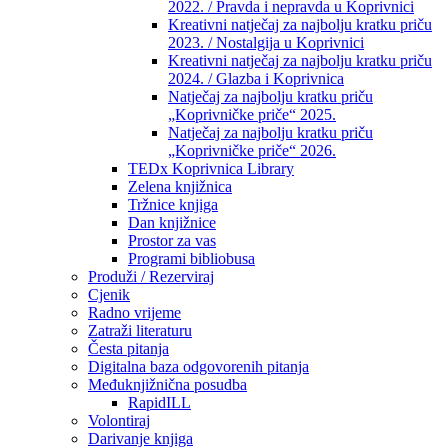
2022. / Pravda i nepravda u Koprivnici
Kreativni natječaj za najbolju kratku priču
2023. / Nostalgija u Koprivnici
Kreativni natječaj za najbolju kratku priču
2024. / Glazba i Koprivnica
Natječaj za najbolju kratku priču
„Koprivničke priče“ 2025.
Natječaj za najbolju kratku priču
„Koprivničke priče“ 2026.
TEDx Koprivnica Library
Zelena knjižnica
Tržnice knjiga
Dan knjižnice
Prostor za vas
Programi bibliobusa
Produži / Rezerviraj
Cjenik
Radno vrijeme
Zatraži literaturu
Česta pitanja
Digitalna baza odgovorenih pitanja
Međuknjižnična posudba
RapidILL
Volontiraj
Darivanje knjiga