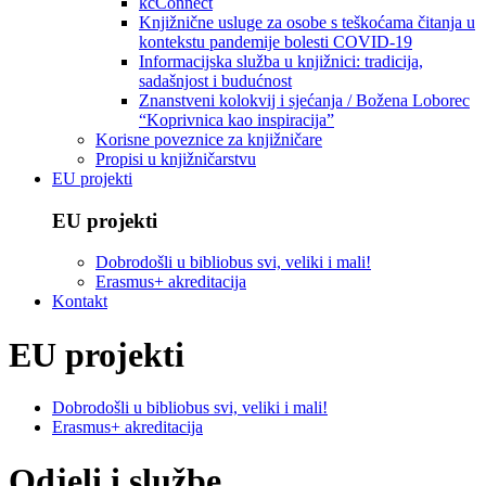
kcConnect
Knjižnične usluge za osobe s teškoćama čitanja u
kontekstu pandemije bolesti COVID-19
Informacijska služba u knjižnici: tradicija,
sadašnjost i budućnost
Znanstveni kolokvij i sjećanja / Božena Loborec
“Koprivnica kao inspiracija”
Korisne poveznice za knjižničare
Propisi u knjižničarstvu
EU projekti
EU projekti
Dobrodošli u bibliobus svi, veliki i mali!
Erasmus+ akreditacija
Kontakt
EU projekti
Dobrodošli u bibliobus svi, veliki i mali!
Erasmus+ akreditacija
Odjeli i službe