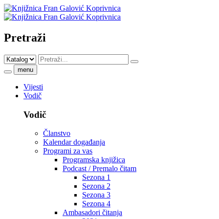
Pretraži
menu
Vijesti
Vodič
Vodič
Članstvo
Kalendar događanja
Programi za vas
Programska knjižica
Podcast / Premalo čitam
Sezona 1
Sezona 2
Sezona 3
Sezona 4
Ambasadori čitanja