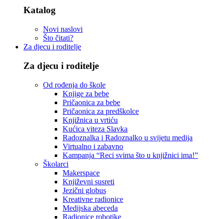
Katalog
Novi naslovi
Što čitati?
Za djecu i roditelje
Za djecu i roditelje
Od rođenja do škole
Knjige za bebe
Pričaonica za bebe
Pričaonica za predškolce
Knjižnica u vrtiću
Kućica viteza Slavka
Radoznalka i Radoznalko u svijetu medija
Virtualno i zabavno
Kampanja “Reci svima što u knjižnici ima!”
Školarci
Makerspace
Književni susreti
Jezični globus
Kreativne radionice
Medijska abeceda
Radionice robotike