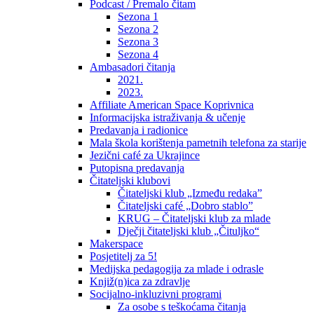
Podcast / Premalo čitam
Sezona 1
Sezona 2
Sezona 3
Sezona 4
Ambasadori čitanja
2021.
2023.
Affiliate American Space Koprivnica
Informacijska istraživanja & učenje
Predavanja i radionice
Mala škola korištenja pametnih telefona za starije
Jezični café za Ukrajince
Putopisna predavanja
Čitateljski klubovi
Čitateljski klub „Između redaka”
Čitateljski café „Dobro stablo”
KRUG – Čitateljski klub za mlade
Dječji čitateljski klub „Čituljko“
Makerspace
Posjetitelj za 5!
Medijska pedagogija za mlade i odrasle
Knjiž(n)ica za zdravlje
Socijalno-inkluzivni programi
Za osobe s teškoćama čitanja