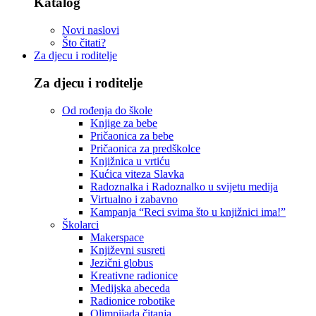
Katalog
Novi naslovi
Što čitati?
Za djecu i roditelje
Za djecu i roditelje
Od rođenja do škole
Knjige za bebe
Pričaonica za bebe
Pričaonica za predškolce
Knjižnica u vrtiću
Kućica viteza Slavka
Radoznalka i Radoznalko u svijetu medija
Virtualno i zabavno
Kampanja “Reci svima što u knjižnici ima!”
Školarci
Makerspace
Književni susreti
Jezični globus
Kreativne radionice
Medijska abeceda
Radionice robotike
Olimpijada čitanja