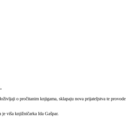
.
doživljaji o pročitanim knjigama, sklapaju nova prijateljstva te provode
 je viša knjižničarka Ida Gašpar.