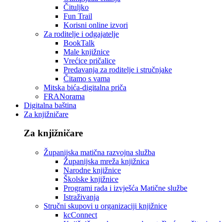
Čituljko
Fun Trail
Korisni online izvori
Za roditelje i odgajatelje
BookTalk
Male knjižnice
Vrećice pričalice
Predavanja za roditelje i stručnjake
Čitamo s vama
Mitska bića-digitalna priča
FRANorama
Digitalna baština
Za knjižničare
Za knjižničare
Županijska matična razvojna služba
Županijska mreža knjižnica
Narodne knjižnice
Školske knjižnice
Programi rada i izvješća Matične službe
Istraživanja
Stručni skupovi u organizaciji knjižnice
kcConnect