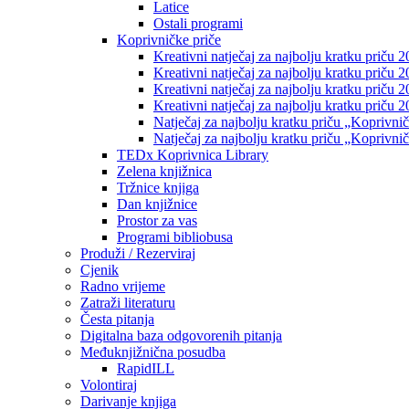
Latice
Ostali programi
Koprivničke priče
Kreativni natječaj za najbolju kratku priču 2
Kreativni natječaj za najbolju kratku priču 
Kreativni natječaj za najbolju kratku priču 2
Kreativni natječaj za najbolju kratku priču 
Natječaj za najbolju kratku priču „Koprivni
Natječaj za najbolju kratku priču „Koprivni
TEDx Koprivnica Library
Zelena knjižnica
Tržnice knjiga
Dan knjižnice
Prostor za vas
Programi bibliobusa
Produži / Rezerviraj
Cjenik
Radno vrijeme
Zatraži literaturu
Česta pitanja
Digitalna baza odgovorenih pitanja
Međuknjižnična posudba
RapidILL
Volontiraj
Darivanje knjiga