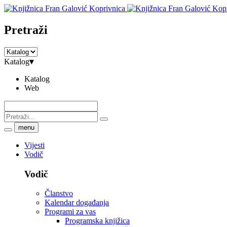
Pretraži
Katalog
▾
Katalog
Web
menu
Vijesti
Vodič
Vodič
Članstvo
Kalendar događanja
Programi za vas
Programska knjižica