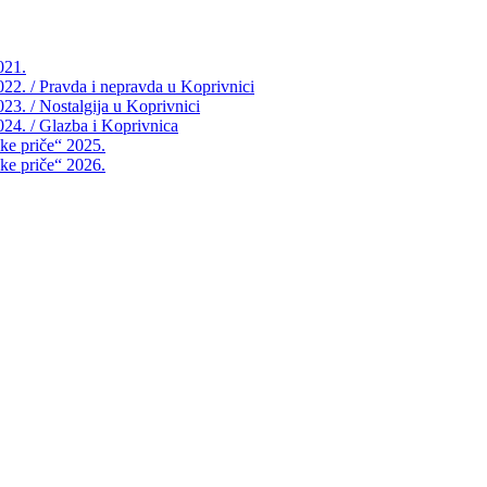
021.
2022. / Pravda i nepravda u Koprivnici
023. / Nostalgija u Koprivnici
2024. / Glazba i Koprivnica
čke priče“ 2025.
čke priče“ 2026.