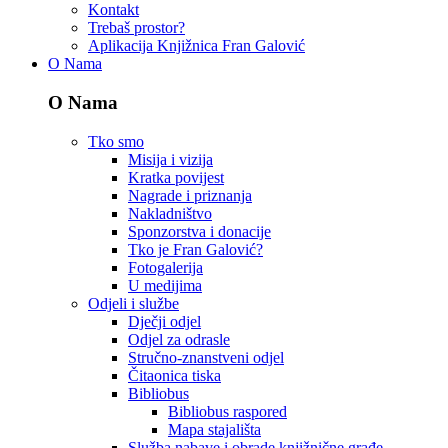
Kontakt
Trebaš prostor?
Aplikacija Knjižnica Fran Galović
O Nama
O Nama
Tko smo
Misija i vizija
Kratka povijest
Nagrade i priznanja
Nakladništvo
Sponzorstva i donacije
Tko je Fran Galović?
Fotogalerija
U medijima
Odjeli i službe
Dječji odjel
Odjel za odrasle
Stručno-znanstveni odjel
Čitaonica tiska
Bibliobus
Bibliobus raspored
Mapa stajališta
Služba nabave i obrade knjižnične građe