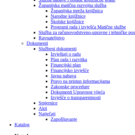
Županijska matična razvojna služba
Županijska mreža knjižnica
Narodne knjižnice
Školske knjižnice
Programi rada i izvješća Matične službe
Služba za računovodstveno-upravne i tehničke po
Ravnateljstvo
Dokumenti
Službeni dokumenti
Izvještaji o radu
Plan rada i razvitka
Financijski plan
Financijsko izvješće
Javna nabava
Pravo na pristup informacijama
Zakonske procedure
Dokumenti Upravnog vijeća
Izvješće o transparentnosti
Smjernice
Akti
Natječaji
Zapošljavanje
Katalog