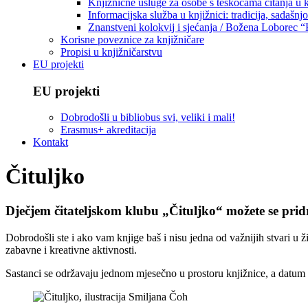
Knjižnične usluge za osobe s teškoćama čitanja u
Informacijska služba u knjižnici: tradicija, sadašnj
Znanstveni kolokvij i sjećanja / Božena Loborec “
Korisne poveznice za knjižničare
Propisi u knjižničarstvu
EU projekti
EU projekti
Dobrodošli u bibliobus svi, veliki i mali!
Erasmus+ akreditacija
Kontakt
Čituljko
Dječjem čitateljskom klubu „Čituljko“ možete se pridru
Dobrodošli ste i ako vam knjige baš i nisu jedna od važnijih stvari u ž
zabavne i kreativne aktivnosti.
Sastanci se održavaju jednom mjesečno u prostoru knjižnice, a datum sl