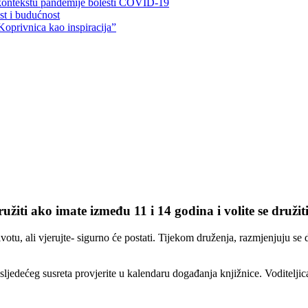
 kontekstu pandemije bolesti COVID-19
ost i budućnost
Koprivnica kao inspiracija”
žiti ako imate između 11 i 14 godina i volite se družiti
ivotu, ali vjerujte- sigurno će postati. Tijekom druženja, razmjenjuju se 
jedećeg susreta provjerite u kalendaru događanja knjižnice. Voditeljica