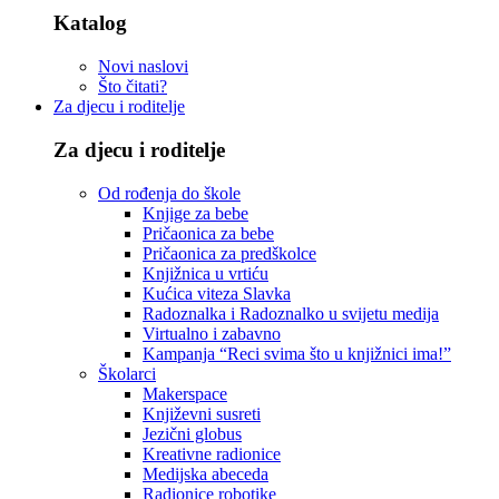
Katalog
Novi naslovi
Što čitati?
Za djecu i roditelje
Za djecu i roditelje
Od rođenja do škole
Knjige za bebe
Pričaonica za bebe
Pričaonica za predškolce
Knjižnica u vrtiću
Kućica viteza Slavka
Radoznalka i Radoznalko u svijetu medija
Virtualno i zabavno
Kampanja “Reci svima što u knjižnici ima!”
Školarci
Makerspace
Književni susreti
Jezični globus
Kreativne radionice
Medijska abeceda
Radionice robotike