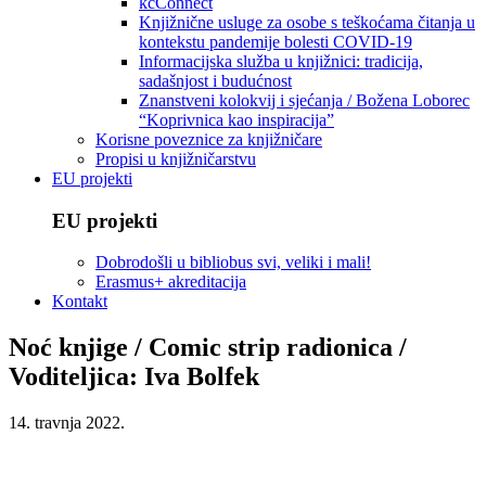
kcConnect
Knjižnične usluge za osobe s teškoćama čitanja u
kontekstu pandemije bolesti COVID-19
Informacijska služba u knjižnici: tradicija,
sadašnjost i budućnost
Znanstveni kolokvij i sjećanja / Božena Loborec
“Koprivnica kao inspiracija”
Korisne poveznice za knjižničare
Propisi u knjižničarstvu
EU projekti
EU projekti
Dobrodošli u bibliobus svi, veliki i mali!
Erasmus+ akreditacija
Kontakt
Noć knjige / Comic strip radionica /
Voditeljica: Iva Bolfek
14. travnja 2022.