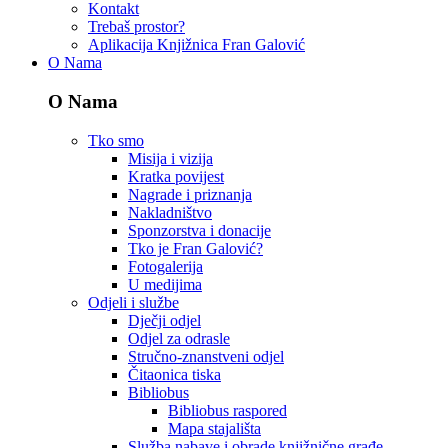
Kontakt
Trebaš prostor?
Aplikacija Knjižnica Fran Galović
O Nama
O Nama
Tko smo
Misija i vizija
Kratka povijest
Nagrade i priznanja
Nakladništvo
Sponzorstva i donacije
Tko je Fran Galović?
Fotogalerija
U medijima
Odjeli i službe
Dječji odjel
Odjel za odrasle
Stručno-znanstveni odjel
Čitaonica tiska
Bibliobus
Bibliobus raspored
Mapa stajališta
Služba nabave i obrade knjižnične građe