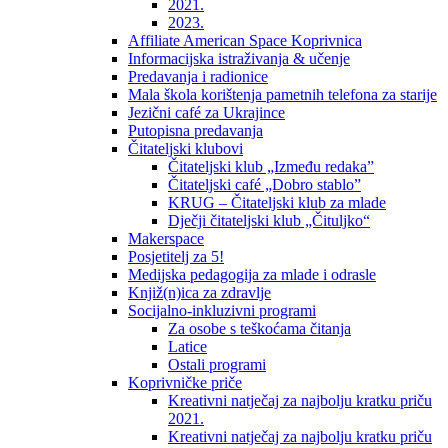
2021.
2023.
Affiliate American Space Koprivnica
Informacijska istraživanja & učenje
Predavanja i radionice
Mala škola korištenja pametnih telefona za starije
Jezični café za Ukrajince
Putopisna predavanja
Čitateljski klubovi
Čitateljski klub „Između redaka”
Čitateljski café „Dobro stablo”
KRUG – Čitateljski klub za mlade
Dječji čitateljski klub „Čituljko“
Makerspace
Posjetitelj za 5!
Medijska pedagogija za mlade i odrasle
Knjiž(n)ica za zdravlje
Socijalno-inkluzivni programi
Za osobe s teškoćama čitanja
Latice
Ostali programi
Koprivničke priče
Kreativni natječaj za najbolju kratku priču
2021.
Kreativni natječaj za najbolju kratku priču