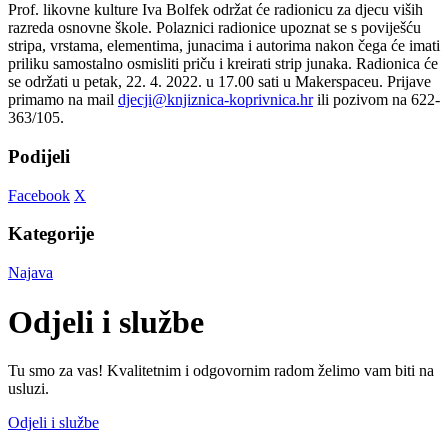
Prof. likovne kulture Iva Bolfek održat će radionicu za djecu viših
razreda osnovne škole. Polaznici radionice upoznat se s poviješću
stripa, vrstama, elementima, junacima i autorima nakon čega će imati
priliku samostalno osmisliti priču i kreirati strip junaka. Radionica će
se održati u petak, 22. 4. 2022. u 17.00 sati u Makerspaceu. Prijave
primamo na mail
djecji@knjiznica-koprivnica.hr
ili pozivom na 622-
363/105.
Podijeli
Facebook
X
Kategorije
Najava
Odjeli i službe
Tu smo za vas! Kvalitetnim i odgovornim radom želimo vam biti na
usluzi.
Odjeli i službe