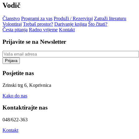
Vodič
Članstvo
Programi za vas
Produži / Rezerviraj
Zatraži literaturu
Volontiraj
Trebaš prostor?
Darivanje knjiga
Što čitati?
Česta pitanja
Radno vrijeme
Kontakt
Prijavite se na Newsletter
Posjetite nas
Zrinski trg 6, Koprivnica
Kako do nas
Kontaktirajte nas
048/622-363
Kontakt