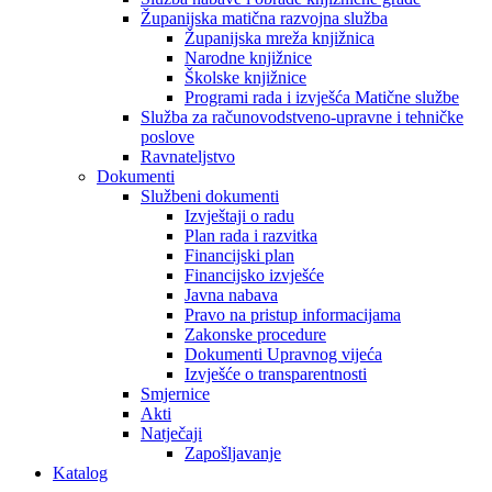
Županijska matična razvojna služba
Županijska mreža knjižnica
Narodne knjižnice
Školske knjižnice
Programi rada i izvješća Matične službe
Služba za računovodstveno-upravne i tehničke
poslove
Ravnateljstvo
Dokumenti
Službeni dokumenti
Izvještaji o radu
Plan rada i razvitka
Financijski plan
Financijsko izvješće
Javna nabava
Pravo na pristup informacijama
Zakonske procedure
Dokumenti Upravnog vijeća
Izvješće o transparentnosti
Smjernice
Akti
Natječaji
Zapošljavanje
Katalog