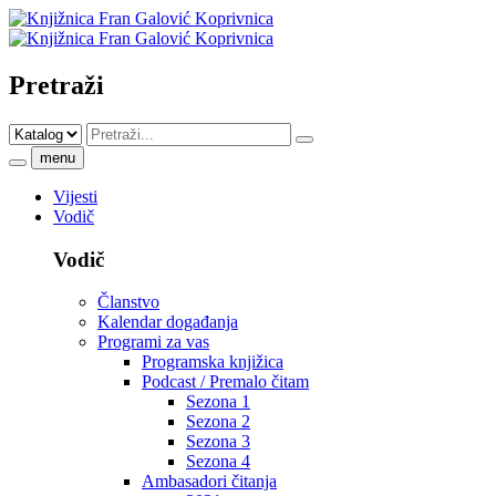
Pretraži
menu
Vijesti
Vodič
Vodič
Članstvo
Kalendar događanja
Programi za vas
Programska knjižica
Podcast / Premalo čitam
Sezona 1
Sezona 2
Sezona 3
Sezona 4
Ambasadori čitanja