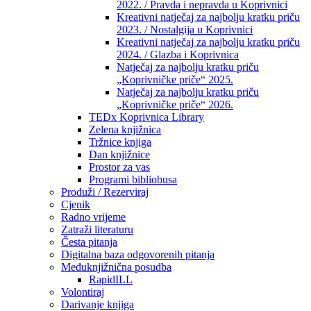
2022. / Pravda i nepravda u Koprivnici
Kreativni natječaj za najbolju kratku priču
2023. / Nostalgija u Koprivnici
Kreativni natječaj za najbolju kratku priču
2024. / Glazba i Koprivnica
Natječaj za najbolju kratku priču
„Koprivničke priče“ 2025.
Natječaj za najbolju kratku priču
„Koprivničke priče“ 2026.
TEDx Koprivnica Library
Zelena knjižnica
Tržnice knjiga
Dan knjižnice
Prostor za vas
Programi bibliobusa
Produži / Rezerviraj
Cjenik
Radno vrijeme
Zatraži literaturu
Česta pitanja
Digitalna baza odgovorenih pitanja
Međuknjižnična posudba
RapidILL
Volontiraj
Darivanje knjiga