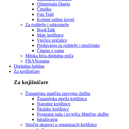
Olimpijada čitanja
Čituljko
Fun Trail
Korisni online izvori
Za roditelje i odgajatelje
BookTalk
Male knjižnice
Vrećice pričalice
Predavanja za roditelje i stručnjake
Čitamo s vama
Mitska bića-digitalna priča
FRANorama
Digitalna baština
Za knjižničare
Za knjižničare
Županijska matična razvojna služba
Županijska mreža knjižnica
Narodne knjižnice
Školske knjižnice
Programi rada i izvješća Matične službe
Istraživanja
Stručni skupovi u organizaciji knjižnice