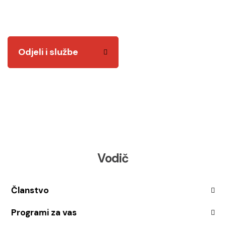
Tu smo za vas! Kvalitetnim i odgovornim radom
želimo vam biti na usluzi.
Odjeli i službe
Vodič
Članstvo
Programi za vas