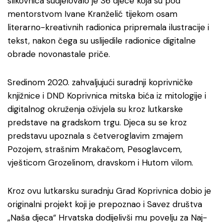
slikovnica sudjelovalo je 36 djece koja su pod
mentorstvom Ivane Kranželić tijekom osam
literarno-kreativnih radionica pripremala ilustracije i
tekst, nakon čega su uslijedile radionice digitalne
obrade novonastale priče.
Sredinom 2020. zahvaljujući suradnji koprivničke
knjižnice i DND Koprivnica mitska bića iz mitologije i
digitalnog okruženja oživjela su kroz lutkarske
predstave na gradskom trgu. Djeca su se kroz
predstavu upoznala s četveroglavim zmajem
Pozojem, strašnim Mrakačom, Pesoglavcem,
vješticom Grozelinom, dravskom i Hutom vilom.
Kroz ovu lutkarsku suradnju Grad Koprivnica dobio je
originalni projekt koji je prepoznao i Savez društva
„Naša djeca“ Hrvatska dodijelivši mu povelju za Naj-