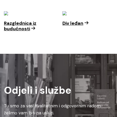
Razglednica iz
Div leđan
budućnosti
Odjeli i službe
Tu smo za vas! Kvalitetnim i odgovornim radom
želimo vam biti na usluzi.