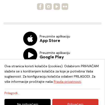
Preuzmite aplikaciju
App Store
Preuzmite aplikaciju
Google Play
Ova stranica koristi kolačiće (cookies). Odabirom PRIHVAĆAM
slažete se s korištenjem kolačića za koje je potrebna Vaša
suglasnost. Za konfiguraciju kolačića odaberi PRILAGODI. Za
više informacije pročitajte naša
Pravila privatnosti
.
Chat knjižnica
Prilagodi...
© 2026. - Knjižnica i čitaonica Fran Galović Koprivnica - OIB:
Ne prihvaćam
Prihvaćam