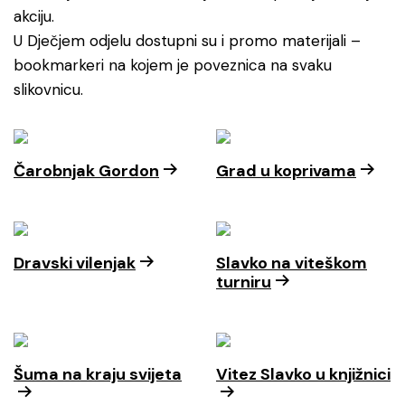
akciju.
U Dječjem odjelu dostupni su i promo materijali –
bookmarkeri na kojem je poveznica na svaku
slikovnicu.
Čarobnjak Gordon
Grad u koprivama
Dravski vilenjak
Slavko na viteškom
turniru
Šuma na kraju svijeta
Vitez Slavko u knjižnici