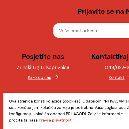
Prijavite se na
Posjetite nas
Kontaktiraj
Zrinski trg 6, Koprivnica
048/622-
Kako do nas
Kontakt
Ova stranica koristi kolačiće (cookies). Odabirom PRIHVAĆAM s
se s korištenjem kolačića za koje je potrebna Vaša suglasnost. 
konfiguraciju kolačića odaberi PRILAGODI. Za više informacije
Preuzmite apli
pročitajte naša
Pravila privatnosti
.
App Store