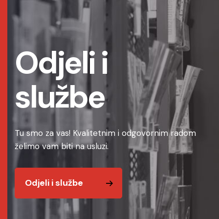
Odjeli i
službe
Tu smo za vas! Kvalitetnim i odgovornim radom
želimo vam biti na usluzi.
Odjeli i službe