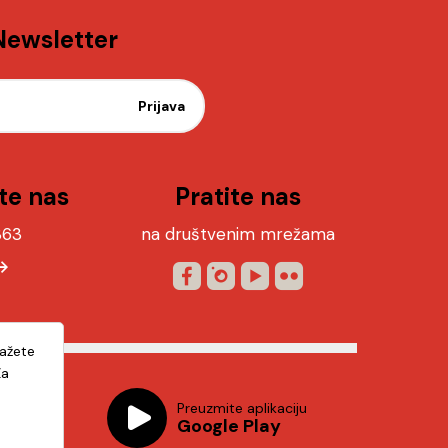
 Newsletter
te nas
Pratite nas
363
na društvenim mrežama
lažete
Za
kaciju
Preuzmite aplikaciju
Google Play