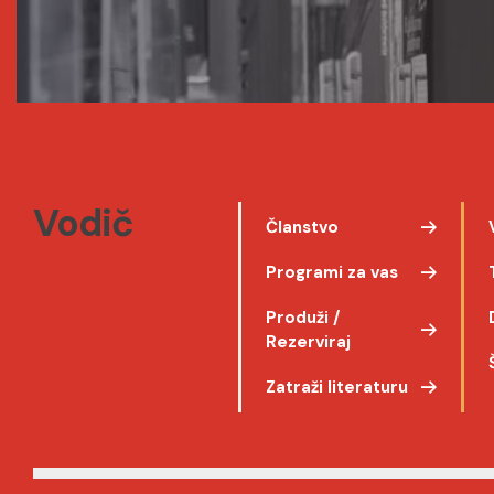
Vodič
Članstvo
Programi za vas
Produži /
Rezerviraj
Zatraži literaturu