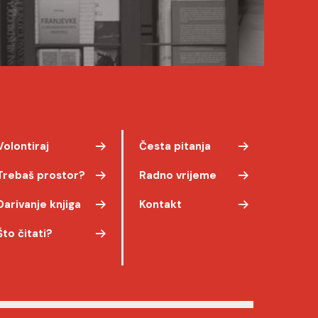
Volontiraj
Česta pitanja
Trebaš prostor?
Radno vrijeme
Darivanje knjiga
Kontakt
Što čitati?