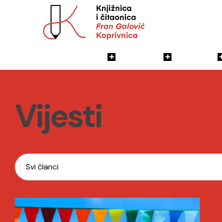
Vijesti
Vodič
O Nama
Katalog
Vijesti
Svi članci