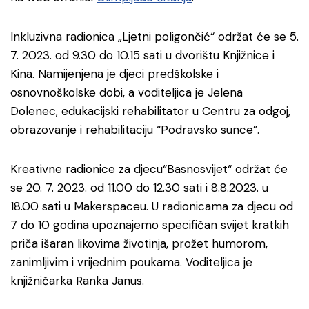
Inkluzivna radionica „Ljetni poligončić“ održat će se 5.
7. 2023. od 9.30 do 10.15 sati u dvorištu Knjižnice i
Kina. Namijenjena je djeci predškolske i
osnovnoškolske dobi, a voditeljica je Jelena
Dolenec, edukacijski rehabilitator u Centru za odgoj,
obrazovanje i rehabilitaciju “Podravsko sunce”.
Kreativne radionice za djecu“Basnosvijet“ održat će
se 20. 7. 2023. od 11.00 do 12.30 sati i 8.8.2023. u
18.00 sati u Makerspaceu. U radionicama za djecu od
7 do 10 godina upoznajemo specifičan svijet kratkih
priča išaran likovima životinja, prožet humorom,
zanimljivim i vrijednim poukama. Voditeljica je
knjižničarka Ranka Janus.