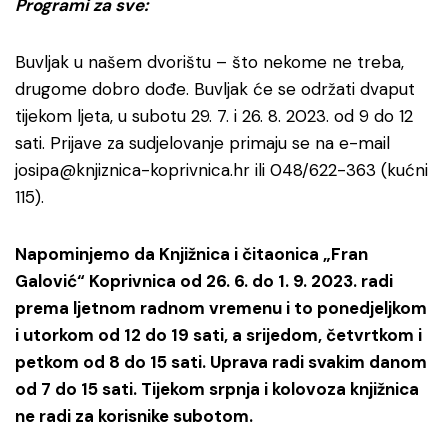
Programi za sve:
Buvljak u našem dvorištu – što nekome ne treba,
drugome dobro dođe. Buvljak će se održati dvaput
tijekom ljeta, u subotu 29. 7. i 26. 8. 2023. od 9 do 12
sati. Prijave za sudjelovanje primaju se na e-mail
josipa@knjiznica-koprivnica.hr ili 048/622-363 (kućni
115).
Napominjemo da Knjižnica i čitaonica „Fran
Galović“ Koprivnica od 26. 6. do 1. 9. 2023. radi
prema ljetnom radnom vremenu i to ponedjeljkom
i utorkom od 12 do 19 sati, a srijedom, četvrtkom i
petkom od 8 do 15 sati. Uprava radi svakim danom
od 7 do 15 sati. Tijekom srpnja i kolovoza knjižnica
ne radi za korisnike subotom.