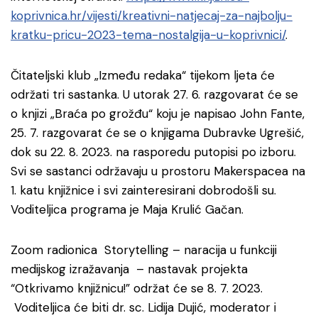
koprivnica.hr/vijesti/kreativni-natjecaj-za-najbolju-
kratku-pricu-2023-tema-nostalgija-u-koprivnici/
.
Čitateljski klub „Između redaka“ tijekom ljeta će
održati tri sastanka. U utorak 27. 6. razgovarat će se
o knjizi „Braća po grožđu“ koju je napisao John Fante,
25. 7. razgovarat će se o knjigama Dubravke Ugrešić,
dok su 22. 8. 2023. na rasporedu putopisi po izboru.
Svi se sastanci održavaju u prostoru Makerspacea na
1. katu knjižnice i svi zainteresirani dobrodošli su.
Voditeljica programa je Maja Krulić Gačan.
Zoom radionica Storytelling – naracija u funkciji
medijskog izražavanja – nastavak projekta
“Otkrivamo knjižnicu!” održat će se 8. 7. 2023.
Voditeljica će biti dr. sc. Lidija Dujić, moderator i