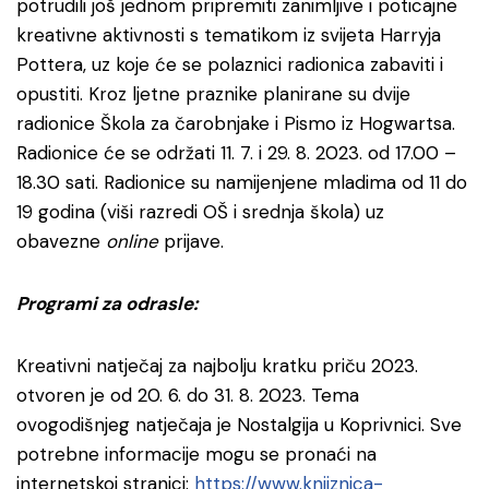
potrudili još jednom pripremiti zanimljive i poticajne
kreativne aktivnosti s tematikom iz svijeta Harryja
Pottera, uz koje će se polaznici radionica zabaviti i
opustiti. Kroz ljetne praznike planirane su dvije
radionice Škola za čarobnjake i Pismo iz Hogwartsa.
Radionice će se održati 11. 7. i 29. 8. 2023. od 17.00 –
18.30 sati. Radionice su namijenjene mladima od 11 do
19 godina (viši razredi OŠ i srednja škola) uz
obavezne
online
prijave.
Programi za odrasle:
Kreativni natječaj za najbolju kratku priču 2023.
otvoren je od 20. 6. do 31. 8. 2023. Tema
ovogodišnjeg natječaja je Nostalgija u Koprivnici. Sve
potrebne informacije mogu se pronaći na
internetskoj stranici:
https://www.knjiznica-