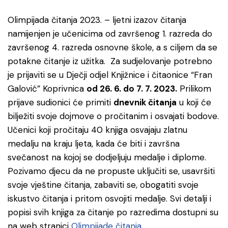
Olimpijada čitanja 2023. – ljetni izazov čitanja
namijenjen je učenicima od završenog 1. razreda do
završenog 4. razreda osnovne škole, a s ciljem da se
potakne čitanje iz užitka. Za sudjelovanje potrebno
je prijaviti se u Dječji odjel Knjižnice i čitaonice “Fran
Galović” Koprivnica
od 26. 6. do 7. 7. 2023.
Prilikom
prijave sudionici će primiti
dnevnik čitanja
u koji će
bilježiti svoje dojmove o pročitanim i osvajati bodove.
Učenici koji pročitaju 40 knjiga osvajaju zlatnu
medalju na kraju ljeta, kada će biti i završna
svečanost na kojoj se dodjeljuju medalje i diplome.
Pozivamo djecu da ne propuste uključiti se, usavršiti
svoje vještine čitanja, zabaviti se, obogatiti svoje
iskustvo čitanja i pritom osvojiti medalje. Svi detalji i
popisi svih knjiga za čitanje po razredima dostupni su
na web stranici
Olimpijade čitanja
.