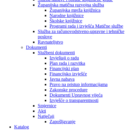
Županijska matična razvojna služba
Županijska mreža knjižnica
Narodne knjižnice
Školske knjižnice
Programi rada i izvješća Matične službe
Služba za računovodstveno-upravne i tehničke
poslove
Ravnateljstvo
Dokumenti
Službeni dokumenti
Izvještaji o radu
Plan rada i razvitka
Financijski plan
Financijsko izvješće
Javna nabava
Pravo na pristup informacijama
Zakonske procedure
Dokumenti Upravnog vijeća
Izvješće o transparentnosti
Smjernice
Akti
Natječaji
Zapošljavanje
Katalog