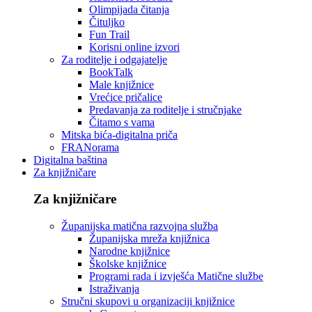
Olimpijada čitanja
Čituljko
Fun Trail
Korisni online izvori
Za roditelje i odgajatelje
BookTalk
Male knjižnice
Vrećice pričalice
Predavanja za roditelje i stručnjake
Čitamo s vama
Mitska bića-digitalna priča
FRANorama
Digitalna baština
Za knjižničare
Za knjižničare
Županijska matična razvojna služba
Županijska mreža knjižnica
Narodne knjižnice
Školske knjižnice
Programi rada i izvješća Matične službe
Istraživanja
Stručni skupovi u organizaciji knjižnice