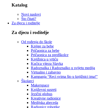
Katalog
Novi naslovi
Što čitati?
Za djecu i roditelje
Za djecu i roditelje
Od rođenja do škole
Knjige za bebe
Pričaonica za bebe
Pričaonica za predškolce
Knjižnica u vrtiću
Kućica viteza Slavka
Radoznalka i Radoznalko u svijetu medija
Virtualno i zabavno
Kampanja “Reci svima što u knjižnici ima!”
Školarci
Makerspace
Književni susreti
Jezični globus
Kreativne radionice
Medijska abeceda
Radionice robotike