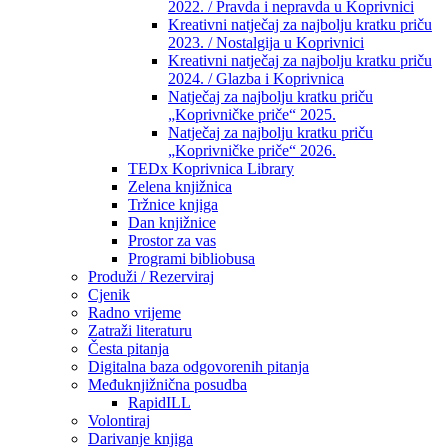
2022. / Pravda i nepravda u Koprivnici
Kreativni natječaj za najbolju kratku priču
2023. / Nostalgija u Koprivnici
Kreativni natječaj za najbolju kratku priču
2024. / Glazba i Koprivnica
Natječaj za najbolju kratku priču
„Koprivničke priče“ 2025.
Natječaj za najbolju kratku priču
„Koprivničke priče“ 2026.
TEDx Koprivnica Library
Zelena knjižnica
Tržnice knjiga
Dan knjižnice
Prostor za vas
Programi bibliobusa
Produži / Rezerviraj
Cjenik
Radno vrijeme
Zatraži literaturu
Česta pitanja
Digitalna baza odgovorenih pitanja
Međuknjižnična posudba
RapidILL
Volontiraj
Darivanje knjiga