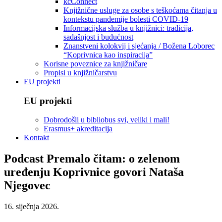
kcConnect
Knjižnične usluge za osobe s teškoćama čitanja u
kontekstu pandemije bolesti COVID-19
Informacijska služba u knjižnici: tradicija,
sadašnjost i budućnost
Znanstveni kolokvij i sjećanja / Božena Loborec
“Koprivnica kao inspiracija”
Korisne poveznice za knjižničare
Propisi u knjižničarstvu
EU projekti
EU projekti
Dobrodošli u bibliobus svi, veliki i mali!
Erasmus+ akreditacija
Kontakt
Podcast Premalo čitam: o zelenom
uređenju Koprivnice govori Nataša
Njegovec
16. siječnja 2026.