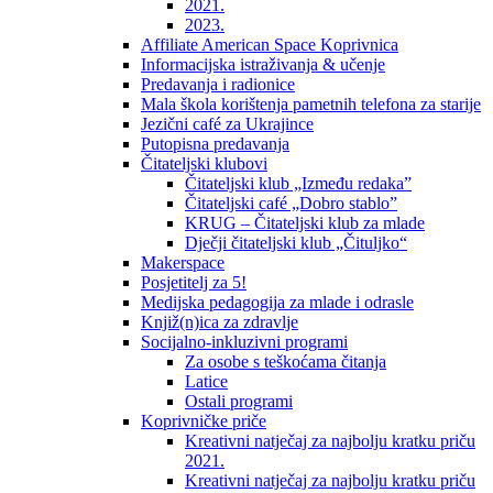
2021.
2023.
Affiliate American Space Koprivnica
Informacijska istraživanja & učenje
Predavanja i radionice
Mala škola korištenja pametnih telefona za starije
Jezični café za Ukrajince
Putopisna predavanja
Čitateljski klubovi
Čitateljski klub „Između redaka”
Čitateljski café „Dobro stablo”
KRUG – Čitateljski klub za mlade
Dječji čitateljski klub „Čituljko“
Makerspace
Posjetitelj za 5!
Medijska pedagogija za mlade i odrasle
Knjiž(n)ica za zdravlje
Socijalno-inkluzivni programi
Za osobe s teškoćama čitanja
Latice
Ostali programi
Koprivničke priče
Kreativni natječaj za najbolju kratku priču
2021.
Kreativni natječaj za najbolju kratku priču