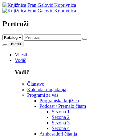
Pretraži
menu
Vijesti
Vodič
Vodič
Članstvo
Kalendar događanja
Programi za vas
Programska knjižica
Podcast / Premalo čitam
Sezona 1
Sezona 2
Sezona 3
Sezona 4
Ambasadori čitanja