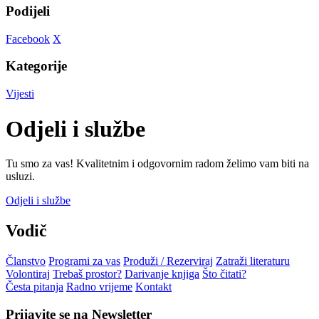
Podijeli
Facebook
X
Kategorije
Vijesti
Odjeli i službe
Tu smo za vas! Kvalitetnim i odgovornim radom želimo vam biti na
usluzi.
Odjeli i službe
Vodič
Članstvo
Programi za vas
Produži / Rezerviraj
Zatraži literaturu
Volontiraj
Trebaš prostor?
Darivanje knjiga
Što čitati?
Česta pitanja
Radno vrijeme
Kontakt
Prijavite se na Newsletter