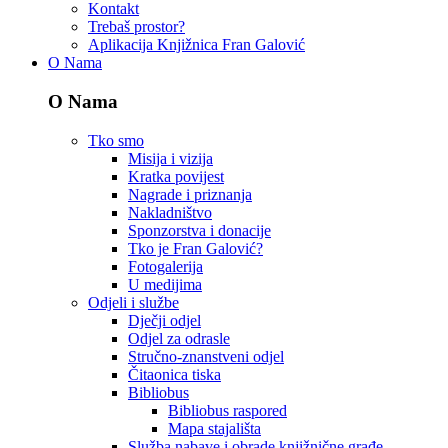
Kontakt
Trebaš prostor?
Aplikacija Knjižnica Fran Galović
O Nama
O Nama
Tko smo
Misija i vizija
Kratka povijest
Nagrade i priznanja
Nakladništvo
Sponzorstva i donacije
Tko je Fran Galović?
Fotogalerija
U medijima
Odjeli i službe
Dječji odjel
Odjel za odrasle
Stručno-znanstveni odjel
Čitaonica tiska
Bibliobus
Bibliobus raspored
Mapa stajališta
Služba nabave i obrade knjižnične građe