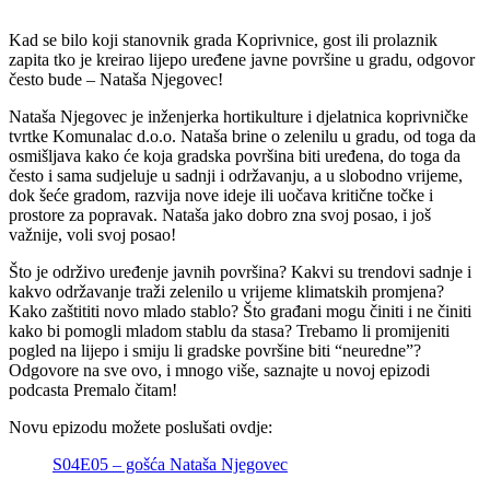
Kad se bilo koji stanovnik grada Koprivnice, gost ili prolaznik
zapita tko je kreirao lijepo uređene javne površine u gradu, odgovor
često bude – Nataša Njegovec!
Nataša Njegovec je inženjerka hortikulture i djelatnica koprivničke
tvrtke Komunalac d.o.o. Nataša brine o zelenilu u gradu, od toga da
osmišljava kako će koja gradska površina biti uređena, do toga da
često i sama sudjeluje u sadnji i održavanju, a u slobodno vrijeme,
dok šeće gradom, razvija nove ideje ili uočava kritične točke i
prostore za popravak. Nataša jako dobro zna svoj posao, i još
važnije, voli svoj posao!
Što je održivo uređenje javnih površina? Kakvi su trendovi sadnje i
kakvo održavanje traži zelenilo u vrijeme klimatskih promjena?
Kako zaštititi novo mlado stablo? Što građani mogu činiti i ne činiti
kako bi pomogli mladom stablu da stasa? Trebamo li promijeniti
pogled na lijepo i smiju li gradske površine biti “neuredne”?
Odgovore na sve ovo, i mnogo više, saznajte u novoj epizodi
podcasta Premalo čitam!
Novu epizodu možete poslušati ovdje:
S04E05 – gošća Nataša Njegovec