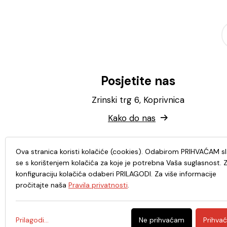
Posjetite nas
Zrinski trg 6, Koprivnica
Kako do nas
Ova stranica koristi kolačiće (cookies). Odabirom PRIHVAĆAM s
se s korištenjem kolačića za koje je potrebna Vaša suglasnost. 
konfiguraciju kolačića odaberi PRILAGODI. Za više informacije
pročitajte naša
Pravila privatnosti
.
Prilagodi...
Ne prihvaćam
Prihva
© 2026. - Knjižnica i čitaonica Fran Galović Koprivnic