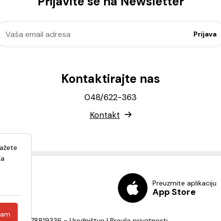
Prijavite se na Newsletter
Kontaktirajte nas
048/622-363
Kontakt
lažete
Za
Preuzmite aplikaciju
App Store
ćam
a - OIB: 82278819336 -
Uredništvo
|
Pravila privatnosti