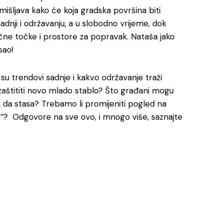
mišljava kako će koja gradska površina biti
adnji i održavanju, a u slobodno vrijeme, dok
tične točke i prostore za popravak. Nataša jako
sao!
 su trendovi sadnje i kakvo održavanje traži
zaštititi novo mlado stablo? Što građani mogu
lu da stasa? Trebamo li promijeniti pogled na
dne”? Odgovore na sve ovo, i mnogo više, saznajte