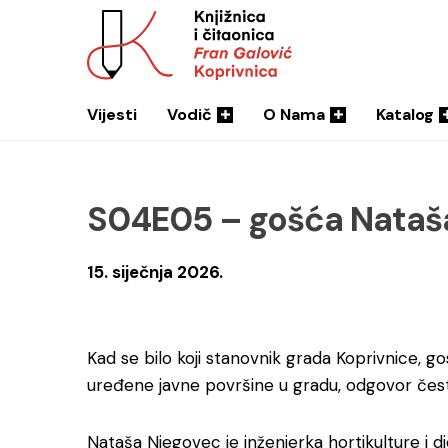
Vijesti
Vodič
O Nama
Katalog
S04E05 – gošća Nataš
15. siječnja 2026.
Kad se bilo koji stanovnik grada Koprivnice, gost
uređene javne površine u gradu, odgovor čes
Nataša Njegovec je inženjerka hortikulture i d