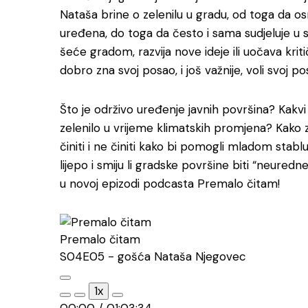
Nataša brine o zelenilu u gradu, od toga da os
uređena, do toga da često i sama sudjeluje u s
šeće gradom, razvija nove ideje ili uočava kri
dobro zna svoj posao, i još važnije, voli svoj po
Što je održivo uređenje javnih površina? Kakvi
zelenilo u vrijeme klimatskih promjena? Kako 
činiti i ne činiti kako bi pomogli mladom stab
lijepo i smiju li gradske površine biti “neure
u novoj epizodi podcasta Premalo čitam!
Premalo čitam
S04E05 - gošća Nataša Njegovec
Play
1x
Episode