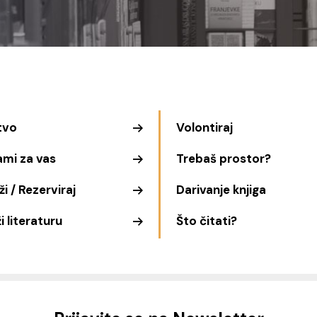
tvo
Volontiraj
ami za vas
Trebaš prostor?
i / Rezerviraj
Darivanje knjiga
i literaturu
Što čitati?