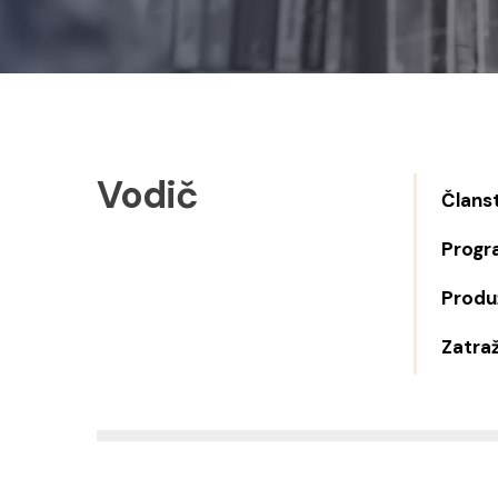
Vodič
Člans
Progr
Produž
Zatraž