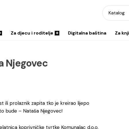
Katalog
Za djecu i roditelje
Digitalna baština
Za knj
a Njegovec
 ili prolaznik zapita tko je kreirao lijepo
to bude – Nataša Njegovec!
jelatnica koprivničke tvrtke Komunalac d.o.o.