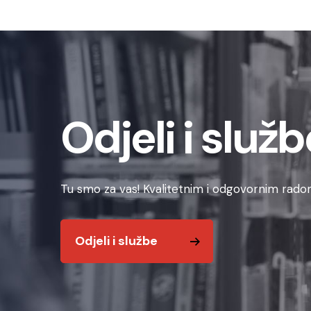
Odjeli i služb
Tu smo za vas! Kvalitetnim i odgovornim radom
Odjeli i službe