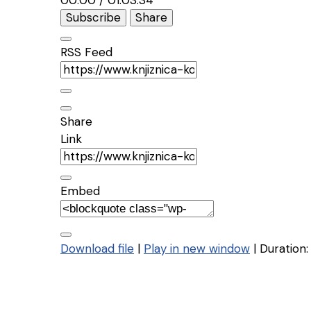
00:00
/
01:03:34
Subscribe
Share
RSS Feed
Share
Link
Embed
Download file
|
Play in new window
|
Duration: