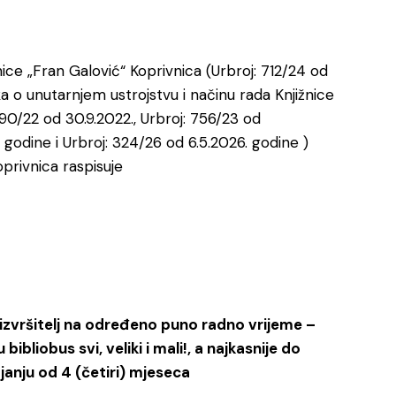
nice „Fran Galović“ Koprivnica (Urbroj: 712/24 od
nika o unutarnjem ustrojstvu i načinu rada Knjižnice
690/22 od 30.9.2022., Urbroj: 756/23 od
 godine i Urbroj: 324/26 od 6.5.2026. godine )
oprivnica raspisuje
 izvršitelj na određeno puno radno vrijeme –
ibliobus svi, veliki i mali!, a najkasnije do
janju od 4 (četiri) mjeseca