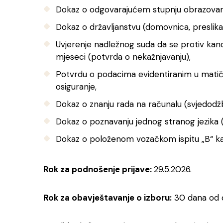
Dokaz o odgovarajućem stupnju obrazovanj
Dokaz o državljanstvu (domovnica, preslika
Uvjerenje nadležnog suda da se protiv kand
mjeseci (potvrda o nekažnjavanju),
Potvrdu o podacima evidentiranim u matičn
osiguranje,
Dokaz o znanju rada na računalu (svjedodžba,
Dokaz o poznavanju jednog stranog jezika (sv
Dokaz o položenom vozačkom ispitu „B“ kat
Rok za podnošenje prijave:
29.5.2026.
Rok za obavještavanje o izboru:
30 dana od d