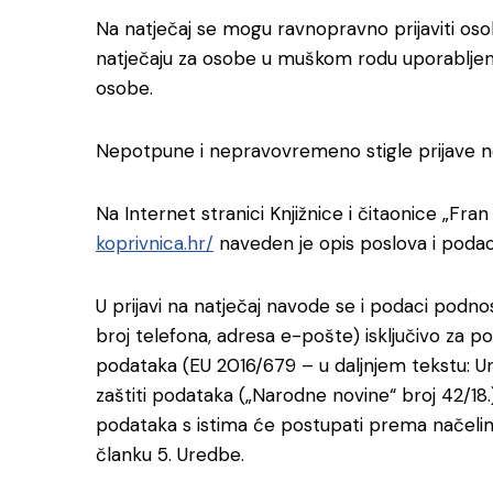
Na natječaj se mogu ravnopravno prijaviti osob
natječaju za osobe u muškom rodu uporabljeni
osobe.
Nepotpune i nepravovremeno stigle prijave n
Na Internet stranici Knjižnice i čitaonice „Fra
koprivnica.hr/
naveden je opis poslova i podaci
U prijavi na natječaj navode se i podaci podnos
broj telefona, adresa e-pošte) isključivo za p
podataka (EU 2016/679 – u daljnjem tekstu: 
zaštiti podataka („Narodne novine“ broj 42/18.
podataka s istima će postupati prema načel
članku 5. Uredbe.