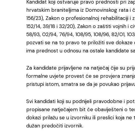
Kandidat koji ostvaruje pravo prednosti pri 
hrvatskim braniteljima iz Domovinskog rata i čla
156/23), Zakon o profesionalnoj rehabilitaciji i
152/14, 39/18 i 32/20), Zakon o zaštiti vojnih i c
58/93, 02/94, 76/94, 108/95, 108/96, 82/01, 103/
pozvati se na to pravo te priložiti sve dokaze 
ima prednost u odnosu na ostale kandidate s
Za kandidate prijavljene na natječaj čije su pri
formalne uvjete provest će se provjera znanja
pristupi istom, smatra se da je povukao prijavu
Svi kandidati koji su podnijeli pravodobne i pot
propisane natječajem bit će obaviješteni o t
dokazi prilažu se u izvorniku ili preslici koja ne
dužan predočiti izvornik.