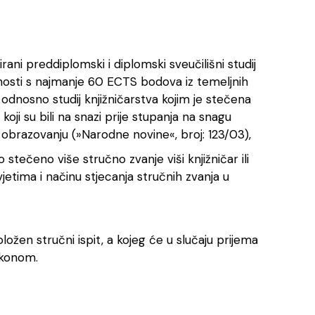
rirani preddiplomski i diplomski sveučilišni studij
nanosti s najmanje 60 ECTS bodova iz temeljnih
, odnosno studij knjižničarstva kojim je stečena
ji su bili na snazi prije stupanja na snagu
 obrazovanju (»Narodne novine«, broj: 123/03),
 stečeno više stručno zvanje viši knjižničar ili
vjetima i načinu stjecanja stručnih zvanja u
ložen stručni ispit, a kojeg će u slučaju prijema
Zakonom.