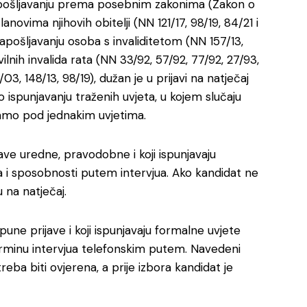
zapošljavanju prema posebnim zakonima (Zakon o
novima njihovih obitelji (NN 121/17, 98/19, 84/21 i
 zapošljavanju osoba s invaliditetom (NN 157/13,
ivilnih invalida rata (NN 33/92, 57/92, 77/92, 27/93,
03, 148/13, 98/19), dužan je u prijavi na natječaj
o ispunjavanju traženih uvjeta, u kojem slučaju
amo pod jednakim uvjetima.
jave uredne, pravodobne i koji ispunjavaju
 i sposobnosti putem intervjua. Ako kandidat ne
 na natječaj.
pune prijave i koji ispunjavaju formalne uvjete
erminu intervjua telefonskim putem. Navedeni
 treba biti ovjerena, a prije izbora kandidat je