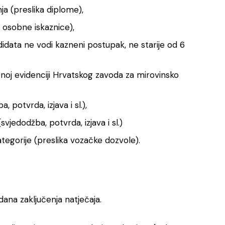
a (preslika diplome),
 osobne iskaznice),
idata ne vodi kazneni postupak, ne starije od 6
oj evidenciji Hrvatskog zavoda za mirovinsko
 potvrda, izjava i sl.),
jedodžba, potvrda, izjava i sl.)
egorije (preslika vozačke dozvole).
ana zaključenja natječaja.