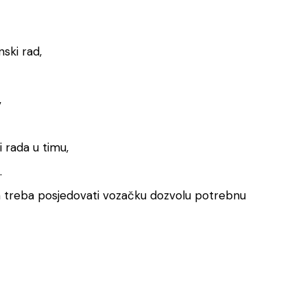
nski rad,
,
 rada u timu,
.
lom treba posjedovati vozačku dozvolu potrebnu