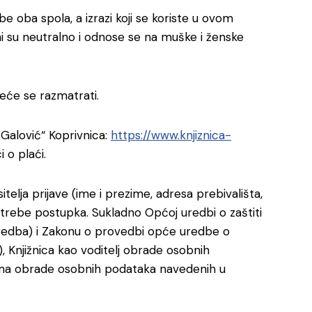
e oba spola, a izrazi koji se koriste u ovom
 su neutralno i odnose se na muške i ženske
eće se razmatrati.
n Galović“ Koprivnica:
https://www.knjiznica-
 o plaći.
itelja prijave (ime i prezime, adresa prebivališta,
otrebe postupka. Sukladno Općoj uredbi o zaštiti
Uredba) i Zakonu o provedbi opće uredbe o
), Knjižnica kao voditelj obrade osobnih
ima obrade osobnih podataka navedenih u