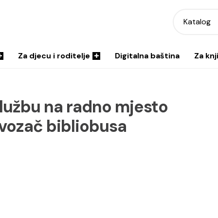
Katalog
Za djecu i roditelje
Digitalna baština
Za knj
službu na radno mjesto
 vozač bibliobusa