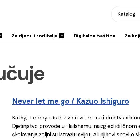
Katalog
Za djecu i roditelje
Digitalna baština
Za knj
učuje
Never let me go / Kazuo Ishiguro
Kathy, Tommy i Ruth žive u vremenu i društvu slično
Djetinjstvo provode u Hailshamu, naizgled idilično
školovanja željni su istražiti svijet. Ali njihovi snovi