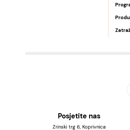
Progr
Produž
Zatraž
Posjetite nas
Zrinski trg 6, Koprivnica