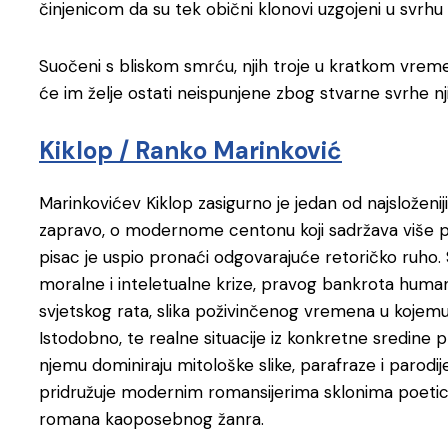
činjenicom da su tek obični klonovi uzgojeni u svrhu
Suočeni s bliskom smrću, njih troje u kratkom vreme
će im želje ostati neispunjene zbog stvarne svrhe nj
Kiklop / Ranko Marinković
Marinkovićev Kiklop zasigurno je jedan od najsloženiji
zapravo, o modernome centonu koji sadržava više pod
pisac je uspio pronaći odgovarajuće retoričko ruho.
moralne i inteletualne krize, pravog bankrota humani
svjetskog rata, slika poživinčenog vremena u kojem
Istodobno, te realne situacije iz konkretne sredine pr
njemu dominiraju mitološke slike, parafraze i parodij
pridružuje modernim romansijerima sklonima poetici 
romana kaoposebnog žanra.