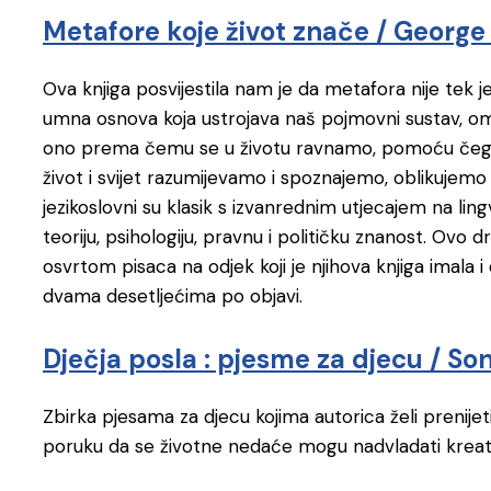
Metafore koje život znače / Georg
Ova knjiga posvijestila nam je da metafora nije tek 
umna osnova koja ustrojava naš pojmovni sustav, om
ono prema čemu se u životu ravnamo, pomoću čega 
život i svijet razumijevamo i spoznajemo, oblikujemo 
jezikoslovni su klasik s izvanrednim utjecajem na lingvi
teoriju, psihologiju, pravnu i političku znanost. Ov
osvrtom pisaca na odjek koji je njihova knjiga imala 
dvama desetljećima po objavi.
Dječja posla : pjesme za djecu / So
Zbirka pjesama za djecu kojima autorica želi prenijeti 
poruku da se životne nedaće mogu nadvladati krea