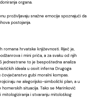
 doniranja organa.
nu proživljavaju snažne emocije spoznajući da
ihova postojanja.
h romana hrvatske književnosti. Riječ je,
žanrova i mini priča, a za svaku od njih
 S jednestrane to je bespoštedna analiza
stičkih ideala u osvit inferna Drugoga
u čovječanstvo gubi moralni kompas.
ojiciraju ne alegorijsko-simbolički plan, a u
e homerskih situacija. Tako se Marinković
mitologiziranja i stvaranju mitološkog