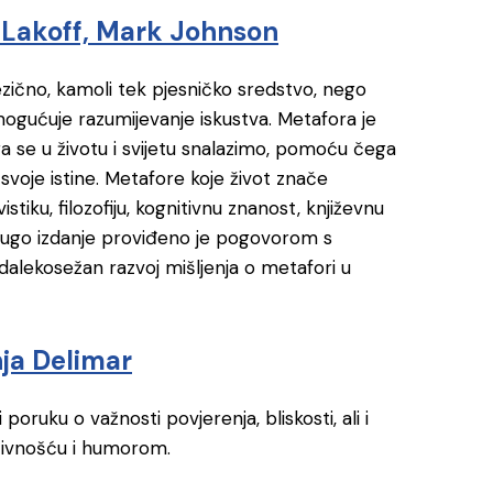
e Lakoff, Mark Johnson
jezično, kamoli tek pjesničko sredstvo, nego
ogućuje razumijevanje iskustva. Metafora je
se u životu i svijetu snalazimo, pomoću čega
svoje istine. Metafore koje život znače
stiku, filozofiju, kognitivnu znanost, književnu
o drugo izdanje proviđeno je pogovorom s
i dalekosežan razvoj mišljenja o metafori u
nja Delimar
poruku o važnosti povjerenja, bliskosti, ali i
tivnošću i humorom.