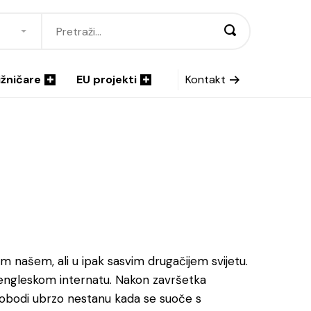
ižničare
EU projekti
Kontakt
m našem, ali u ipak sasvim drugačijem svijetu.
m engleskom internatu. Nakon završetka
 o slobodi ubrzo nestanu kada se suoče s