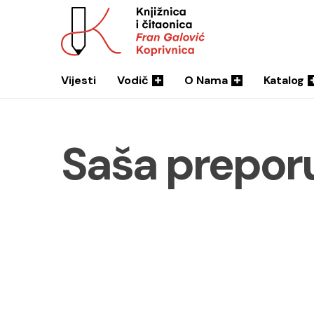
Vijesti
Vodič
O Nama
Katalog
Saša prepor