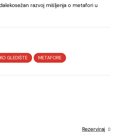
i dalekosežan razvoj mišljenja o metafori u
KO GLEDIŠTE
METAFORE
Rezerviraj