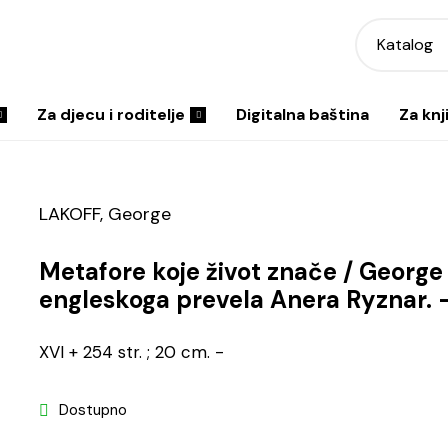
Katalog
Za djecu i roditelje
Digitalna baština
Za knj
LAKOFF, George
Metafore koje život znače / George
engleskoga prevela Anera Ryznar. 
XVI + 254 str. ; 20 cm. -
Dostupno