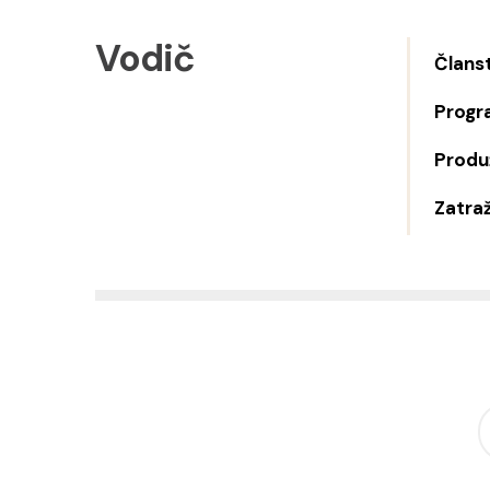
Vodič
Člans
Progr
Produž
Zatraž