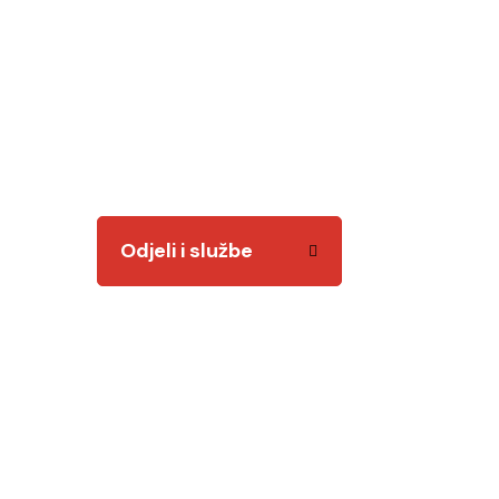
Odjeli i služb
Tu smo za vas! Kvalitetnim i odgovornim radom
Odjeli i službe