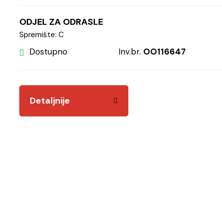
ODJEL ZA ODRASLE
Spremište: C
Dostupno
Inv.br.
OO116647
Detaljnije