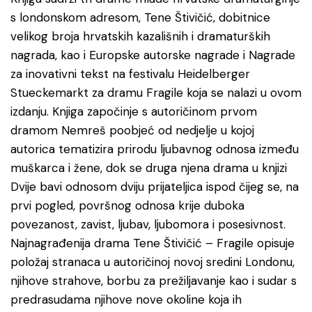
s londonskom adresom, Tene Štivičić, dobitnice
velikog broja hrvatskih kazališnih i dramaturških
nagrada, kao i Europske autorske nagrade i Nagrade
za inovativni tekst na festivalu Heidelberger
Stueckemarkt za dramu Fragile koja se nalazi u ovom
izdanju. Knjiga započinje s autoričinom prvom
dramom
Nemreš
poobjeć od nedjelje u kojoj
autorica tematizira prirodu ljubavnog odnosa između
muškarca i žene, dok se druga njena drama u knjizi
Dvije bavi odnosom dviju prijateljica ispod čijeg se, na
prvi pogled, površnog odnosa krije duboka
povezanost, zavist, ljubav, ljubomora i posesivnost.
Najnagrađenija drama Tene Štivičić – Fragile opisuje
položaj stranaca u autoričinoj novoj sredini Londonu,
njihove strahove, borbu za prežiljavanje kao i sudar s
predrasudama njihove nove okoline koja ih