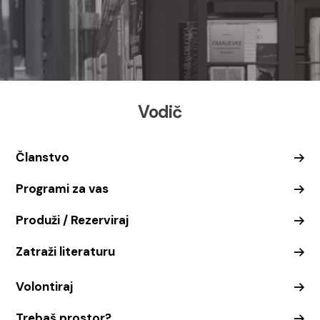
Vodič
Članstvo
Programi za vas
Produži / Rezerviraj
Zatraži literaturu
Volontiraj
Trebaš prostor?