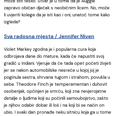
može biti teško. Stvar je u tome da je Auggie
zapravo običan dječak s neobičnim licem. No, može
li uvjeriti kolege da je isti kao i oni, unatoč tome kako
izgleda?
Sva radosna mjesta / Jennifer Niven
Violet Markey zgodna je i popularna cura koja
odbrojava dane do mature, kada će napustiti svoj
gradić u Indiani. Vjeruje da će tada opet početi živjeti
jer se nakon automobilske nesreće u kojoj joj je
poginula sestra, shrvana tugom i strahom, povukla u
sebe. Theodore Finch je temperamentan i duhovit
osobenjak, opčinjen je smrću, koji zna nevjerojatne
detalje o ljudima koji su počinili samoubojstvo, zašto
je njihov odabir dobar ili loš i na koji bi se način on
ubio. I svaki dan pronađe neku sitnicu koja ga u tome