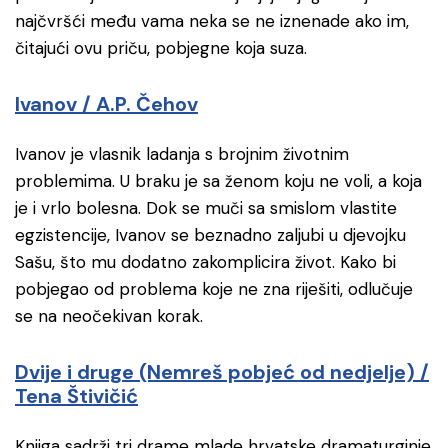
najčvršći među vama neka se ne iznenade ako im,
čitajući ovu priču, pobjegne koja suza.
Ivanov / A.P. Čehov
Ivanov je vlasnik ladanja s brojnim životnim
problemima. U braku je sa ženom koju ne voli, a koja
je i vrlo bolesna. Dok se muči sa smislom vlastite
egzistencije, Ivanov se beznadno zaljubi u djevojku
Sašu, što mu dodatno zakomplicira život. Kako bi
pobjegao od problema koje ne zna riješiti, odlučuje
se na neočekivan korak.
Dvije i druge (Nemreš pobjeć od nedjelje) /
Tena Štivičić
Knjiga sadrži tri drame mlade hrvatske dramaturginje