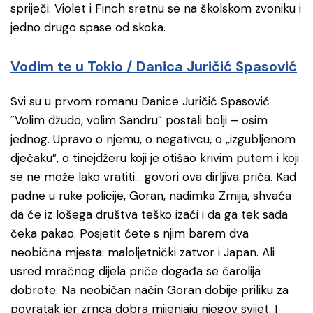
spriječi. Violet i Finch sretnu se na školskom zvoniku i
jedno drugo spase od skoka.
Vodim te u Tokio / Danica Juričić Spasović
Svi su u prvom romanu Danice Juričić Spasović
˝Volim džudo, volim Sandru˝ postali bolji – osim
jednog. Upravo o njemu, o negativcu, o „izgubljenom
dječaku”, o tinejdžeru koji je otišao krivim putem i koji
se ne može lako vratiti… govori ova dirljiva priča. Kad
padne u ruke policije, Goran, nadimka Zmija, shvaća
da će iz lošega društva teško izaći i da ga tek sada
čeka pakao. Posjetit ćete s njim barem dva
neobična mjesta: maloljetnički zatvor i Japan. Ali
usred mračnog dijela priče događa se čarolija
dobrote. Na neobičan način Goran dobije priliku za
povratak jer zrnca dobra mijenjaju njegov svijet. I