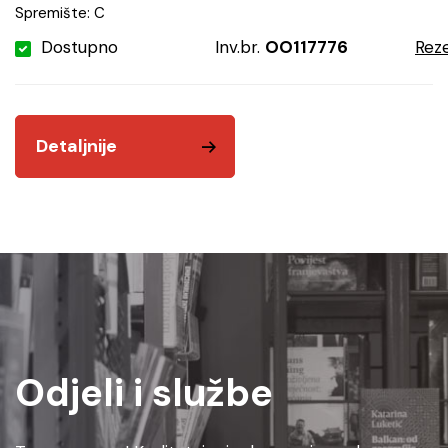
Spremište: C
Dostupno
Inv.br.
OO117776
Reze
Detaljnije
Odjeli i službe