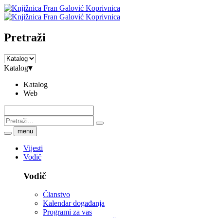
Pretraži
Katalog
▾
Katalog
Web
menu
Vijesti
Vodič
Vodič
Članstvo
Kalendar događanja
Programi za vas