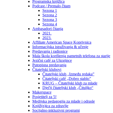
Programska knjižica
Podcast / Premalo čitam
Sezona 1
Sezona 2
Sezona 3
Sezona 4
Ambasadori čitanja
2021.
2023.
Affiliate American Space Koprivnica
Informacijska istraživanja & učenje
Predavanja i radionice
Mala škola korištenja pametnih telefona za starije
Jezični café za Ukrajince
Putopisna predavanja
Čitateljski klubovi
Čitateljski klub „Između redaka”
Čitateljski café „Dobro stablo”
KRUG – Čitateljski klub za mlade
Dječji čitateljski klub „Čituljko“
Makerspace
Posjetitelj za 5!
Medijska pedagogija za mlade i odrasle
Knjiž(n)ica za zdravlje
Socijalno-inkluzivni programi