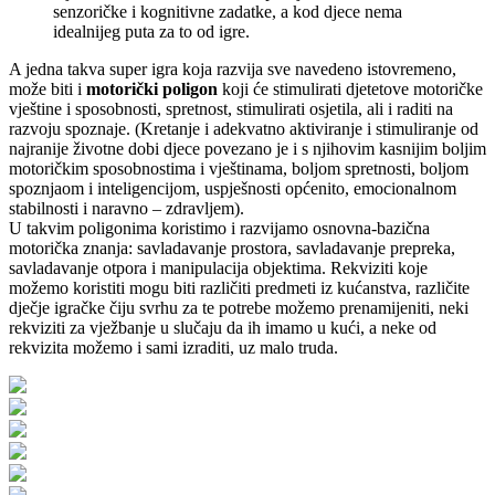
senzoričke i kognitivne zadatke, a kod djece nema
idealnijeg puta za to od igre.
A jedna takva super igra koja razvija sve navedeno istovremeno,
može biti i
motorički poligon
koji će stimulirati djetetove motoričke
vještine i sposobnosti, spretnost, stimulirati osjetila, ali i raditi na
razvoju spoznaje. (Kretanje i adekvatno aktiviranje i stimuliranje od
najranije životne dobi djece povezano je i s njihovim kasnijim boljim
motoričkim sposobnostima i vještinama, boljom spretnosti, boljom
spoznjaom i inteligencijom, uspješnosti općenito, emocionalnom
stabilnosti i naravno – zdravljem).
U takvim poligonima koristimo i razvijamo osnovna-bazična
motorička znanja: savladavanje prostora, savladavanje prepreka,
savladavanje otpora i manipulacija objektima. Rekviziti koje
možemo koristiti mogu biti različiti predmeti iz kućanstva, različite
dječje igračke čiju svrhu za te potrebe možemo prenamijeniti, neki
rekviziti za vježbanje u slučaju da ih imamo u kući, a neke od
rekvizita možemo i sami izraditi, uz malo truda.