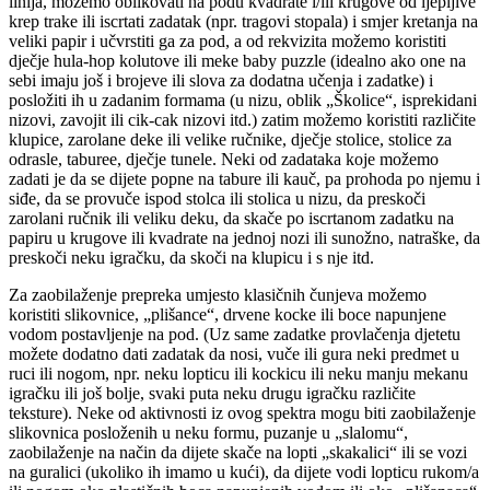
linija, možemo oblikovati na podu kvadrate i/ili krugove od ljepljive
krep trake ili iscrtati zadatak (npr. tragovi stopala) i smjer kretanja na
veliki papir i učvrstiti ga za pod, a od rekvizita možemo koristiti
dječje hula-hop kolutove ili meke baby puzzle (idealno ako one na
sebi imaju još i brojeve ili slova za dodatna učenja i zadatke) i
posložiti ih u zadanim formama (u nizu, oblik „Školice“, isprekidani
nizovi, zavojit ili cik-cak nizovi itd.) zatim možemo koristiti različite
klupice, zarolane deke ili velike ručnike, dječje stolice, stolice za
odrasle, taburee, dječje tunele. Neki od zadataka koje možemo
zadati je da se dijete popne na tabure ili kauč, pa prohoda po njemu i
siđe, da se provuče ispod stolca ili stolica u nizu, da preskoči
zarolani ručnik ili veliku deku, da skače po iscrtanom zadatku na
papiru u krugove ili kvadrate na jednoj nozi ili sunožno, natraške, da
preskoči neku igračku, da skoči na klupicu i s nje itd.
Za zaobilaženje prepreka umjesto klasičnih čunjeva možemo
koristiti slikovnice, „plišance“, drvene kocke ili boce napunjene
vodom postavljenje na pod. (Uz same zadatke provlačenja djetetu
možete dodatno dati zadatak da nosi, vuče ili gura neki predmet u
ruci ili nogom, npr. neku lopticu ili kockicu ili neku manju mekanu
igračku ili još bolje, svaki puta neku drugu igračku različite
teksture). Neke od aktivnosti iz ovog spektra mogu biti zaobilaženje
slikovnica posloženih u neku formu, puzanje u „slalomu“,
zaobilaženje na način da dijete skače na lopti „skakalici“ ili se vozi
na guralici (ukoliko ih imamo u kući), da dijete vodi lopticu rukom/a