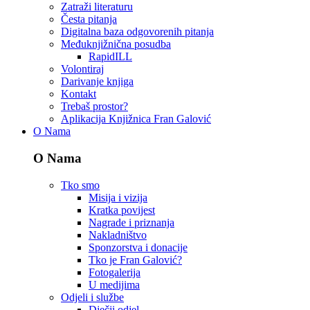
Zatraži literaturu
Česta pitanja
Digitalna baza odgovorenih pitanja
Međuknjižnična posudba
RapidILL
Volontiraj
Darivanje knjiga
Kontakt
Trebaš prostor?
Aplikacija Knjižnica Fran Galović
O Nama
O Nama
Tko smo
Misija i vizija
Kratka povijest
Nagrade i priznanja
Nakladništvo
Sponzorstva i donacije
Tko je Fran Galović?
Fotogalerija
U medijima
Odjeli i službe
Dječji odjel