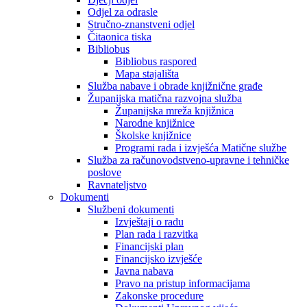
Odjel za odrasle
Stručno-znanstveni odjel
Čitaonica tiska
Bibliobus
Bibliobus raspored
Mapa stajališta
Služba nabave i obrade knjižnične građe
Županijska matična razvojna služba
Županijska mreža knjižnica
Narodne knjižnice
Školske knjižnice
Programi rada i izvješća Matične službe
Služba za računovodstveno-upravne i tehničke
poslove
Ravnateljstvo
Dokumenti
Službeni dokumenti
Izvještaji o radu
Plan rada i razvitka
Financijski plan
Financijsko izvješće
Javna nabava
Pravo na pristup informacijama
Zakonske procedure