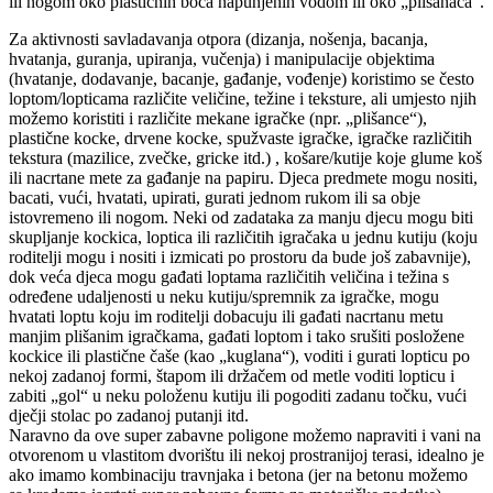
ili nogom oko plastičnih boca napunjenih vodom ili oko „plišanaca“.
Za aktivnosti savladavanja otpora (dizanja, nošenja, bacanja,
hvatanja, guranja, upiranja, vučenja) i manipulacije objektima
(hvatanje, dodavanje, bacanje, gađanje, vođenje) koristimo se često
loptom/lopticama različite veličine, težine i teksture, ali umjesto njih
možemo koristiti i različite mekane igračke (npr. „plišance“),
plastične kocke, drvene kocke, spužvaste igračke, igračke različitih
tekstura (mazilice, zvečke, gricke itd.) , košare/kutije koje glume koš
ili nacrtane mete za gađanje na papiru. Djeca predmete mogu nositi,
bacati, vući, hvatati, upirati, gurati jednom rukom ili sa obje
istovremeno ili nogom. Neki od zadataka za manju djecu mogu biti
skupljanje kockica, loptica ili različitih igračaka u jednu kutiju (koju
roditelji mogu i nositi i izmicati po prostoru da bude još zabavnije),
dok veća djeca mogu gađati loptama različitih veličina i težina s
određene udaljenosti u neku kutiju/spremnik za igračke, mogu
hvatati loptu koju im roditelji dobacuju ili gađati nacrtanu metu
manjim plišanim igračkama, gađati loptom i tako srušiti posložene
kockice ili plastične čaše (kao „kuglana“), voditi i gurati lopticu po
nekoj zadanoj formi, štapom ili držačem od metle voditi lopticu i
zabiti „gol“ u neku položenu kutiju ili pogoditi zadanu točku, vući
dječji stolac po zadanoj putanji itd.
Naravno da ove super zabavne poligone možemo napraviti i vani na
otvorenom u vlastitom dvorištu ili nekoj prostranijoj terasi, idealno je
ako imamo kombinaciju travnjaka i betona (jer na betonu možemo