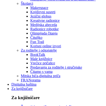
Školarci
Makerspace
Književni susreti
Jezični globus
Kreativne radionice
Medijska abeceda
Radionice robotike
Olimpijada čitanja
Čituljko
Fun Trail
Korisni online izvori
Za roditelje i odgajatelje
BookTalk
Male knjižnice
Vrećice pričalice
Predavanja za roditelje i stručnjake
Čitamo s vama
Mitska bića-digitalna priča
FRANorama
Digitalna baština
Za knjižničare
Za knjižničare