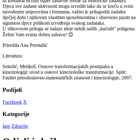
sa kredama iscrtati super zabavne forme za motoričke zadatke).
Djeca sve zadane aktivnosti mogu izvoditi tako da se kreću u svim
navedenim smjerovima i formama, važno je prilagoditi zadatke
dječjoj dobi i njihovim vlastitim sposobnostima i obavezno paziti na
sigurnost djece prilikom izvođenja svakog zadataka.
U slikovnom prilogu se nalaze ideje nekih naših „kućnih“ poligona.
Želim Vam svima dobru zabavu! 😊
Priredila Ana Prentašić
Literatura:
Sekulić; Metikoš. Osnove transformacijskih postupaka u
kineziologiji: uvod u osnove kineziološke transformacije. Split:
Faultet prirodoslovno-matematičkih znanosti i kineziologije, 2007.
Podijeli
Facebook
X
Kategorije
Igre
Zdravlje