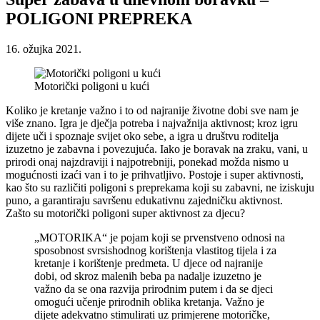
POLIGONI PREPREKA
16. ožujka 2021.
Motorički poligoni u kući
Koliko je kretanje važno i to od najranije životne dobi sve nam je
više znano. Igra je dječja potreba i najvažnija aktivnost; kroz igru
dijete uči i spoznaje svijet oko sebe, a igra u društvu roditelja
izuzetno je zabavna i povezujuća. Iako je boravak na zraku, vani, u
prirodi onaj najzdraviji i najpotrebniji, ponekad možda nismo u
mogućnosti izaći van i to je prihvatljivo. Postoje i super aktivnosti,
kao što su različiti poligoni s preprekama koji su zabavni, ne iziskuju
puno, a garantiraju savršenu edukativnu zajedničku aktivnost.
Zašto su motorički poligoni super aktivnost za djecu?
„MOTORIKA“ je pojam koji se prvenstveno odnosi na
sposobnost svrsishodnog korištenja vlastitog tijela i za
kretanje i korištenje predmeta. U djece od najranije
dobi, od skroz malenih beba pa nadalje izuzetno je
važno da se ona razvija prirodnim putem i da se djeci
omogući učenje prirodnih oblika kretanja. Važno je
dijete adekvatno stimulirati uz primjerene motoričke,