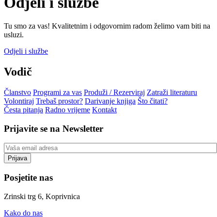
Odjeli i službe
Tu smo za vas! Kvalitetnim i odgovornim radom želimo vam biti na
usluzi.
Odjeli i službe
Vodič
Članstvo
Programi za vas
Produži / Rezerviraj
Zatraži literaturu
Volontiraj
Trebaš prostor?
Darivanje knjiga
Što čitati?
Česta pitanja
Radno vrijeme
Kontakt
Prijavite se na Newsletter
Posjetite nas
Zrinski trg 6, Koprivnica
Kako do nas