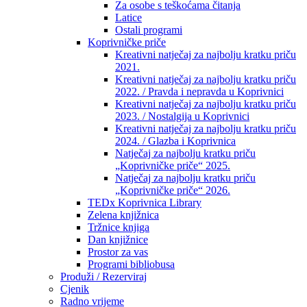
Za osobe s teškoćama čitanja
Latice
Ostali programi
Koprivničke priče
Kreativni natječaj za najbolju kratku priču
2021.
Kreativni natječaj za najbolju kratku priču
2022. / Pravda i nepravda u Koprivnici
Kreativni natječaj za najbolju kratku priču
2023. / Nostalgija u Koprivnici
Kreativni natječaj za najbolju kratku priču
2024. / Glazba i Koprivnica
Natječaj za najbolju kratku priču
„Koprivničke priče“ 2025.
Natječaj za najbolju kratku priču
„Koprivničke priče“ 2026.
TEDx Koprivnica Library
Zelena knjižnica
Tržnice knjiga
Dan knjižnice
Prostor za vas
Programi bibliobusa
Produži / Rezerviraj
Cjenik
Radno vrijeme