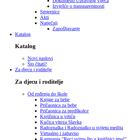
Dokumenti Upravnog vijeća
Izvješće o transparentnosti
Smjernice
Akti
Natječaji
Zapošljavanje
Katalog
Katalog
Novi naslovi
Što čitati?
Za djecu i roditelje
Za djecu i roditelje
Od rođenja do škole
Knjige za bebe
Pričaonica za bebe
Pričaonica za predškolce
Knjižnica u vrtiću
Kućica viteza Slavka
Radoznalka i Radoznalko u svijetu medija
Virtualno i zabavno
Kampanja “Reci svima što u knjižnici ima!”