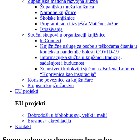
Županijska matična razvojna služba
Županijska mreža knjižnica
Narodne knjižnice
Školske knjižnice
Programi rada i izvješća Matične službe
Istraživanja
Stručni skupovi u organizaciji knjižnice
kcConnect
Knjižnične usluge za osobe s teškoćama čitanja u
kontekstu pandemije bolesti COVID-19
Informacijska služba u knjižnici: tradicija,
sadašnjost i budućnost
Znanstveni kolokvij i sjećanja / Božena Loborec
“Koprivnica kao inspiracija”
Korisne poveznice za knjižničare
Propisi u knjižničarstvu
EU projekti
EU projekti
Dobrodošli u bibliobus svi, veliki i mali!
Erasmus+ akreditacija
Kontakt
Super zabava u dnevnom boravku –