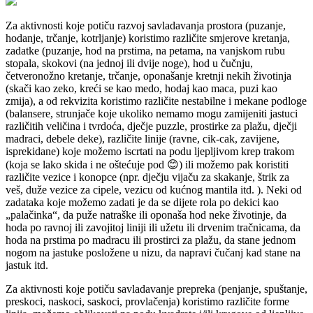
Za aktivnosti koje potiču razvoj savladavanja prostora (puzanje,
hodanje, trčanje, kotrljanje) koristimo različite smjerove kretanja,
zadatke (puzanje, hod na prstima, na petama, na vanjskom rubu
stopala, skokovi (na jednoj ili dvije noge), hod u čučnju,
četveronožno kretanje, trčanje, oponašanje kretnji nekih životinja
(skači kao zeko, kreći se kao medo, hodaj kao maca, puzi kao
zmija), a od rekvizita koristimo različite nestabilne i mekane podloge
(balansere, strunjače koje ukoliko nemamo mogu zamijeniti jastuci
različitih veličina i tvrdoća, dječje puzzle, prostirke za plažu, dječji
madraci, debele deke), različite linije (ravne, cik-cak, zavijene,
isprekidane) koje možemo iscrtati na podu ljepljivom krep trakom
(koja se lako skida i ne oštećuje pod 😊) ili možemo pak koristiti
različite vezice i konopce (npr. dječju vijaču za skakanje, štrik za
veš, duže vezice za cipele, vezicu od kućnog mantila itd. ). Neki od
zadataka koje možemo zadati je da se dijete rola po dekici kao
„palačinka“, da puže natraške ili oponaša hod neke životinje, da
hoda po ravnoj ili zavojitoj liniji ili užetu ili drvenim tračnicama, da
hoda na prstima po madracu ili prostirci za plažu, da stane jednom
nogom na jastuke posložene u nizu, da napravi čučanj kad stane na
jastuk itd.
Za aktivnosti koje potiču savladavanje prepreka (penjanje, spuštanje,
preskoci, naskoci, saskoci, provlačenja) koristimo različite forme