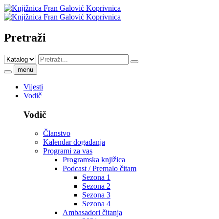
Pretraži
menu
Vijesti
Vodič
Vodič
Članstvo
Kalendar događanja
Programi za vas
Programska knjižica
Podcast / Premalo čitam
Sezona 1
Sezona 2
Sezona 3
Sezona 4
Ambasadori čitanja