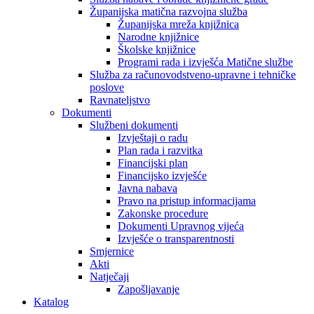
Županijska matična razvojna služba
Županijska mreža knjižnica
Narodne knjižnice
Školske knjižnice
Programi rada i izvješća Matične službe
Služba za računovodstveno-upravne i tehničke
poslove
Ravnateljstvo
Dokumenti
Službeni dokumenti
Izvještaji o radu
Plan rada i razvitka
Financijski plan
Financijsko izvješće
Javna nabava
Pravo na pristup informacijama
Zakonske procedure
Dokumenti Upravnog vijeća
Izvješće o transparentnosti
Smjernice
Akti
Natječaji
Zapošljavanje
Katalog