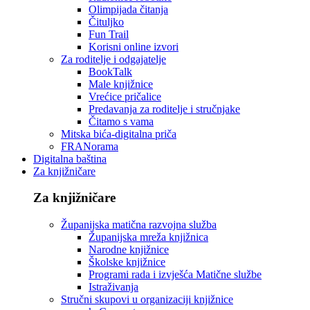
Olimpijada čitanja
Čituljko
Fun Trail
Korisni online izvori
Za roditelje i odgajatelje
BookTalk
Male knjižnice
Vrećice pričalice
Predavanja za roditelje i stručnjake
Čitamo s vama
Mitska bića-digitalna priča
FRANorama
Digitalna baština
Za knjižničare
Za knjižničare
Županijska matična razvojna služba
Županijska mreža knjižnica
Narodne knjižnice
Školske knjižnice
Programi rada i izvješća Matične službe
Istraživanja
Stručni skupovi u organizaciji knjižnice