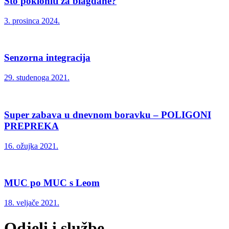
Što pokloniti za blagdane?
3. prosinca 2024.
Senzorna integracija
29. studenoga 2021.
Super zabava u dnevnom boravku – POLIGONI
PREPREKA
16. ožujka 2021.
MUC po MUC s Leom
18. veljače 2021.
Odjeli i službe