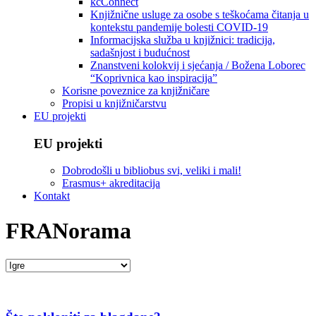
kcConnect
Knjižnične usluge za osobe s teškoćama čitanja u
kontekstu pandemije bolesti COVID-19
Informacijska služba u knjižnici: tradicija,
sadašnjost i budućnost
Znanstveni kolokvij i sjećanja / Božena Loborec
“Koprivnica kao inspiracija”
Korisne poveznice za knjižničare
Propisi u knjižničarstvu
EU projekti
EU projekti
Dobrodošli u bibliobus svi, veliki i mali!
Erasmus+ akreditacija
Kontakt
FRANorama