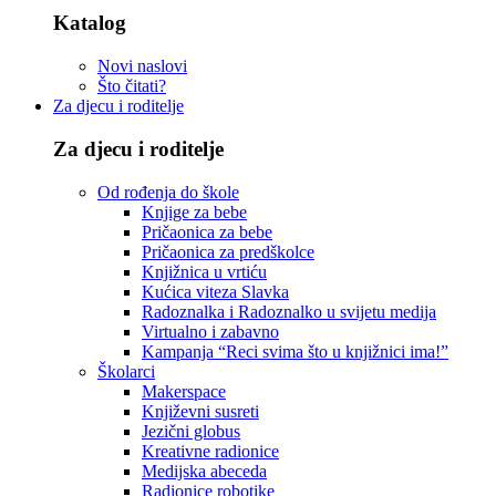
Katalog
Novi naslovi
Što čitati?
Za djecu i roditelje
Za djecu i roditelje
Od rođenja do škole
Knjige za bebe
Pričaonica za bebe
Pričaonica za predškolce
Knjižnica u vrtiću
Kućica viteza Slavka
Radoznalka i Radoznalko u svijetu medija
Virtualno i zabavno
Kampanja “Reci svima što u knjižnici ima!”
Školarci
Makerspace
Književni susreti
Jezični globus
Kreativne radionice
Medijska abeceda
Radionice robotike