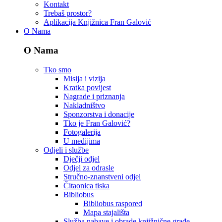
Kontakt
Trebaš prostor?
Aplikacija Knjižnica Fran Galović
O Nama
O Nama
Tko smo
Misija i vizija
Kratka povijest
Nagrade i priznanja
Nakladništvo
Sponzorstva i donacije
Tko je Fran Galović?
Fotogalerija
U medijima
Odjeli i službe
Dječji odjel
Odjel za odrasle
Stručno-znanstveni odjel
Čitaonica tiska
Bibliobus
Bibliobus raspored
Mapa stajališta
Služba nabave i obrade knjižnične građe