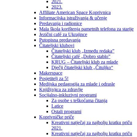
2021.
2023.
Affiliate American Space Koprivnica
Informacijska istraživanja & učenje
Predavanja i radionice
Mala škola korištenja pametnih telefona za starije
Jezični café za Ukrajince
Putopisna predavanja
Čitateljski klubovi
Čitateljski klub „Između redaka”
Čitateljski café „Dobro stablo”
KRUG – Čitateljski klub za mlade
Dječji čitateljski klub „Čituljko“
Makerspace
Posjetitelj za 5!
Medijska pedagogija za mlade i odrasle
Knjiž(n)ica za zdravlje
Socijalno-inkluzivni programi
Za osobe s teškoćama čitanja
Latice
Ostali programi
Koprivničke priče
Kreativni natječaj za najbolju kratku priču
2021.
Kreativni natječaj za najbolju kratku priču