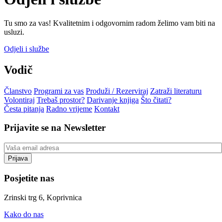
Tu smo za vas! Kvalitetnim i odgovornim radom želimo vam biti na
usluzi.
Odjeli i službe
Vodič
Članstvo
Programi za vas
Produži / Rezerviraj
Zatraži literaturu
Volontiraj
Trebaš prostor?
Darivanje knjiga
Što čitati?
Česta pitanja
Radno vrijeme
Kontakt
Prijavite se na Newsletter
Posjetite nas
Zrinski trg 6, Koprivnica
Kako do nas