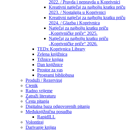
2022. / Pravda i nepravda u Koprivnici
Kreativni natječaj za najbolju kratku priču
2023. / Nostalgija u Koprivnici
Kreativni natječaj za najbolju kratku priču
2024. / Glazba i Koprivnica
Natječaj za najbolju kratku priču
„Koprivničke priče“ 2025.
Natječaj za najbolju kratku priču
„Koprivničke priče“ 2026.
TEDx Koprivnica Library
Zelena knjižnica
Tržnice knjiga
Dan knjižnice
Prostor za vas
Programi bibliobusa
Produži / Rezerviraj
Cjenik
Radno vrijeme
Zatraži literaturu
Česta pitanja
Digitalna baza odgovorenih pitanja
Međuknjižnična posudba
RapidILL
Volontiraj
Darivanje knjiga