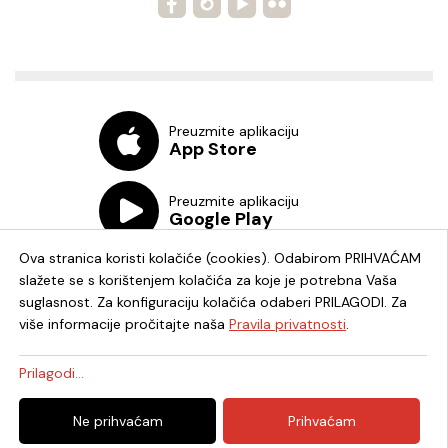
Preuzmite aplikaciju
App Store
Preuzmite aplikaciju
Google Play
Ova stranica koristi kolačiće (cookies). Odabirom PRIHVAĆAM
slažete se s korištenjem kolačića za koje je potrebna Vaša
suglasnost. Za konfiguraciju kolačića odaberi PRILAGODI. Za
više informacije pročitajte naša
Pravila privatnosti
.
Chat knjižnica
Prilagodi...
© 2026. - Knjižnica i čitaonica Fran Galović Koprivnica - OIB:
Ne prihvaćam
Prihvaćam
82278819336 -
Uredništvo
|
Pravila privatnosti