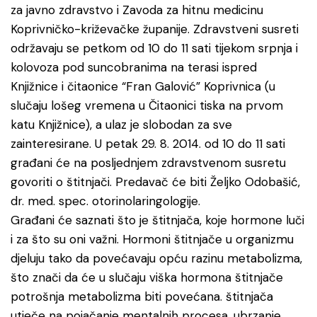
za javno zdravstvo i Zavoda za hitnu medicinu
Koprivničko-križevačke županije. Zdravstveni susreti
održavaju se petkom od 10 do 11 sati tijekom srpnja i
kolovoza pod suncobranima na terasi ispred
Knjižnice i čitaonice “Fran Galović” Koprivnica (u
slučaju lošeg vremena u Čitaonici tiska na prvom
katu Knjižnice), a ulaz je slobodan za sve
zainteresirane. U petak 29. 8. 2014. od 10 do 11 sati
građani će na posljednjem zdravstvenom susretu
govoriti o štitnjači. Predavač će biti Željko Odobašić,
dr. med. spec. otorinolaringologije.
Građani će saznati što je štitnjača, koje hormone luči
i za što su oni važni. Hormoni štitnjače u organizmu
djeluju tako da povećavaju opću razinu metabolizma,
što znači da će u slučaju viška hormona štitnjače
potrošnja metabolizma biti povećana. štitnjača
utječe na pojačanje mentalnih procesa, ubrzanje