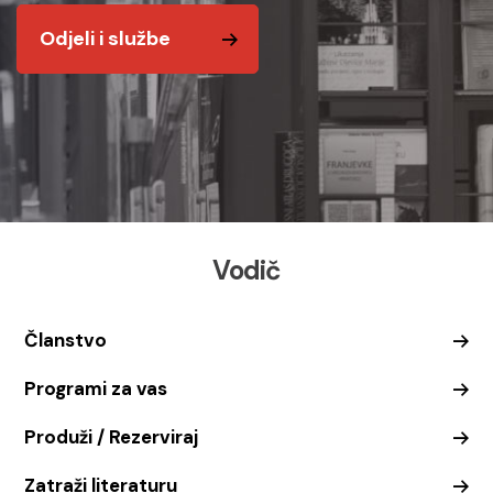
Odjeli i službe
Vodič
Članstvo
Programi za vas
Produži / Rezerviraj
Zatraži literaturu