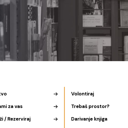
tvo
Volontiraj
ami za vas
Trebaš prostor?
i / Rezerviraj
Darivanje knjiga