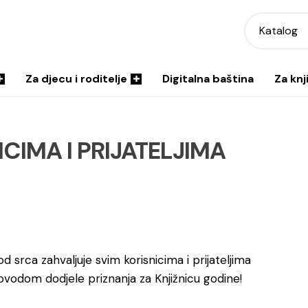
Katalog
Za djecu i roditelje
Digitalna baština
Za knj
CIMA I PRIJATELJIMA
od srca zahvaljuje svim korisnicima i prijateljima
vodom dodjele priznanja za Knjižnicu godine!