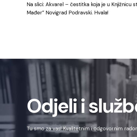
Na slici: Akvarel – čestitka koja je u Knjižnicu 
Mađer” Novigrad Podravski. Hvala!
Odjeli i služb
Tu smo za vas! Kvalitetnim i odgovornim radom