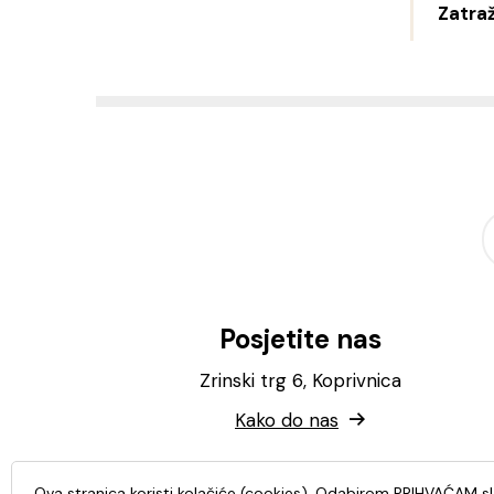
Zatraž
Posjetite nas
Zrinski trg 6, Koprivnica
Kako do nas
Ova stranica koristi kolačiće (cookies). Odabirom PRIHVAĆAM s