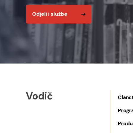
Odjeli i službe
Vodič
Člans
Progr
Produž