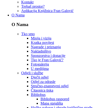
Kontakt
Trebaš prostor?
Aplikacija Knjižnica Fran Galović
O Nama
O Nama
Tko smo
Misija i vizija
Kratka povijest
Nagrade i priznanja
Nakladništvo
Sponzorstva i donacije
Tko je Fran Galović?
Fotogalerija
U medijima
Odjeli i službe
Dječji odjel
Odjel za odrasle
Stručno-znanstveni odjel
Čitaonica tiska
Bibliobus
Bibliobus raspored
Mapa stajališta
Služba nabave i obrade knjižnične građe