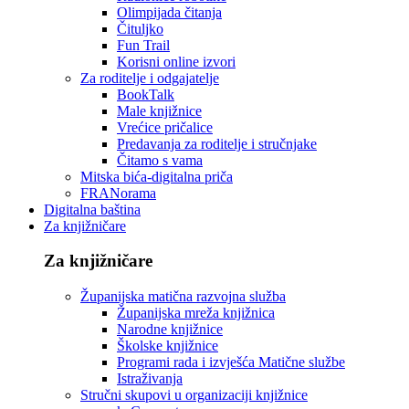
Olimpijada čitanja
Čituljko
Fun Trail
Korisni online izvori
Za roditelje i odgajatelje
BookTalk
Male knjižnice
Vrećice pričalice
Predavanja za roditelje i stručnjake
Čitamo s vama
Mitska bića-digitalna priča
FRANorama
Digitalna baština
Za knjižničare
Za knjižničare
Županijska matična razvojna služba
Županijska mreža knjižnica
Narodne knjižnice
Školske knjižnice
Programi rada i izvješća Matične službe
Istraživanja
Stručni skupovi u organizaciji knjižnice