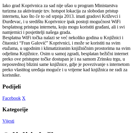
Iako grad Koprivnica za sad nije ušao u program Ministarstva
turizma za aktiviranje tzv. hotspot lokacija za slobodan pristup
internetu, kao što će to od srpnja 2013. imati gradovi Križevci i
Đurđevac, i u središtu Koprivnice ipak postoji mogućnost WiFi
besplatnog pristupa internetu, koju mogu koristiti građani, ali i svi
namjernici i posjetitelji našega grada.
Besplatna WiFi točka nalazi se već nekoliko godina u Knjižnici i
čitaonici “Fran Galović” Koprivnici, i može se koristiti na svim
etažama, u ugodnim i klimatiziranim knjižničnim prostorima na svim
odjelima Knjižnice. Osim u samoj zgradi, besplatan bežični internet
preko ove pristupne točke dostupan je i na samom Zrinsku trgu, u
neposrednoj blizini same knjižnice, gdje je povezivanje s internetom
preko vlastitog uređaja moguće i u vrijeme kad knjižnica ne radi za
korisnike.
Podijeli
Facebook
X
Kategorije
Vijesti