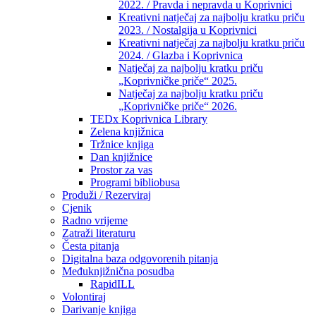
2022. / Pravda i nepravda u Koprivnici
Kreativni natječaj za najbolju kratku priču
2023. / Nostalgija u Koprivnici
Kreativni natječaj za najbolju kratku priču
2024. / Glazba i Koprivnica
Natječaj za najbolju kratku priču
„Koprivničke priče“ 2025.
Natječaj za najbolju kratku priču
„Koprivničke priče“ 2026.
TEDx Koprivnica Library
Zelena knjižnica
Tržnice knjiga
Dan knjižnice
Prostor za vas
Programi bibliobusa
Produži / Rezerviraj
Cjenik
Radno vrijeme
Zatraži literaturu
Česta pitanja
Digitalna baza odgovorenih pitanja
Međuknjižnična posudba
RapidILL
Volontiraj
Darivanje knjiga