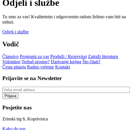
Odjeli i službe
Tu smo za vas! Kvalitetnim i odgovornim radom želimo vam biti na
usluzi.
Odjeli i službe
Vodič
Članstvo
Programi za vas
Produži / Rezerviraj
Zatraži literaturu
Volontiraj
Trebaš prostor?
Darivanje knjiga
Što čitati?
Česta pitanja
Radno vrijeme
Kontakt
Prijavite se na Newsletter
Posjetite nas
Zrinski trg 6, Koprivnica
Kako do nas