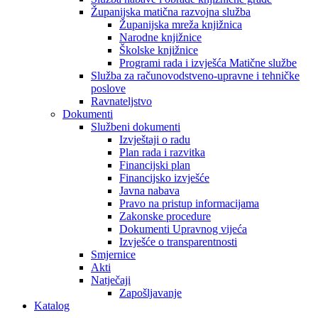
Županijska matična razvojna služba
Županijska mreža knjižnica
Narodne knjižnice
Školske knjižnice
Programi rada i izvješća Matične službe
Služba za računovodstveno-upravne i tehničke
poslove
Ravnateljstvo
Dokumenti
Službeni dokumenti
Izvještaji o radu
Plan rada i razvitka
Financijski plan
Financijsko izvješće
Javna nabava
Pravo na pristup informacijama
Zakonske procedure
Dokumenti Upravnog vijeća
Izvješće o transparentnosti
Smjernice
Akti
Natječaji
Zapošljavanje
Katalog