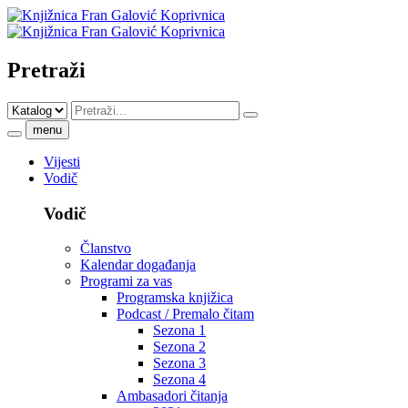
Pretraži
menu
Vijesti
Vodič
Vodič
Članstvo
Kalendar događanja
Programi za vas
Programska knjižica
Podcast / Premalo čitam
Sezona 1
Sezona 2
Sezona 3
Sezona 4
Ambasadori čitanja