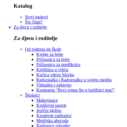
Katalog
Novi naslovi
Što čitati?
Za djecu i roditelje
Za djecu i roditelje
Od rođenja do škole
Knjige za bebe
Pričaonica za bebe
Pričaonica za predškolce
Knjižnica u vrtiću
Kućica viteza Slavka
Radoznalka i Radoznalko u svijetu medija
Virtualno i zabavno
Kampanja “Reci svima što u knjižnici ima!”
Školarci
Makerspace
Književni susreti
Jezični globus
Kreativne radionice
Medijska abeceda
Radionice robotike