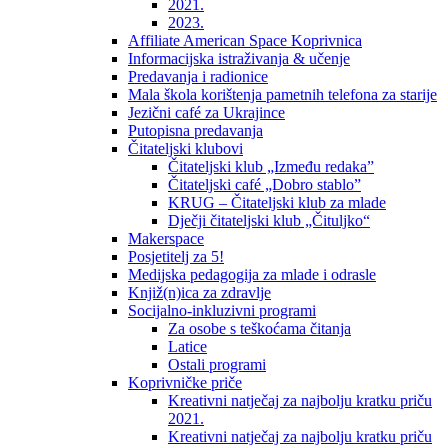
2021.
2023.
Affiliate American Space Koprivnica
Informacijska istraživanja & učenje
Predavanja i radionice
Mala škola korištenja pametnih telefona za starije
Jezični café za Ukrajince
Putopisna predavanja
Čitateljski klubovi
Čitateljski klub „Između redaka”
Čitateljski café „Dobro stablo”
KRUG – Čitateljski klub za mlade
Dječji čitateljski klub „Čituljko“
Makerspace
Posjetitelj za 5!
Medijska pedagogija za mlade i odrasle
Knjiž(n)ica za zdravlje
Socijalno-inkluzivni programi
Za osobe s teškoćama čitanja
Latice
Ostali programi
Koprivničke priče
Kreativni natječaj za najbolju kratku priču
2021.
Kreativni natječaj za najbolju kratku priču