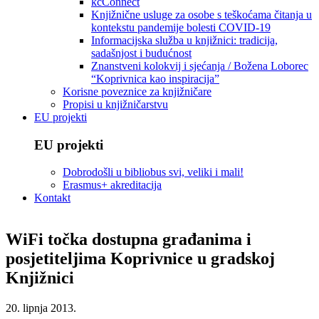
kcConnect
Knjižnične usluge za osobe s teškoćama čitanja u
kontekstu pandemije bolesti COVID-19
Informacijska služba u knjižnici: tradicija,
sadašnjost i budućnost
Znanstveni kolokvij i sjećanja / Božena Loborec
“Koprivnica kao inspiracija”
Korisne poveznice za knjižničare
Propisi u knjižničarstvu
EU projekti
EU projekti
Dobrodošli u bibliobus svi, veliki i mali!
Erasmus+ akreditacija
Kontakt
WiFi točka dostupna građanima i
posjetiteljima Koprivnice u gradskoj
Knjižnici
20. lipnja 2013.