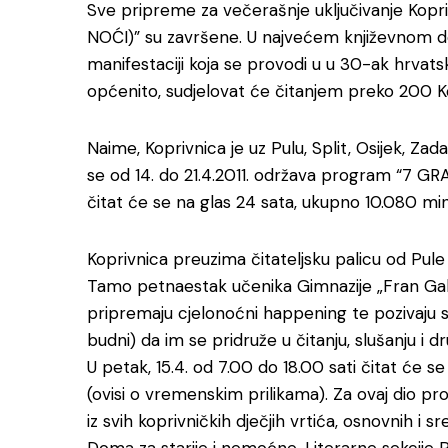
Sve pripreme za večerašnje uključivanje Kop
NOĆI)” su završene. U najvećem književnom d
manifestaciji koja se provodi u u 30-ak hrvatsk
općenito, sudjelovat će čitanjem preko 200 K
Naime, Koprivnica je uz Pulu, Split, Osijek, Za
se od 14. do 21.4.2011. održava program “7 G
čitat će se na glas 24 sata, ukupno 10.080 min
Koprivnica preuzima čitateljsku palicu od Pule
Tamo petnaestak učenika Gimnazije „Fran Galo
pripremaju cjelonoćni happening te pozivaju s
budni) da im se pridruže u čitanju, slušanju i dr
U petak, 15.4. od 7.00 do 18.00 sati čitat će se i
(ovisi o vremenskim prilikama). Za ovaj dio prog
iz svih koprivničkih dječjih vrtića, osnovnih i 