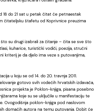
dravka, knjižničara i ostalih građana.
 od 18 do 21 sat u petak čitat će petnaestak
om čitateljsku štafetu od Koprivnice preuzima
e što su drugi izabrali za čitanje – čita se sve što
lasi, kuharice, turistički vodiči, poezija, stručni
ni kriterij je da djelo ima veze s putovanjima,
cija u koju se od 14. do 20. travnja 2011.
udjelovanje gotovo svih vodećih hrvatskih izdavača,
snica projekta je Poklon-knjiga, pisana posebno
jižarama koje su se uključile u manifestaciju te
jige. Ovogodišnja poklon-knjiga pod naslovom
glednih domaćih autora na temu putovanja. Dobit će