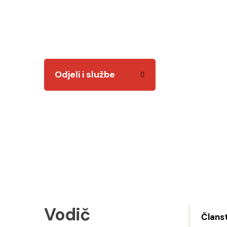
Tu smo za vas! Kvalitetnim i odgovornim radom
Odjeli i službe
Vodič
Člans