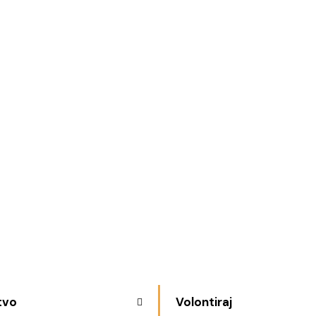
 želimo vam biti na usluzi.
tvo
Volontiraj