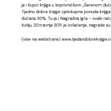
je i kupci knjiga u koprivničkom „Šarenom du
Tjednu dobre knjige cjelokupna ponuda knjiga s
dućana 30%. Tu je i Nagradna igra – svaki rač
kutiju, 20.travnja 2011. je izvlačenje, nagrade
(više na webstranici www.tjedandobreknjige.
Odjeli i služb