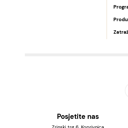
Progr
Produž
Zatraž
Posjetite nas
Zrinski trg 6, Koprivnica