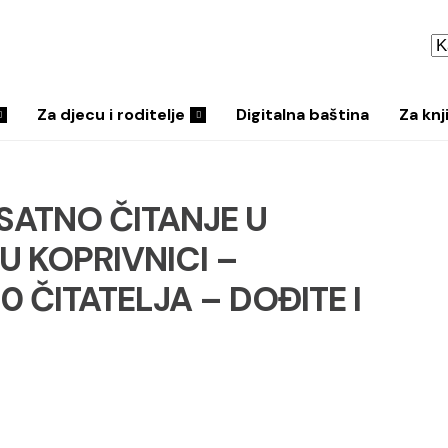
Za djecu i roditelje
Digitalna baština
Za knj
SATNO ČITANJE U
U KOPRIVNICI –
0 ČITATELJA – DOĐITE I