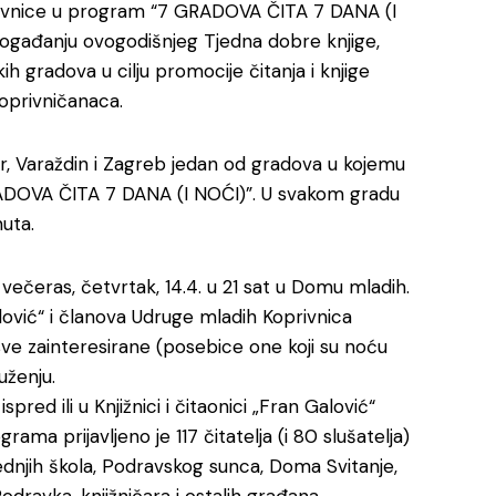
rivnice u program “7 GRADOVA ČITA 7 DANA (I
ogađanju ovogodišnjeg Tjedna dobre knjige,
ih gradova u cilju promocije čitanja i knjige
oprivničanaca.
dar, Varaždin i Zagreb jedan od gradova u kojemu
RADOVA ČITA 7 DANA (I NOĆI)”. U svakom gradu
uta.
 večeras, četvrtak, 14.4. u 21 sat u Domu mladih.
vić“ i članova Udruge mladih Koprivnica
ve zainteresirane (posebice one koji su noću
uženju.
spred ili u Knjižnici i čitaonici „Fran Galović“
rama prijavljeno je 117 čitatelja (i 80 slušatelja)
srednjih škola, Podravskog sunca, Doma Svitanje,