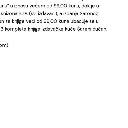
ćanu“ u iznosu većem od 99,00 kuna, dok je u
nižena 10% (svi izdavači), a izdanja Šarenog
un za knjige veći od 99,00 kuna ubacuje se u
 su 3 kompleta knjiga izdavačke kuće Šareni dućan.
com)
e