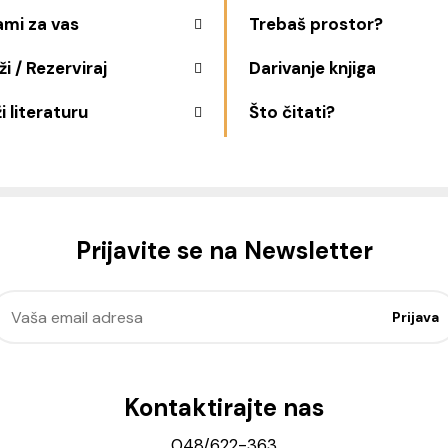
ami za vas
Trebaš prostor?
i / Rezerviraj
Darivanje knjiga
i literaturu
Što čitati?
Prijavite se na Newsletter
Kontaktirajte nas
048/622-363