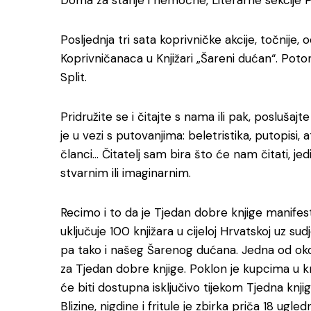
Doma za starije i nemoćne, Literarne sekcije Po
Posljednja tri sata koprivničke akcije, točnije,
Koprivničanaca u Knjižari „Šareni dućan“. Pot
Split.
Pridružite se i čitajte s nama ili pak, poslušajt
je u vezi s putovanjima: beletristika, putopisi, at
članci… Čitatelj sam bira što će nam čitati, jedi
stvarnim ili imaginarnim.
Recimo i to da je Tjedan dobre knjige manifesta
uključuje 100 knjižara u cijeloj Hrvatskoj uz s
pa tako i našeg Šarenog dućana. Jedna od oko
za Tjedan dobre knjige. Poklon je kupcima u kn
će biti dostupna isključivo tijekom Tjedna kn
Blizine, nigdine i fritule je zbirka priča 18 u