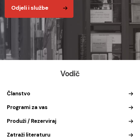
Odjeli i službe
Vodič
Članstvo
Programi za vas
Produži / Rezerviraj
Zatraži literaturu