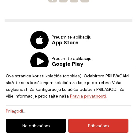
Preuzmite aplikaciju
App Store
Preuzmite aplikaciju
Google Play
Ova stranica koristi kolačiće (cookies). Odabirom PRIHVAĆAM
slažete se s korištenjem kolačića za koje je potrebna Vaša
suglasnost. Za konfiguraciju kolačića odaberi PRILAGODI. Za
više informacije pročitajte naša
Pravila privatnosti
.
Chat knjižnica
Prilagodi...
© 2026. - Knjižnica i čitaonica Fran Galović Koprivnica - OIB:
Ne prihvaćam
Prihvaćam
82278819336 -
Uredništvo
|
Pravila privatnosti