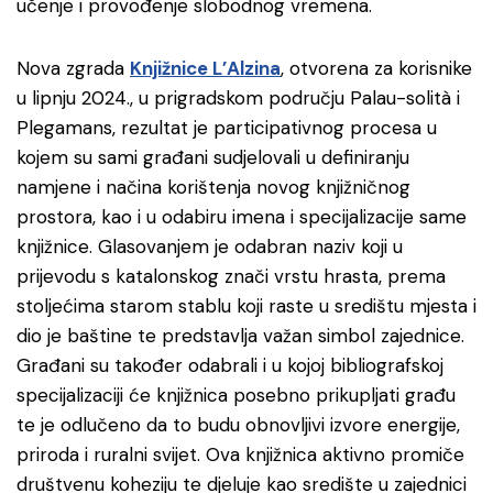
učenje i provođenje slobodnog vremena.
Nova zgrada
Knjižnice L’Alzina
, otvorena za korisnike
u lipnju 2024., u prigradskom području Palau-solità i
Plegamans, rezultat je participativnog procesa u
kojem su sami građani sudjelovali u definiranju
namjene i načina korištenja novog knjižničnog
prostora, kao i u odabiru imena i specijalizacije same
knjižnice. Glasovanjem je odabran naziv koji u
prijevodu s katalonskog znači vrstu hrasta, prema
stoljećima starom stablu koji raste u središtu mjesta i
dio je baštine te predstavlja važan simbol zajednice.
Građani su također odabrali i u kojoj bibliografskoj
specijalizaciji će knjižnica posebno prikupljati građu
te je odlučeno da to budu obnovljivi izvore energije,
priroda i ruralni svijet. Ova knjižnica aktivno promiče
društvenu koheziju te djeluje kao središte u zajednici