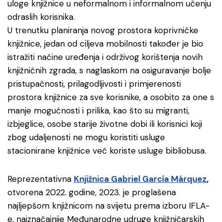
uloge knjižnice u neformalnom i informalnom učenju
odraslih korisnika.
U trenutku planiranja novog prostora koprivničke
knjižnice, jedan od ciljeva mobilnosti također je bio
istražiti načine uređenja i održivog korištenja novih
knjižničnih zgrada, s naglaskom na osiguravanje bolje
pristupačnosti, prilagodljivosti i primjerenosti
prostora knjižnice za sve korisnike, a osobito za one s
manje mogućnosti i prilika, kao što su migranti,
izbjeglice, osobe starije životne dobi ili korisnici koji
zbog udaljenosti ne mogu koristiti usluge
stacionirane knjižnice već koriste usluge bibliobusa.
Reprezentativna
Knjižnica Gabriel García Márquez
,
otvorena 2022. godine, 2023. je proglašena
najljepšom knjižnicom na svijetu prema izboru IFLA-
e, najznačajnije Međunarodne udruge knjižničarskih