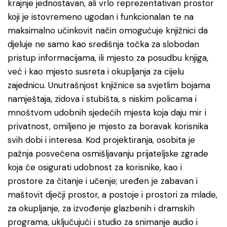
krajnje jednostavan, ali vrlo reprezentativan prostor
koji je istovremeno ugodan i funkcionalan te na
maksimalno učinkovit način omogućuje knjižnici da
djeluje ne samo kao središnja točka za slobodan
pristup informacijama, ili mjesto za posudbu knjiga,
već i kao mjesto susreta i okupljanja za cijelu
zajednicu. Unutrašnjost knjižnice sa svjetlim bojama
namještaja, zidova i stubišta, s niskim policama i
mnoštvom udobnih sjedećih mjesta koja daju mir i
privatnost, omiljeno je mjesto za boravak korisnika
svih dobi i interesa. Kod projektiranja, osobita je
pažnja posvećena osmišljavanju prijateljske zgrade
koja će osigurati udobnost za korisnike, kao i
prostore za čitanje i učenje; uređen je zabavan i
maštovit dječji prostor, a postoje i prostori za mlade,
za okupljanje, za izvođenje glazbenih i dramskih
programa, uključujući i studio za snimanje audio i