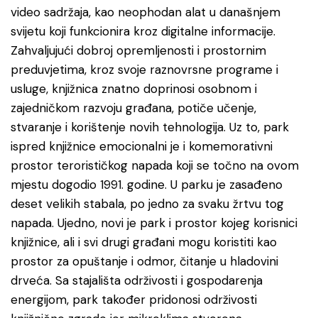
video sadržaja, kao neophodan alat u današnjem
svijetu koji funkcionira kroz digitalne informacije.
Zahvaljujući dobroj opremljenosti i prostornim
preduvjetima, kroz svoje raznovrsne programe i
usluge, knjižnica znatno doprinosi osobnom i
zajedničkom razvoju građana, potiče učenje,
stvaranje i korištenje novih tehnologija. Uz to, park
ispred knjižnice emocionalni je i komemorativni
prostor terorističkog napada koji se točno na ovom
mjestu dogodio 1991. godine. U parku je zasađeno
deset velikih stabala, po jedno za svaku žrtvu tog
napada. Ujedno, novi je park i prostor kojeg korisnici
knjižnice, ali i svi drugi građani mogu koristiti kao
prostor za opuštanje i odmor, čitanje u hladovini
drveća. Sa stajališta održivosti i gospodarenja
energijom, park također pridonosi održivosti