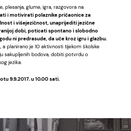
je, plesanja, glume, igra, razgovora na
ti i motivirati polaznike pričaonice za
lnost i višejezičnost, unaprijediti jezične
 ranijoj dobi, poticati spontano i slobodno
godu ni predrasude, da uče kroz igru i glazbu.
 a planirano je 10 aktivnosti tijekom školske
ju sakupljenih bodova, dobiti potvrdu o
og jezika.
otu 9.9.2017. u 10.00 sati.