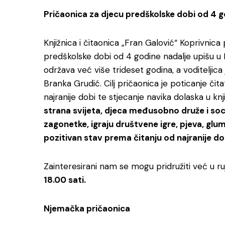
Pričaonica za djecu predškolske dobi od 4 g
Knjižnica i čitaonica „Fran Galović“ Koprivnica
predškolske dobi od 4 godine nadalje upišu u Pr
održava već više trideset godina, a voditeljic
Branka Grudić. Cilj pričaonica je poticanje čitat
najranije dobi te stjecanje navika dolaska u knj
strana svijeta, djeca međusobno druže i socij
zagonetke, igraju društvene igre, pjeva, glumi
pozitivan stav prema čitanju od najranije do
Zainteresirani nam se mogu pridružiti već u ru
18.00 sati.
Njemačka pričaonica