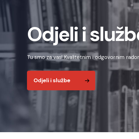
Odjeli i služb
Tu smo za vas! Kvalitetnim i odgovornim radom
Odjeli i službe