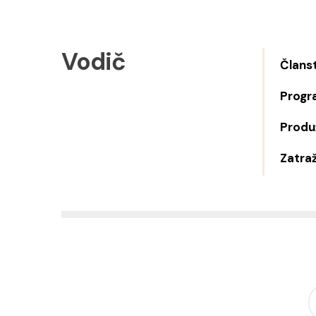
Vodič
Člans
Progr
Produž
Zatraž