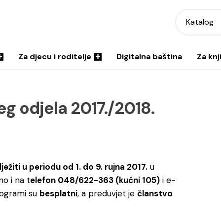
Katalog
Za djecu i roditelje
Digitalna baština
Za knj
g odjela 2017./2018.
ježiti u periodu od 1. do 9. rujna 2017.
u
o i na t
elefon 048/622-363 (kućni 105)
i e-
ogrami su
besplatni
, a preduvjet je
članstvo