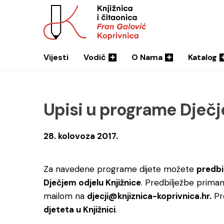
Vijesti
Vodič
O Nama
Katalog
Upisi u programe Dječje
28. kolovoza 2017.
Za navedene programe dijete možete
predbil
Dječjem odjelu Knjižnice
. Predbilježbe primam
mailom na
djecji@knjiznica-koprivnica.hr.
Pr
djeteta u Knjižnici
.