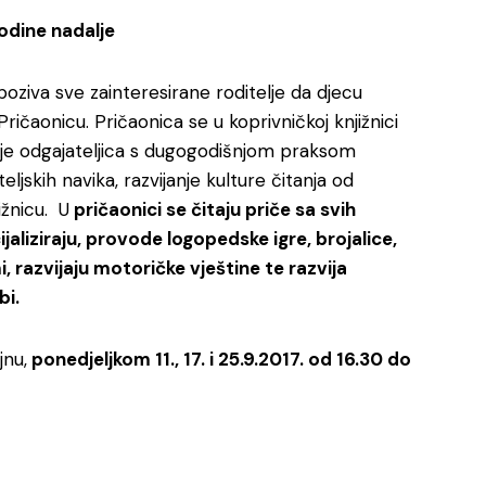
odine nadalje
 poziva sve zainteresirane roditelje da djecu
ičaonicu. Pričaonica se u koprivničkoj knjižnici
a je odgajateljica s dugogodišnjom praksom
eljskih navika, razvijanje kulture čitanja od
ižnicu. U
pričaonici se čitaju priče sa svih
aliziraju, provode logopedske igre, brojalice,
, razvijaju motoričke vještine te razvija
bi.
jnu,
ponedjeljkom 11., 17. i 25.9.2017. od 16.30 do