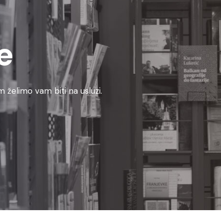
e
 želimo vam biti na usluzi.