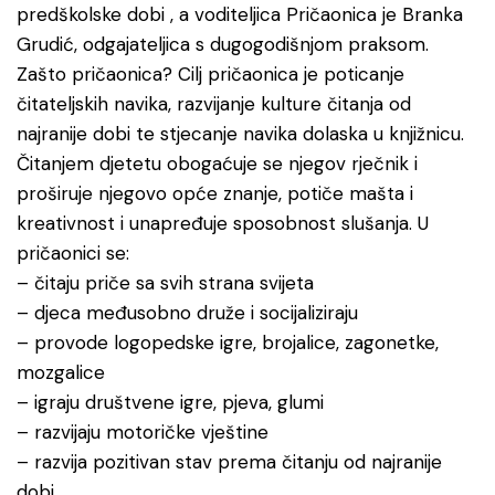
predškolske dobi , a voditeljica Pričaonica je Branka
Grudić, odgajateljica s dugogodišnjom praksom.
Zašto pričaonica? Cilj pričaonica je poticanje
čitateljskih navika, razvijanje kulture čitanja od
najranije dobi te stjecanje navika dolaska u knjižnicu.
Čitanjem djetetu obogaćuje se njegov rječnik i
proširuje njegovo opće znanje, potiče mašta i
kreativnost i unapređuje sposobnost slušanja. U
pričaonici se:
– čitaju priče sa svih strana svijeta
– djeca međusobno druže i socijaliziraju
– provode logopedske igre, brojalice, zagonetke,
mozgalice
– igraju društvene igre, pjeva, glumi
– razvijaju motoričke vještine
– razvija pozitivan stav prema čitanju od najranije
dobi