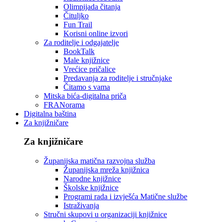
Olimpijada čitanja
Čituljko
Fun Trail
Korisni online izvori
Za roditelje i odgajatelje
BookTalk
Male knjižnice
Vrećice pričalice
Predavanja za roditelje i stručnjake
Čitamo s vama
Mitska bića-digitalna priča
FRANorama
Digitalna baština
Za knjižničare
Za knjižničare
Županijska matična razvojna služba
Županijska mreža knjižnica
Narodne knjižnice
Školske knjižnice
Programi rada i izvješća Matične službe
Istraživanja
Stručni skupovi u organizaciji knjižnice