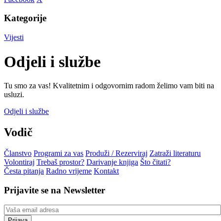
Kategorije
Vijesti
Odjeli i službe
Tu smo za vas! Kvalitetnim i odgovornim radom želimo vam biti na
usluzi.
Odjeli i službe
Vodič
Članstvo
Programi za vas
Produži / Rezerviraj
Zatraži literaturu
Volontiraj
Trebaš prostor?
Darivanje knjiga
Što čitati?
Česta pitanja
Radno vrijeme
Kontakt
Prijavite se na Newsletter