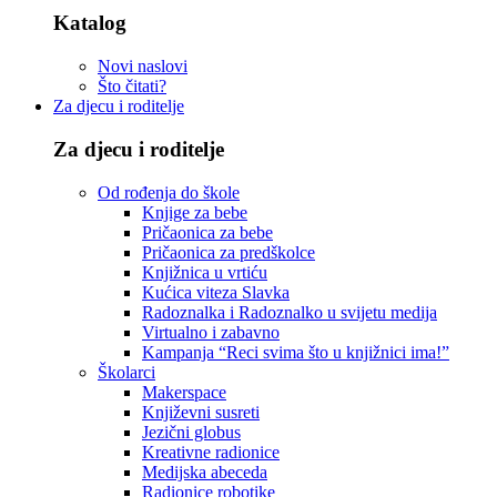
Katalog
Novi naslovi
Što čitati?
Za djecu i roditelje
Za djecu i roditelje
Od rođenja do škole
Knjige za bebe
Pričaonica za bebe
Pričaonica za predškolce
Knjižnica u vrtiću
Kućica viteza Slavka
Radoznalka i Radoznalko u svijetu medija
Virtualno i zabavno
Kampanja “Reci svima što u knjižnici ima!”
Školarci
Makerspace
Književni susreti
Jezični globus
Kreativne radionice
Medijska abeceda
Radionice robotike