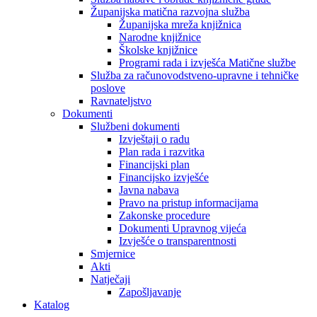
Županijska matična razvojna služba
Županijska mreža knjižnica
Narodne knjižnice
Školske knjižnice
Programi rada i izvješća Matične službe
Služba za računovodstveno-upravne i tehničke
poslove
Ravnateljstvo
Dokumenti
Službeni dokumenti
Izvještaji o radu
Plan rada i razvitka
Financijski plan
Financijsko izvješće
Javna nabava
Pravo na pristup informacijama
Zakonske procedure
Dokumenti Upravnog vijeća
Izvješće o transparentnosti
Smjernice
Akti
Natječaji
Zapošljavanje
Katalog