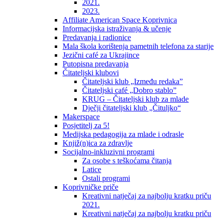
2021.
2023.
Affiliate American Space Koprivnica
Informacijska istraživanja & učenje
Predavanja i radionice
Mala škola korištenja pametnih telefona za starije
Jezični café za Ukrajince
Putopisna predavanja
Čitateljski klubovi
Čitateljski klub „Između redaka”
Čitateljski café „Dobro stablo”
KRUG – Čitateljski klub za mlade
Dječji čitateljski klub „Čituljko“
Makerspace
Posjetitelj za 5!
Medijska pedagogija za mlade i odrasle
Knjiž(n)ica za zdravlje
Socijalno-inkluzivni programi
Za osobe s teškoćama čitanja
Latice
Ostali programi
Koprivničke priče
Kreativni natječaj za najbolju kratku priču
2021.
Kreativni natječaj za najbolju kratku priču