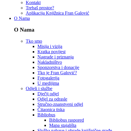
Kontakt
Trebaš prostor?
Aplikacija Knjižnica Fran Galović
O Nama
O Nama
Tko smo
Misija i vizija
Kratka povijest
Nagrade i priznanja
Nakladništvo
Sponzorstva i donacije
Tko je Fran Galović?
Fotogalerija
U medijima
Odjeli i službe
Dječji odjel
Odjel za odrasle
Stručno-znanstveni odjel
Čitaonica tiska
Bibliobus
Bibliobus raspored
Mapa stajališta
Služba nabave i obrade knjižnične građe