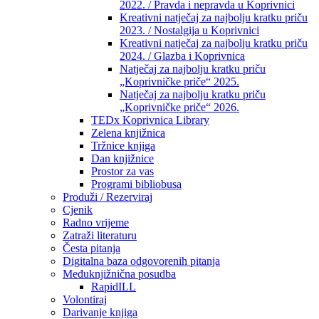
2022. / Pravda i nepravda u Koprivnici
Kreativni natječaj za najbolju kratku priču
2023. / Nostalgija u Koprivnici
Kreativni natječaj za najbolju kratku priču
2024. / Glazba i Koprivnica
Natječaj za najbolju kratku priču
„Koprivničke priče“ 2025.
Natječaj za najbolju kratku priču
„Koprivničke priče“ 2026.
TEDx Koprivnica Library
Zelena knjižnica
Tržnice knjiga
Dan knjižnice
Prostor za vas
Programi bibliobusa
Produži / Rezerviraj
Cjenik
Radno vrijeme
Zatraži literaturu
Česta pitanja
Digitalna baza odgovorenih pitanja
Međuknjižnična posudba
RapidILL
Volontiraj
Darivanje knjiga