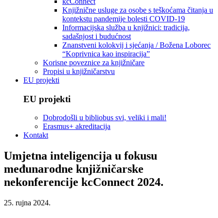
kcConnect
Knjižnične usluge za osobe s teškoćama čitanja u
kontekstu pandemije bolesti COVID-19
Informacijska služba u knjižnici: tradicija,
sadašnjost i budućnost
Znanstveni kolokvij i sjećanja / Božena Loborec
“Koprivnica kao inspiracija”
Korisne poveznice za knjižničare
Propisi u knjižničarstvu
EU projekti
EU projekti
Dobrodošli u bibliobus svi, veliki i mali!
Erasmus+ akreditacija
Kontakt
Umjetna inteligencija u fokusu
međunarodne knjižničarske
nekonferencije kcConnect 2024.
25. rujna 2024.