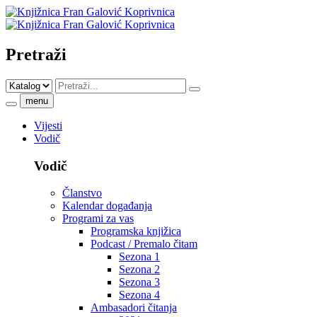
Pretraži
menu
Vijesti
Vodič
Vodič
Članstvo
Kalendar događanja
Programi za vas
Programska knjižica
Podcast / Premalo čitam
Sezona 1
Sezona 2
Sezona 3
Sezona 4
Ambasadori čitanja