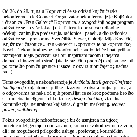
Od 26. do 28. rujna u Koprivnici će se održati knjižničarska
nekonferencija kcConnect. Organizator nekonferencije je Knjižnica
i čitaonica „Fran Galović“ Koprivnica, a ovogodišnji bogat program
održat će se na više lokacija. U Enteru Koprivnica sudionike
očekuju zanimljiva predavanja, radionice i paneli, a dio radionica
održat će se u prostorima Sveučilišta Sjever, Galerije Mijo Kovačić,
Knjižnice i čitaonice „Fran Galović“ Koprivnica te na koprivničkoj
Bašći. Tijekom trodnevne nekonferencije sudionici će imati priliku
razmijeniti ideje, povezati se i biti inspirirani radom i idejama
domaćih i inozemnih stručnjaka iz različitih područja koji su poznati
po tome što pomiču granice i izlaze iz okvira (uobičajenog načina
rada).
Tema ovogodišnje nekonferencije je
Artificial Intelligence/Umjetna
inteligencija
koja donosi prilike i izazove te otvara brojna pitanja, a
o odgovorima na neka od njih promišljat će se kroz podteme kao što
su: umjetna inteligencija i knjižnice,
design thinking
, vizualna
komunikacija, neutralnost knjižnica, digitalni marketing,
women
power
,
well-being
.
Fokus ovogodišnje nekonferencije bit će usmjeren na utjecaj
umjetne inteligencije u obrazovanju, kulturi i svakodnevnom životu,
ali i na mogućnosti prilagodbe usluga i poslovanja korisničkim
potrebama i potrebama knjižničara. Program će okupiti stručnjake