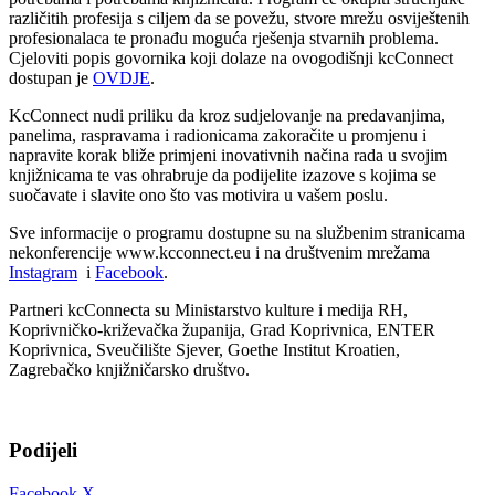
različitih profesija s ciljem da se povežu, stvore mrežu osviještenih
profesionalaca te pronađu moguća rješenja stvarnih problema.
Cjeloviti popis govornika koji dolaze na ovogodišnji kcConnect
dostupan je
OVDJE
.
KcConnect nudi priliku da kroz sudjelovanje na predavanjima,
panelima, raspravama i radionicama zakoračite u promjenu i
napravite korak bliže primjeni inovativnih načina rada u svojim
knjižnicama te vas ohrabruje da podijelite izazove s kojima se
suočavate i slavite ono što vas motivira u vašem poslu.
Sve informacije o programu dostupne su na službenim stranicama
nekonferencije www.kcconnect.eu i na društvenim mrežama
Instagram
i
Facebook
.
Partneri kcConnecta su Ministarstvo kulture i medija RH,
Koprivničko-križevačka županija, Grad Koprivnica, ENTER
Koprivnica, Sveučilište Sjever, Goethe Institut Kroatien,
Zagrebačko knjižničarsko društvo.
Podijeli
Facebook
X