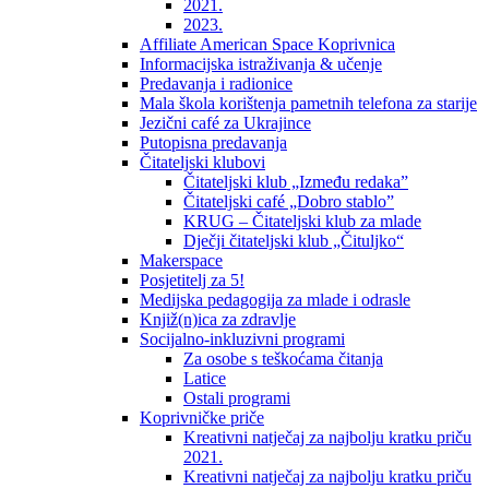
2021.
2023.
Affiliate American Space Koprivnica
Informacijska istraživanja & učenje
Predavanja i radionice
Mala škola korištenja pametnih telefona za starije
Jezični café za Ukrajince
Putopisna predavanja
Čitateljski klubovi
Čitateljski klub „Između redaka”
Čitateljski café „Dobro stablo”
KRUG – Čitateljski klub za mlade
Dječji čitateljski klub „Čituljko“
Makerspace
Posjetitelj za 5!
Medijska pedagogija za mlade i odrasle
Knjiž(n)ica za zdravlje
Socijalno-inkluzivni programi
Za osobe s teškoćama čitanja
Latice
Ostali programi
Koprivničke priče
Kreativni natječaj za najbolju kratku priču
2021.
Kreativni natječaj za najbolju kratku priču