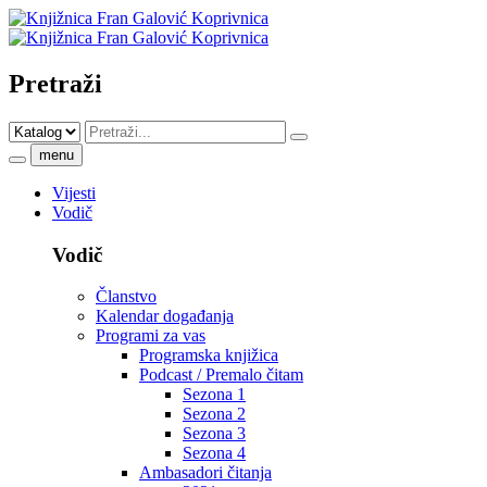
Pretraži
menu
Vijesti
Vodič
Vodič
Članstvo
Kalendar događanja
Programi za vas
Programska knjižica
Podcast / Premalo čitam
Sezona 1
Sezona 2
Sezona 3
Sezona 4
Ambasadori čitanja