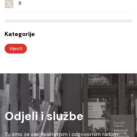
X
Kategorije
Vijesti
Odjeli i službe
Tu smo za vas! Kvalitetnim i odgovornim radom