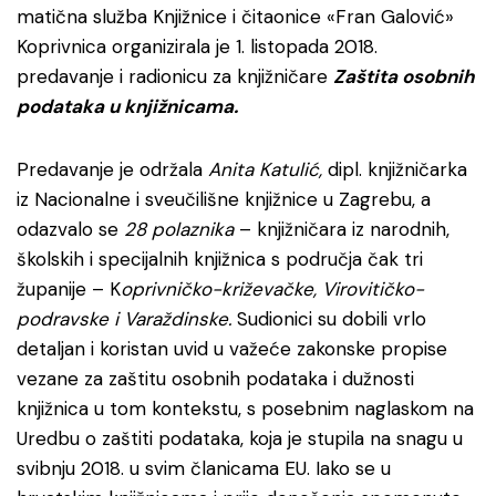
matična služba Knjižnice i čitaonice «Fran Galović»
Koprivnica organizirala je 1. listopada 2018.
predavanje i radionicu za knjižničare
Zaštita osobnih
podataka u knjižnicama.
Predavanje je održala
Anita Katulić,
dipl. knjižničarka
iz Nacionalne i sveučilišne knjižnice u Zagrebu, a
odazvalo se
28 polaznika
– knjižničara iz narodnih,
školskih i specijalnih knjižnica s područja čak tri
županije – K
oprivničko-križevačke, Virovitičko-
podravske i Varaždinske.
Sudionici su dobili vrlo
detaljan i koristan uvid u važeće zakonske propise
vezane za zaštitu osobnih podataka i dužnosti
knjižnica u tom kontekstu, s posebnim naglaskom na
Uredbu o zaštiti podataka, koja je stupila na snagu u
svibnju 2018. u svim članicama EU. Iako se u