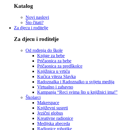
Katalog
Novi naslovi
Što čitati?
Za djecu i roditelje
Za djecu i roditelje
Od rođenja do škole
Knjige za bebe
Pričaonica za bebe
Pričaonica za predškolce
Knjižnica u vrtiću
Kućica viteza Slavka
Radoznalka i Radoznalko u svijetu medija
Virtualno i zabavno
Kampanja “Reci svima što u knjižnici ima!”
Školarci
Makerspace
Književni susreti
Jezični globus
Kreativne radionice
Medijska abeceda
Radionice robotike