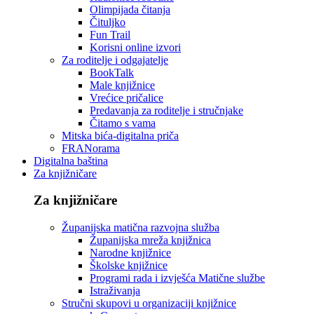
Olimpijada čitanja
Čituljko
Fun Trail
Korisni online izvori
Za roditelje i odgajatelje
BookTalk
Male knjižnice
Vrećice pričalice
Predavanja za roditelje i stručnjake
Čitamo s vama
Mitska bića-digitalna priča
FRANorama
Digitalna baština
Za knjižničare
Za knjižničare
Županijska matična razvojna služba
Županijska mreža knjižnica
Narodne knjižnice
Školske knjižnice
Programi rada i izvješća Matične službe
Istraživanja
Stručni skupovi u organizaciji knjižnice