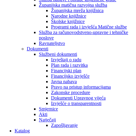
Županijska matična razvojna služba
Županijska mreža knjižnica
Narodne knjižnice
Školske knjižnice
Programi rada i izvješća Matične službe
Služba za računovodstveno-upravne i tehničke
poslove
Ravnateljstvo
Dokumenti
Službeni dokumenti
Izvještaji o radu
Plan rada i razvitka
Financijski plan
Financijsko izvješće
Javna nabava
Pravo na pristup informacijama
Zakonske procedure
Dokumenti Upravnog vijeća
Izvješće o transparentnosti
Smjernice
Akti
Natječaji
Zapošljavanje
Katalog