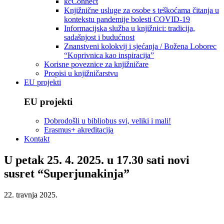
kcConnect
Knjižnične usluge za osobe s teškoćama čitanja u
kontekstu pandemije bolesti COVID-19
Informacijska služba u knjižnici: tradicija,
sadašnjost i budućnost
Znanstveni kolokvij i sjećanja / Božena Loborec
“Koprivnica kao inspiracija”
Korisne poveznice za knjižničare
Propisi u knjižničarstvu
EU projekti
EU projekti
Dobrodošli u bibliobus svi, veliki i mali!
Erasmus+ akreditacija
Kontakt
U petak 25. 4. 2025. u 17.30 sati novi
susret “Superjunakinja”
22. travnja 2025.