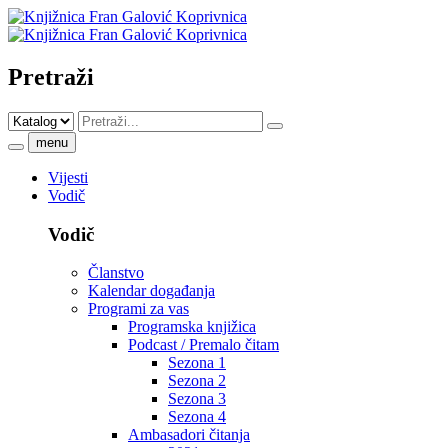
Pretraži
menu
Vijesti
Vodič
Vodič
Članstvo
Kalendar događanja
Programi za vas
Programska knjižica
Podcast / Premalo čitam
Sezona 1
Sezona 2
Sezona 3
Sezona 4
Ambasadori čitanja