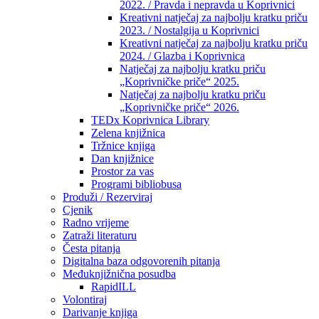
2022. / Pravda i nepravda u Koprivnici
Kreativni natječaj za najbolju kratku priču
2023. / Nostalgija u Koprivnici
Kreativni natječaj za najbolju kratku priču
2024. / Glazba i Koprivnica
Natječaj za najbolju kratku priču
„Koprivničke priče“ 2025.
Natječaj za najbolju kratku priču
„Koprivničke priče“ 2026.
TEDx Koprivnica Library
Zelena knjižnica
Tržnice knjiga
Dan knjižnice
Prostor za vas
Programi bibliobusa
Produži / Rezerviraj
Cjenik
Radno vrijeme
Zatraži literaturu
Česta pitanja
Digitalna baza odgovorenih pitanja
Međuknjižnična posudba
RapidILL
Volontiraj
Darivanje knjiga