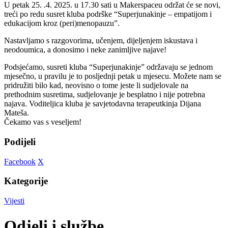
U petak 25. .4. 2025. u 17.30 sati u Makerspaceu održat će se novi,
treći po redu susret kluba podrške “Superjunakinje – empatijom i
edukacijom kroz (peri)menopauzu”.
Nastavljamo s razgovorima, učenjem, dijeljenjem iskustava i
neodoumica, a donosimo i neke zanimljive najave!
Podsjećamo, susreti kluba “Superjunakinje” održavaju se jednom
mjesečno, u pravilu je to posljednji petak u mjesecu. Možete nam se
pridružiti bilo kad, neovisno o tome jeste li sudjelovale na
prethodnim susretima, sudjelovanje je besplatno i nije potrebna
najava. Voditeljica kluba je savjetodavna terapeutkinja Dijana
Mateša.
Čekamo vas s veseljem!
Podijeli
Facebook
X
Kategorije
Vijesti
Odjeli i službe