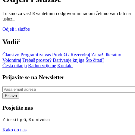
Tu smo za vas! Kvalitetnim i odgovornim radom želimo vam biti na
usluzi.
Odjeli i službe
Vodič
Članstvo
Programi za vas
Produži / Rezerviraj
Zatraži literaturu
Volontiraj
Trebaš prostor?
Darivanje knjiga
Što čitati?
Česta pitanja
Radno vrijeme
Kontakt
Prijavite se na Newsletter
Posjetite nas
Zrinski trg 6, Koprivnica
Kako do nas