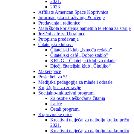
2021.
2023.
Affiliate American Space Koprivnica
Informacijska istraživanja & učenje
Predavanja i radionice
Mala škola korištenja pametnih telefona za starije
Jezični café za Ukrajince
Putopisna predavanja
Čitateljski klubovi
Čitateljski klub „Između redaka”
Čitateljski café „Dobro stablo”
KRUG – Čitateljski klub za mlade
Dječji čitateljski klub „Čituljko“
Makerspace
Posjetitelj za 5!
Medijska pedagogija za mlade i odrasle
Knjiž(n)ica za zdravlje
Socijalno-inkluzivni programi
Za osobe s teškoćama čitanja
Latice
Ostali programi
Koprivničke priče
Kreativni natječaj za najbolju kratku priču
2021.
Kreativni natječaj za najbolju kratku priču