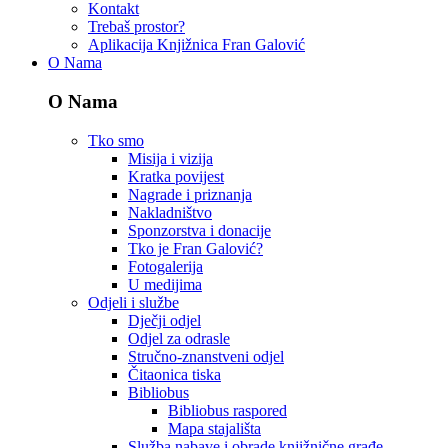
Kontakt
Trebaš prostor?
Aplikacija Knjižnica Fran Galović
O Nama
O Nama
Tko smo
Misija i vizija
Kratka povijest
Nagrade i priznanja
Nakladništvo
Sponzorstva i donacije
Tko je Fran Galović?
Fotogalerija
U medijima
Odjeli i službe
Dječji odjel
Odjel za odrasle
Stručno-znanstveni odjel
Čitaonica tiska
Bibliobus
Bibliobus raspored
Mapa stajališta
Služba nabave i obrade knjižnične građe