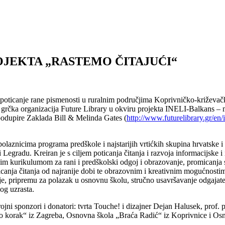
OJEKTA „RASTEMO ČITAJUĆI“
i: poticanje rane pismenosti u ruralnim područjima Koprivničko-križevač
ila grčka organizacija Future Library u okviru projekta INELI-Balkans 
podupire Zaklada Bill & Melinda Gates (
http://www.futurelibrary.gr/en/
polaznicima programa predškole i najstarijih vrtićkih skupina hrvatske i
Legradu. Kreiran je s ciljem poticanja čitanja i razvoja informacijske 
 kurikulumom za rani i predškolski odgoj i obrazovanje, promicanja svije
oticanja čitanja od najranije dobi te obrazovnim i kreativnim mogućnost
nje, pripremu za polazak u osnovnu školu, stručno usavršavanje odgajatelj
kog uzrasta.
rojni sponzori i donatori: tvrta Touche! i dizajner Dejan Halusek, prof
 korak“ iz Zagreba, Osnovna škola „Braća Radić“ iz Koprivnice i Os