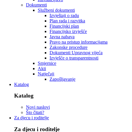
Dokumenti
Službeni dokumenti
Izvještaji o radu
Plan rada i razvitka
Financijski plan
Financijsko izvješće
Javna nabava
Pravo na pristup informacijama
Zakonske procedure
Dokumenti Upravnog vijeća
Izvješće o transparentnosti
Smjernice
Akti
Natječaji
Zapošljavanje
Katalog
Katalog
Novi naslovi
Što čitati?
Za djecu i roditelje
Za djecu i roditelje