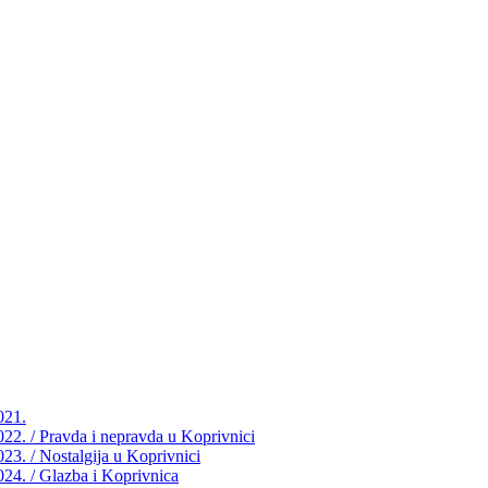
021.
2022. / Pravda i nepravda u Koprivnici
023. / Nostalgija u Koprivnici
2024. / Glazba i Koprivnica