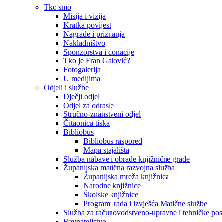
Tko smo
Misija i vizija
Kratka povijest
Nagrade i priznanja
Nakladništvo
Sponzorstva i donacije
Tko je Fran Galović?
Fotogalerija
U medijima
Odjeli i službe
Dječji odjel
Odjel za odrasle
Stručno-znanstveni odjel
Čitaonica tiska
Bibliobus
Bibliobus raspored
Mapa stajališta
Služba nabave i obrade knjižnične građe
Županijska matična razvojna služba
Županijska mreža knjižnica
Narodne knjižnice
Školske knjižnice
Programi rada i izvješća Matične službe
Služba za računovodstveno-upravne i tehničke po
Ravnateljstvo