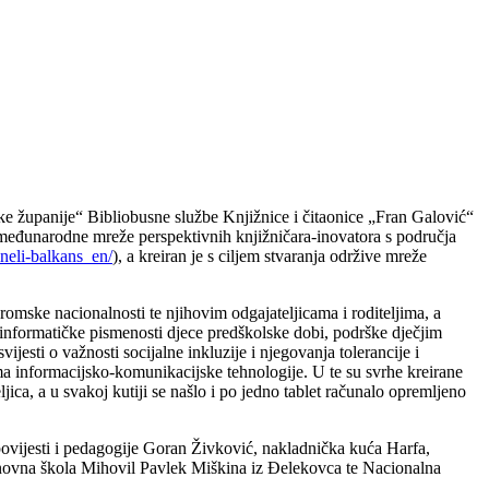
ke županije“ Bibliobusne službe Knjižnice i čitaonice „Fran Galović“
– međunarodne mreže perspektivnih knjižničara-inovatora s područja
ineli-balkans_en/
), a kreiran je s ciljem stvaranja održive mreže
 romske nacionalnosti te njihovim odgajateljicama i roditeljima, a
i informatičke pismenosti djece predškolske dobi, podrške dječjim
sti o važnosti socijalne inkluzije i njegovanja tolerancije i
ima informacijsko-komunikacijske tehnologije. U te su svrhe kreirane
ica, a u svakoj kutiji se našlo i po jedno tablet računalo opremljeno
. povijesti i pedagogije Goran Živković, nakladnička kuća Harfa,
novna škola Mihovil Pavlek Miškina iz Đelekovca te Nacionalna