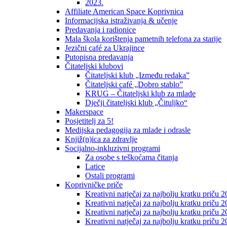
2023.
Affiliate American Space Koprivnica
Informacijska istraživanja & učenje
Predavanja i radionice
Mala škola korištenja pametnih telefona za starije
Jezični café za Ukrajince
Putopisna predavanja
Čitateljski klubovi
Čitateljski klub „Između redaka”
Čitateljski café „Dobro stablo”
KRUG – Čitateljski klub za mlade
Dječji čitateljski klub „Čituljko“
Makerspace
Posjetitelj za 5!
Medijska pedagogija za mlade i odrasle
Knjiž(n)ica za zdravlje
Socijalno-inkluzivni programi
Za osobe s teškoćama čitanja
Latice
Ostali programi
Koprivničke priče
Kreativni natječaj za najbolju kratku priču 2
Kreativni natječaj za najbolju kratku priču 
Kreativni natječaj za najbolju kratku priču 2
Kreativni natječaj za najbolju kratku priču 