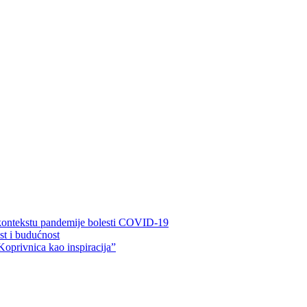
 kontekstu pandemije bolesti COVID-19
ost i budućnost
Koprivnica kao inspiracija”