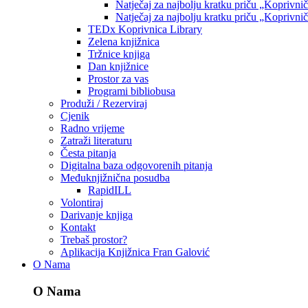
Natječaj za najbolju kratku priču „Koprivni
Natječaj za najbolju kratku priču „Koprivni
TEDx Koprivnica Library
Zelena knjižnica
Tržnice knjiga
Dan knjižnice
Prostor za vas
Programi bibliobusa
Produži / Rezerviraj
Cjenik
Radno vrijeme
Zatraži literaturu
Česta pitanja
Digitalna baza odgovorenih pitanja
Međuknjižnična posudba
RapidILL
Volontiraj
Darivanje knjiga
Kontakt
Trebaš prostor?
Aplikacija Knjižnica Fran Galović
O Nama
O Nama