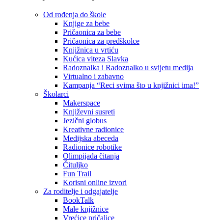
Od rođenja do škole
Knjige za bebe
Pričaonica za bebe
Pričaonica za predškolce
Knjižnica u vrtiću
Kućica viteza Slavka
Radoznalka i Radoznalko u svijetu medija
Virtualno i zabavno
Kampanja “Reci svima što u knjižnici ima!”
Školarci
Makerspace
Književni susreti
Jezični globus
Kreativne radionice
Medijska abeceda
Radionice robotike
Olimpijada čitanja
Čituljko
Fun Trail
Korisni online izvori
Za roditelje i odgajatelje
BookTalk
Male knjižnice
Vrećice pričalice