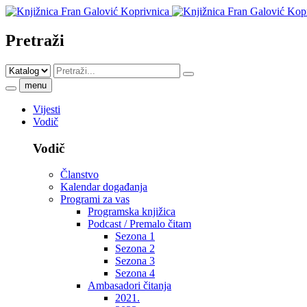
Pretraži
menu
Vijesti
Vodič
Vodič
Članstvo
Kalendar događanja
Programi za vas
Programska knjižica
Podcast / Premalo čitam
Sezona 1
Sezona 2
Sezona 3
Sezona 4
Ambasadori čitanja
2021.