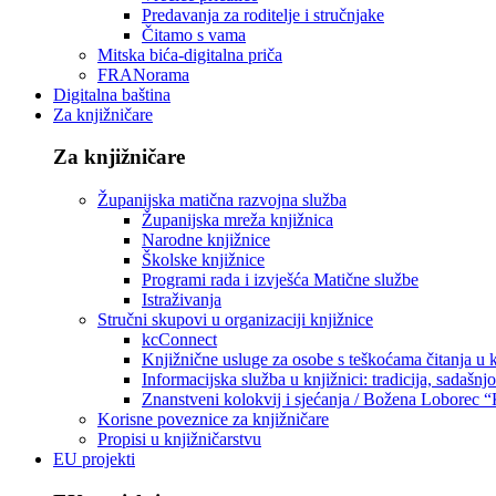
Predavanja za roditelje i stručnjake
Čitamo s vama
Mitska bića-digitalna priča
FRANorama
Digitalna baština
Za knjižničare
Za knjižničare
Županijska matična razvojna služba
Županijska mreža knjižnica
Narodne knjižnice
Školske knjižnice
Programi rada i izvješća Matične službe
Istraživanja
Stručni skupovi u organizaciji knjižnice
kcConnect
Knjižnične usluge za osobe s teškoćama čitanja u
Informacijska služba u knjižnici: tradicija, sadašnj
Znanstveni kolokvij i sjećanja / Božena Loborec “
Korisne poveznice za knjižničare
Propisi u knjižničarstvu
EU projekti