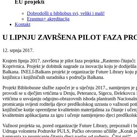
EU projekti
Dobrodošli u bibliobus svi, veliki i mali!
Erasmus+ akreditacija
Kontakt
U LIPNJU ZAVRŠENA PILOT FAZA PR
12. srpnja 2017.
Krajem lipnja 2017. završena je pilot faza projekta „Rastemo čitajuć
Koprivnica. Projekt je dobitnik nagrade za inovaciju koju je dodijel
Balkana. INELI-Balkans projekt je organizacije Future Library koju 
knjižnica i knjižničnih suradnika s područja Balkana.
Projekt Bibliobusne službe započet je u siječnju 2017., namijenjen je 
provodi se u dječjim vrtićima u Drnju, Peterancu, Sigecu, Đelekovcu i 
vrtićima u usvajanju odgojno-obrazovnih ishoda planiranih Nacionalnim
promicanja svijesti roditelja djece predškolskog uzrasta o važnosti p
knjižnične kutije opremljene kvalitetnim materijalima za čitanje i uče
kvalitetnim aplikacijama za igru i učenje namijenjeno djeci predškols
Važnost projekta su, pored organizacije Future Library, prepoznali i b
Udruga volontera Podravke PULS, Pučko otvoreno učilište „Korak po
kampanja za promicanje čitanja djeci naglas od rođenja „Čitaj mi!“.