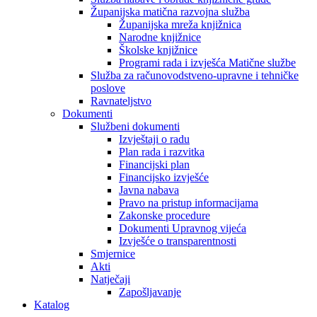
Županijska matična razvojna služba
Županijska mreža knjižnica
Narodne knjižnice
Školske knjižnice
Programi rada i izvješća Matične službe
Služba za računovodstveno-upravne i tehničke
poslove
Ravnateljstvo
Dokumenti
Službeni dokumenti
Izvještaji o radu
Plan rada i razvitka
Financijski plan
Financijsko izvješće
Javna nabava
Pravo na pristup informacijama
Zakonske procedure
Dokumenti Upravnog vijeća
Izvješće o transparentnosti
Smjernice
Akti
Natječaji
Zapošljavanje
Katalog