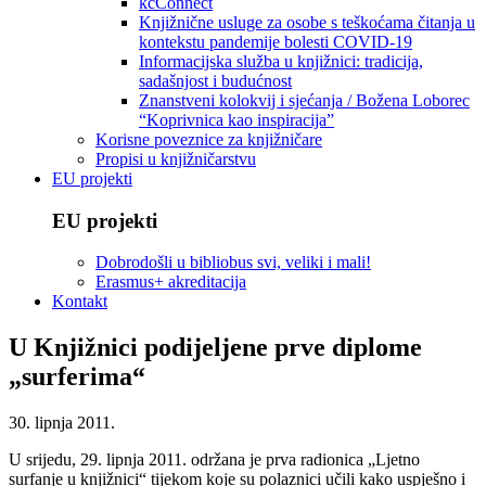
kcConnect
Knjižnične usluge za osobe s teškoćama čitanja u
kontekstu pandemije bolesti COVID-19
Informacijska služba u knjižnici: tradicija,
sadašnjost i budućnost
Znanstveni kolokvij i sjećanja / Božena Loborec
“Koprivnica kao inspiracija”
Korisne poveznice za knjižničare
Propisi u knjižničarstvu
EU projekti
EU projekti
Dobrodošli u bibliobus svi, veliki i mali!
Erasmus+ akreditacija
Kontakt
U Knjižnici podijeljene prve diplome
„surferima“
30. lipnja 2011.
U srijedu, 29. lipnja 2011. održana je prva radionica „Ljetno
surfanje u knjižnici“ tijekom koje su polaznici učili kako uspješno i