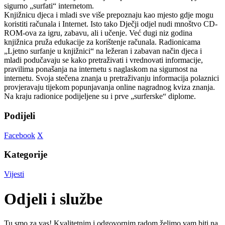
sigurno „surfati“ internetom.
Knjižnicu djeca i mladi sve više prepoznaju kao mjesto gdje mogu
koristiti računala i Internet. Isto tako Dječji odjel nudi mnoštvo CD-
ROM-ova za igru, zabavu, ali i učenje. Već dugi niz godina
knjižnica pruža edukacije za korištenje računala. Radionicama
„Ljetno surfanje u knjižnici“ na ležeran i zabavan način djeca i
mladi podučavaju se kako pretraživati i vrednovati informacije,
pravilima ponašanja na internetu s naglaskom na sigurnost na
internetu. Svoja stečena znanja u pretraživanju informacija polaznici
provjeravaju tijekom popunjavanja online nagradnog kviza znanja.
Na kraju radionice podijeljene su i prve „surferske“ diplome.
Podijeli
Facebook
X
Kategorije
Vijesti
Odjeli i službe
Tu smo za vas! Kvalitetnim i odgovornim radom želimo vam biti na