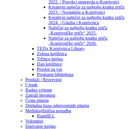
2022. / Pravda i nepravda u Koprivnici
Kreativni natječaj za najbolju kratku priču
2023. / Nostalgija u Koprivnici
Kreativni natječaj za najbolju kratku priču
2024. / Glazba i Koprivnica
Natječaj za najbolju kratku priču
„Koprivničke priče“ 2025.
Natječaj za najbolju kratku priču
„Koprivničke priče“ 2026.
TEDx Koprivnica Library
Zelena knjižnica
Tržnice knjiga
Dan knjižnice
Prostor za vas
Programi bibliobusa
Produži / Rezerviraj
Cjenik
Radno vrijeme
Zatraži literaturu
Česta pitanja
Digitalna baza odgovorenih pitanja
Međuknjižnična posudba
RapidILL
Volontiraj
Darivanje knjiga