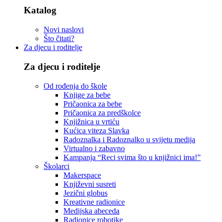
Katalog
Novi naslovi
Što čitati?
Za djecu i roditelje
Za djecu i roditelje
Od rođenja do škole
Knjige za bebe
Pričaonica za bebe
Pričaonica za predškolce
Knjižnica u vrtiću
Kućica viteza Slavka
Radoznalka i Radoznalko u svijetu medija
Virtualno i zabavno
Kampanja “Reci svima što u knjižnici ima!”
Školarci
Makerspace
Književni susreti
Jezični globus
Kreativne radionice
Medijska abeceda
Radionice robotike