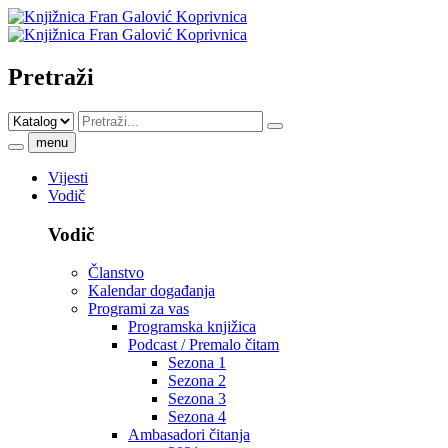
Pretraži
menu
Vijesti
Vodič
Vodič
Članstvo
Kalendar događanja
Programi za vas
Programska knjižica
Podcast / Premalo čitam
Sezona 1
Sezona 2
Sezona 3
Sezona 4
Ambasadori čitanja