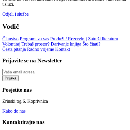
usluzi.
Odjeli i službe
Vodič
Članstvo
Programi za vas
Produži / Rezerviraj
Zatraži literaturu
Volontiraj
Trebaš prostor?
Darivanje knjiga
Što čitati?
Česta pitanja
Radno vrijeme
Kontakt
Prijavite se na Newsletter
Posjetite nas
Zrinski trg 6, Koprivnica
Kako do nas
Kontaktirajte nas