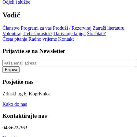
Odjeli i službe
Vodič
Članstvo
Programi za vas
Produži / Rezerviraj
Zatraži literaturu
Volontiraj
Trebaš prostor?
Darivanje knjiga
Što čitati?
Česta pitanja
Radno vrijeme
Kontakt
Prijavite se na Newsletter
Posjetite nas
Zrinski trg 6, Koprivnica
Kako do nas
Kontaktirajte nas
048/622-363