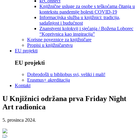
kcConnect
Knjižnične usluge za osobe s teškoćama čitanja u
kontekstu pandemije bolesti COVID-19
Informacijska služba u knjižnici: tradicija,
sadašnjost i budućnost
Znanstveni kolokvij i sjećanja / Božena Loborec
“Koprivnica kao inspiracija”
Korisne poveznice za knjižničare
Propisi u knjižničarstvu
EU projekti
EU projekti
Dobrodošli u bibliobus svi, veliki i mali!
Erasmus+ akreditacija
Kontakt
U Knjižnici održana prva Friday Night
Art radionica
5. prosinca 2024.