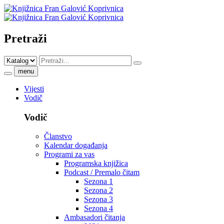
Pretraži
menu
Vijesti
Vodič
Vodič
Članstvo
Kalendar događanja
Programi za vas
Programska knjižica
Podcast / Premalo čitam
Sezona 1
Sezona 2
Sezona 3
Sezona 4
Ambasadori čitanja