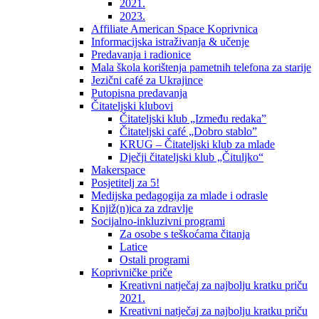
2021.
2023.
Affiliate American Space Koprivnica
Informacijska istraživanja & učenje
Predavanja i radionice
Mala škola korištenja pametnih telefona za starije
Jezični café za Ukrajince
Putopisna predavanja
Čitateljski klubovi
Čitateljski klub „Između redaka”
Čitateljski café „Dobro stablo”
KRUG – Čitateljski klub za mlade
Dječji čitateljski klub „Čituljko“
Makerspace
Posjetitelj za 5!
Medijska pedagogija za mlade i odrasle
Knjiž(n)ica za zdravlje
Socijalno-inkluzivni programi
Za osobe s teškoćama čitanja
Latice
Ostali programi
Koprivničke priče
Kreativni natječaj za najbolju kratku priču
2021.
Kreativni natječaj za najbolju kratku priču