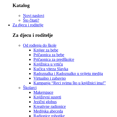
Katalog
Novi naslovi
Što čitati?
Za djecu i roditelje
Za djecu i roditelje
Od rođenja do škole
Knjige za bebe
Pričaonica za bebe
Pričaonica za predškolce
Knjižnica u vrtiću
Kućica viteza Slavka
Radoznalka i Radoznalko u svijetu medija
Virtualno i zabavno
Kampanja “Reci svima što u knjižnici ima!”
Školarci
Makerspace
Književni susreti
Jezični globus
Kreativne radionice
Medijska abeceda
Radionice robotike