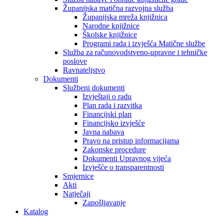
Županijska matična razvojna služba
Županijska mreža knjižnica
Narodne knjižnice
Školske knjižnice
Programi rada i izvješća Matične službe
Služba za računovodstveno-upravne i tehničke
poslove
Ravnateljstvo
Dokumenti
Službeni dokumenti
Izvještaji o radu
Plan rada i razvitka
Financijski plan
Financijsko izvješće
Javna nabava
Pravo na pristup informacijama
Zakonske procedure
Dokumenti Upravnog vijeća
Izvješće o transparentnosti
Smjernice
Akti
Natječaji
Zapošljavanje
Katalog