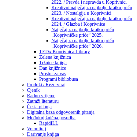
2022. / Pravda i nepravda u Koprivnici
Kreativni natječaj za najbolju kratku priču
2023. / Nostalgija u Koprivnici
Kreativni natječaj za najbolju kratku priču
2024. / Glazba i Koprivnica
Natječaj za najbolju kratku priču
„Koprivničke priče“ 2025.
Natječaj za najbolju kratku priču
„Koprivničke priče“ 2026.
TEDx Koprivnica Library
Zelena knjižnica
Tržnice knjiga
Dan knjižnice
Prostor za vas
Programi bibliobusa
Produži / Rezerviraj
Cjenik
Radno vrijeme
Zatraži literaturu
Česta pitanja
Digitalna baza odgovorenih pitanja
Međuknjižnična posudba
RapidILL
Volontiraj
Darivanje knjiga