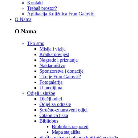
Kontakt
Trebaš prostor?
Aplikacija Knjižnica Fran Galović
O Nama
O Nama
Tko smo
Misija i vizija
Kratka povijest
Nagrade i priznanja
Nakladništvo
Sponzorstva i donacije
Tko je Fran Galović?
Fotogalerija
U medijima
Odjeli i službe
Dječji odjel
Odjel za odrasle
Stručno-znanstveni odjel
Čitaonica tiska
Bibliobus
Bibliobus raspored
Mapa stajališta
Služba nabave i obrade knjižnične građe