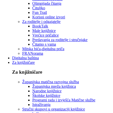
Olimpijada čitanja
Čituljko
Fun Trail
Korisni online izvori
Za roditelje i odgajatelje
BookTalk
Male knjižnice
Vrećice pričalice
Predavanja za roditelje i stručnjake
Čitamo s vama
Mitska bića-digitalna priča
FRANorama
Digitalna baština
Za knjižničare
Za knjižničare
Županijska matična razvojna služba
Županijska mreža knjižnica
Narodne knjižnice
Školske knjižnice
Programi rada i izvješća Matične službe
Istraživanja
Stručni skupovi u organizaciji knjižnice