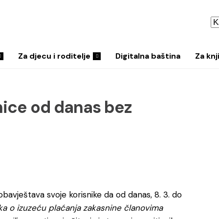
Za djecu i roditelje
Digitalna baština
Za knj
nice od danas bez
 obavještava svoje korisnike da od danas, 8. 3. do
a o izuzeću plaćanja zakasnine
članovima