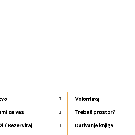
tvo
Volontiraj
ami za vas
Trebaš prostor?
i / Rezerviraj
Darivanje knjiga