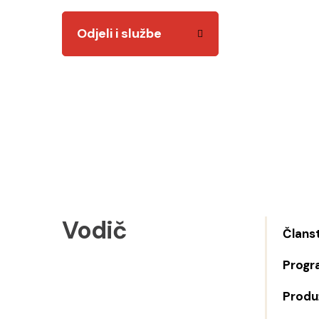
Odjeli i službe
Vodič
Člans
Progr
Produž