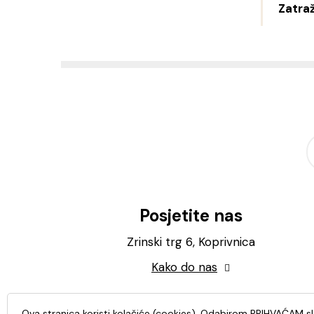
Zatraž
Posjetite nas
Zrinski trg 6, Koprivnica
Kako do nas
Ova stranica koristi kolačiće (cookies). Odabirom PRIHVAĆAM s