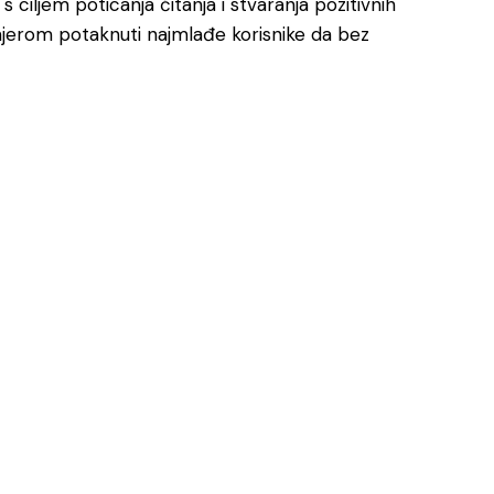
 s ciljem poticanja čitanja i stvaranja pozitivnih
jerom potaknuti najmlađe korisnike da bez
e
 želimo vam biti na usluzi.