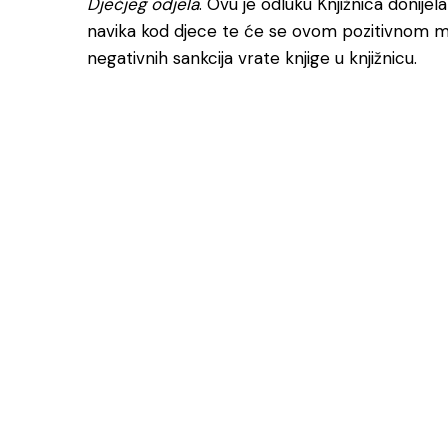
Dječjeg odjela
. Ovu je odluku Knjižnica donijela
navika kod djece te će se ovom pozitivnom m
negativnih sankcija vrate knjige u knjižnicu.
Odjeli i služb
Tu smo za vas! Kvalitetnim i odgovornim radom