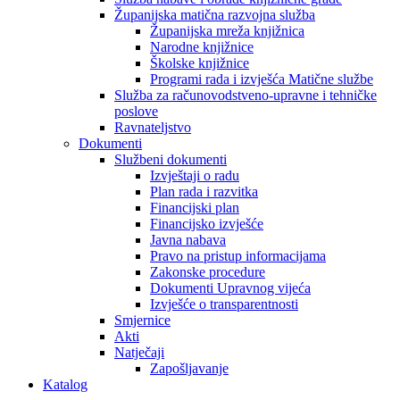
Županijska matična razvojna služba
Županijska mreža knjižnica
Narodne knjižnice
Školske knjižnice
Programi rada i izvješća Matične službe
Služba za računovodstveno-upravne i tehničke
poslove
Ravnateljstvo
Dokumenti
Službeni dokumenti
Izvještaji o radu
Plan rada i razvitka
Financijski plan
Financijsko izvješće
Javna nabava
Pravo na pristup informacijama
Zakonske procedure
Dokumenti Upravnog vijeća
Izvješće o transparentnosti
Smjernice
Akti
Natječaji
Zapošljavanje
Katalog