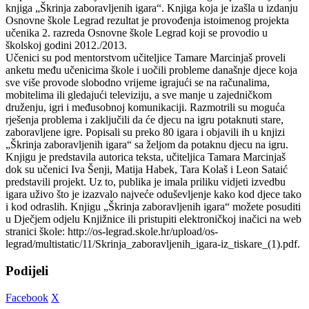
knjiga „Škrinja zaboravljenih igara“. Knjiga koja je izašla u izdanju
Osnovne škole Legrad rezultat je provođenja istoimenog projekta
učenika 2. razreda Osnovne škole Legrad koji se provodio u
školskoj godini 2012./2013.
Učenici su pod mentorstvom učiteljice Tamare Marcinjaš proveli
anketu među učenicima škole i uočili probleme današnje djece koja
sve više provode slobodno vrijeme igrajući se na računalima,
mobitelima ili gledajući televiziju, a sve manje u zajedničkom
druženju, igri i međusobnoj komunikaciji. Razmotrili su moguća
rješenja problema i zaključili da će djecu na igru potaknuti stare,
zaboravljene igre. Popisali su preko 80 igara i objavili ih u knjizi
„Škrinja zaboravljenih igara“ sa željom da potaknu djecu na igru.
Knjigu je predstavila autorica teksta, učiteljica Tamara Marcinjaš
dok su učenici Iva Šenji, Matija Habek, Tara Kolaš i Leon Sataić
predstavili projekt. Uz to, publika je imala priliku vidjeti izvedbu
igara uživo što je izazvalo najveće oduševljenje kako kod djece tako
i kod odraslih. Knjigu „Škrinja zaboravljenih igara“ možete posuditi
u Dječjem odjelu Knjižnice ili pristupiti elektroničkoj inačici na web
stranici škole: http://os-legrad.skole.hr/upload/os-
legrad/multistatic/11/Skrinja_zaboravljenih_igara-iz_tiskare_(1).pdf.
Podijeli
Facebook
X