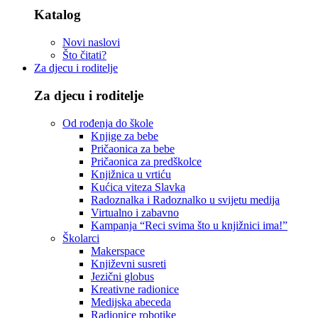
Katalog
Novi naslovi
Što čitati?
Za djecu i roditelje
Za djecu i roditelje
Od rođenja do škole
Knjige za bebe
Pričaonica za bebe
Pričaonica za predškolce
Knjižnica u vrtiću
Kućica viteza Slavka
Radoznalka i Radoznalko u svijetu medija
Virtualno i zabavno
Kampanja “Reci svima što u knjižnici ima!”
Školarci
Makerspace
Književni susreti
Jezični globus
Kreativne radionice
Medijska abeceda
Radionice robotike