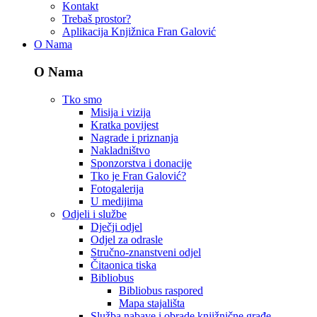
Kontakt
Trebaš prostor?
Aplikacija Knjižnica Fran Galović
O Nama
O Nama
Tko smo
Misija i vizija
Kratka povijest
Nagrade i priznanja
Nakladništvo
Sponzorstva i donacije
Tko je Fran Galović?
Fotogalerija
U medijima
Odjeli i službe
Dječji odjel
Odjel za odrasle
Stručno-znanstveni odjel
Čitaonica tiska
Bibliobus
Bibliobus raspored
Mapa stajališta
Služba nabave i obrade knjižnične građe