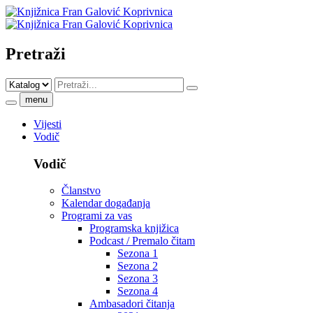
Pretraži
menu
Vijesti
Vodič
Vodič
Članstvo
Kalendar događanja
Programi za vas
Programska knjižica
Podcast / Premalo čitam
Sezona 1
Sezona 2
Sezona 3
Sezona 4
Ambasadori čitanja