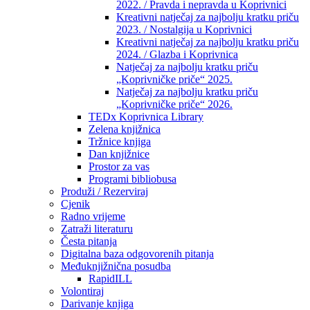
2022. / Pravda i nepravda u Koprivnici
Kreativni natječaj za najbolju kratku priču
2023. / Nostalgija u Koprivnici
Kreativni natječaj za najbolju kratku priču
2024. / Glazba i Koprivnica
Natječaj za najbolju kratku priču
„Koprivničke priče“ 2025.
Natječaj za najbolju kratku priču
„Koprivničke priče“ 2026.
TEDx Koprivnica Library
Zelena knjižnica
Tržnice knjiga
Dan knjižnice
Prostor za vas
Programi bibliobusa
Produži / Rezerviraj
Cjenik
Radno vrijeme
Zatraži literaturu
Česta pitanja
Digitalna baza odgovorenih pitanja
Međuknjižnična posudba
RapidILL
Volontiraj
Darivanje knjiga