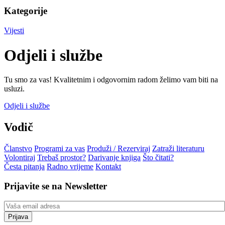
Kategorije
Vijesti
Odjeli i službe
Tu smo za vas! Kvalitetnim i odgovornim radom želimo vam biti na
usluzi.
Odjeli i službe
Vodič
Članstvo
Programi za vas
Produži / Rezerviraj
Zatraži literaturu
Volontiraj
Trebaš prostor?
Darivanje knjiga
Što čitati?
Česta pitanja
Radno vrijeme
Kontakt
Prijavite se na Newsletter