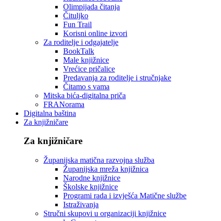
Olimpijada čitanja
Čituljko
Fun Trail
Korisni online izvori
Za roditelje i odgajatelje
BookTalk
Male knjižnice
Vrećice pričalice
Predavanja za roditelje i stručnjake
Čitamo s vama
Mitska bića-digitalna priča
FRANorama
Digitalna baština
Za knjižničare
Za knjižničare
Županijska matična razvojna služba
Županijska mreža knjižnica
Narodne knjižnice
Školske knjižnice
Programi rada i izvješća Matične službe
Istraživanja
Stručni skupovi u organizaciji knjižnice