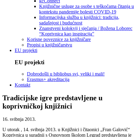
kcConnect
Knjižnične usluge za osobe s teškoćama čitanja u
kontekstu pandemije bolesti COVID-19
Informacijska služba u knjižnici: tradicija,
sadašnjost i budućnost
Znanstveni kolokvij i sjećanja / Božena Loborec
“Koprivnica kao inspiracija”
Korisne poveznice za knjižničare
Propisi u knjižničarstvu
EU projekti
EU projekti
Dobrodošli u bibliobus svi, veliki i mali!
Erasmus+ akreditacija
Kontakt
Tradicijske igre predstavljene u
koprivničkoj knjižnici
16. svibnja 2013.
U utorak , 14. svibnja 2013. u Knjižnici i čitaonici „Fran Galović“
Koprivnica u suradnji s Osnovnom školom Legrad predstavljena je