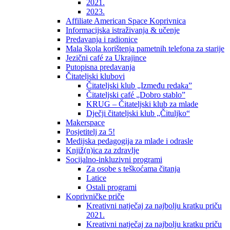
2021.
2023.
Affiliate American Space Koprivnica
Informacijska istraživanja & učenje
Predavanja i radionice
Mala škola korištenja pametnih telefona za starije
Jezični café za Ukrajince
Putopisna predavanja
Čitateljski klubovi
Čitateljski klub „Između redaka”
Čitateljski café „Dobro stablo”
KRUG – Čitateljski klub za mlade
Dječji čitateljski klub „Čituljko“
Makerspace
Posjetitelj za 5!
Medijska pedagogija za mlade i odrasle
Knjiž(n)ica za zdravlje
Socijalno-inkluzivni programi
Za osobe s teškoćama čitanja
Latice
Ostali programi
Koprivničke priče
Kreativni natječaj za najbolju kratku priču
2021.
Kreativni natječaj za najbolju kratku priču