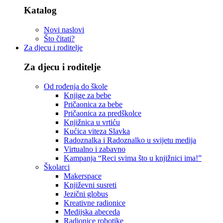
Katalog
Novi naslovi
Što čitati?
Za djecu i roditelje
Za djecu i roditelje
Od rođenja do škole
Knjige za bebe
Pričaonica za bebe
Pričaonica za predškolce
Knjižnica u vrtiću
Kućica viteza Slavka
Radoznalka i Radoznalko u svijetu medija
Virtualno i zabavno
Kampanja “Reci svima što u knjižnici ima!”
Školarci
Makerspace
Književni susreti
Jezični globus
Kreativne radionice
Medijska abeceda
Radionice robotike