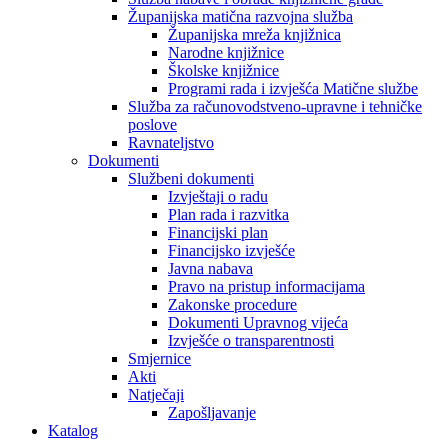
Županijska matična razvojna služba
Županijska mreža knjižnica
Narodne knjižnice
Školske knjižnice
Programi rada i izvješća Matične službe
Služba za računovodstveno-upravne i tehničke
poslove
Ravnateljstvo
Dokumenti
Službeni dokumenti
Izvještaji o radu
Plan rada i razvitka
Financijski plan
Financijsko izvješće
Javna nabava
Pravo na pristup informacijama
Zakonske procedure
Dokumenti Upravnog vijeća
Izvješće o transparentnosti
Smjernice
Akti
Natječaji
Zapošljavanje
Katalog