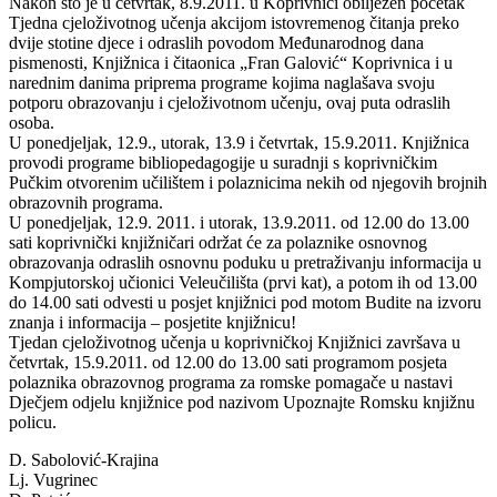
Nakon što je u četvrtak, 8.9.2011. u Koprivnici obilježen početak
Tjedna cjeloživotnog učenja akcijom istovremenog čitanja preko
dvije stotine djece i odraslih povodom Međunarodnog dana
pismenosti, Knjižnica i čitaonica „Fran Galović“ Koprivnica i u
narednim danima priprema programe kojima naglašava svoju
potporu obrazovanju i cjeloživotnom učenju, ovaj puta odraslih
osoba.
U ponedjeljak, 12.9., utorak, 13.9 i četvrtak, 15.9.2011. Knjižnica
provodi programe bibliopedagogije u suradnji s koprivničkim
Pučkim otvorenim učilištem i polaznicima nekih od njegovih brojnih
obrazovnih programa.
U ponedjeljak, 12.9. 2011. i utorak, 13.9.2011. od 12.00 do 13.00
sati koprivnički knjižničari održat će za polaznike osnovnog
obrazovanja odraslih osnovnu poduku u pretraživanju informacija u
Kompjutorskoj učionici Veleučilišta (prvi kat), a potom ih od 13.00
do 14.00 sati odvesti u posjet knjižnici pod motom Budite na izvoru
znanja i informacija – posjetite knjižnicu!
Tjedan cjeloživotnog učenja u koprivničkoj Knjižnici završava u
četvrtak, 15.9.2011. od 12.00 do 13.00 sati programom posjeta
polaznika obrazovnog programa za romske pomagače u nastavi
Dječjem odjelu knjižnice pod nazivom Upoznajte Romsku knjižnu
policu.
D. Sabolović-Krajina
Lj. Vugrinec