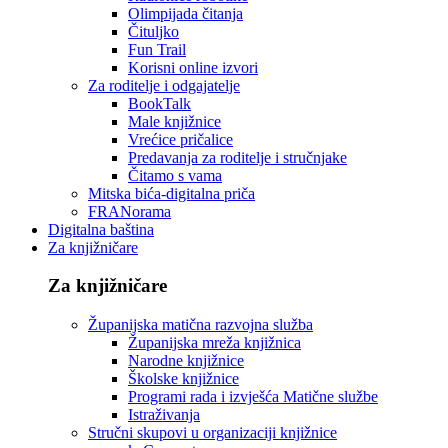
Olimpijada čitanja
Čituljko
Fun Trail
Korisni online izvori
Za roditelje i odgajatelje
BookTalk
Male knjižnice
Vrećice pričalice
Predavanja za roditelje i stručnjake
Čitamo s vama
Mitska bića-digitalna priča
FRANorama
Digitalna baština
Za knjižničare
Za knjižničare
Županijska matična razvojna služba
Županijska mreža knjižnica
Narodne knjižnice
Školske knjižnice
Programi rada i izvješća Matične službe
Istraživanja
Stručni skupovi u organizaciji knjižnice