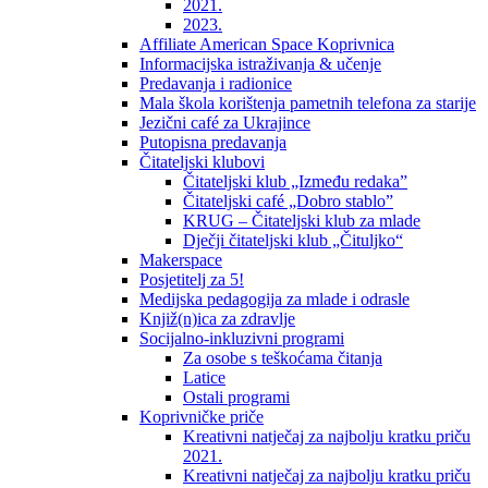
2021.
2023.
Affiliate American Space Koprivnica
Informacijska istraživanja & učenje
Predavanja i radionice
Mala škola korištenja pametnih telefona za starije
Jezični café za Ukrajince
Putopisna predavanja
Čitateljski klubovi
Čitateljski klub „Između redaka”
Čitateljski café „Dobro stablo”
KRUG – Čitateljski klub za mlade
Dječji čitateljski klub „Čituljko“
Makerspace
Posjetitelj za 5!
Medijska pedagogija za mlade i odrasle
Knjiž(n)ica za zdravlje
Socijalno-inkluzivni programi
Za osobe s teškoćama čitanja
Latice
Ostali programi
Koprivničke priče
Kreativni natječaj za najbolju kratku priču
2021.
Kreativni natječaj za najbolju kratku priču