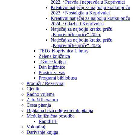
2022. / Pravda i nepravda u Koprivnici
Kreativni natječaj za najbolju kratku priču
2023. / Nostalgija u Koprivnici
Kreativni natječaj za najbolju kratku priču
2024. / Glazba i Koprivnica
Natječaj za najbolju kratku priču
„Koprivničke priče“ 2025.
Natječaj za najbolju kratku priču
„Koprivničke priče“ 2026.
TEDx Koprivnica Library
Zelena knjižnica
Tržnice knjiga
Dan knjižnice
Prostor za vas
Programi bibliobusa
Produži / Rezerviraj
Cjenik
Radno vrijeme
Zatraži literaturu
Česta pitanja
Digitalna baza odgovorenih pitanja
Međuknjižnična posudba
RapidILL
Volontiraj
Darivanje knjiga