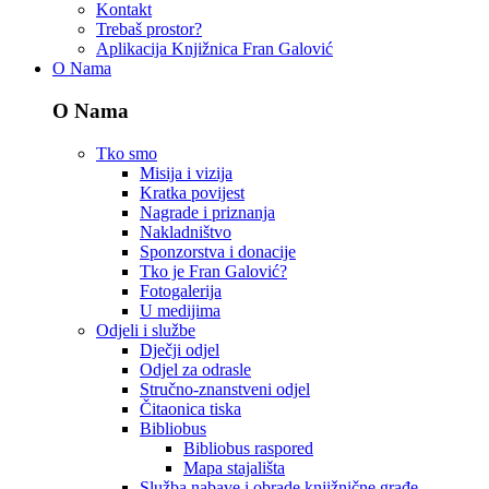
Kontakt
Trebaš prostor?
Aplikacija Knjižnica Fran Galović
O Nama
O Nama
Tko smo
Misija i vizija
Kratka povijest
Nagrade i priznanja
Nakladništvo
Sponzorstva i donacije
Tko je Fran Galović?
Fotogalerija
U medijima
Odjeli i službe
Dječji odjel
Odjel za odrasle
Stručno-znanstveni odjel
Čitaonica tiska
Bibliobus
Bibliobus raspored
Mapa stajališta
Služba nabave i obrade knjižnične građe