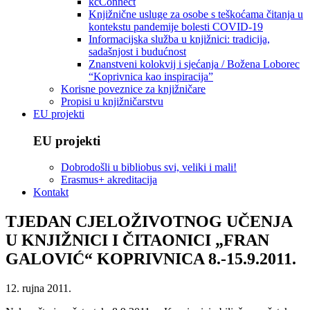
kcConnect
Knjižnične usluge za osobe s teškoćama čitanja u
kontekstu pandemije bolesti COVID-19
Informacijska služba u knjižnici: tradicija,
sadašnjost i budućnost
Znanstveni kolokvij i sjećanja / Božena Loborec
“Koprivnica kao inspiracija”
Korisne poveznice za knjižničare
Propisi u knjižničarstvu
EU projekti
EU projekti
Dobrodošli u bibliobus svi, veliki i mali!
Erasmus+ akreditacija
Kontakt
TJEDAN CJELOŽIVOTNOG UČENJA
U KNJIŽNICI I ČITAONICI „FRAN
GALOVIĆ“ KOPRIVNICA 8.-15.9.2011.
12. rujna 2011.