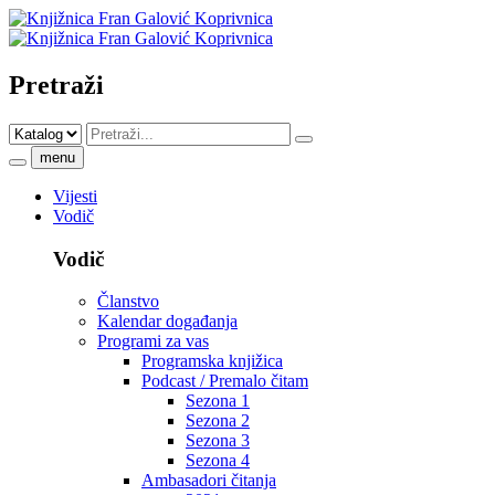
Pretraži
menu
Vijesti
Vodič
Vodič
Članstvo
Kalendar događanja
Programi za vas
Programska knjižica
Podcast / Premalo čitam
Sezona 1
Sezona 2
Sezona 3
Sezona 4
Ambasadori čitanja