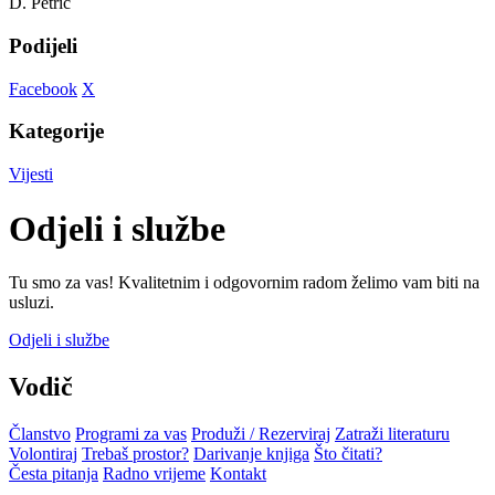
D. Petrić
Podijeli
Facebook
X
Kategorije
Vijesti
Odjeli i službe
Tu smo za vas! Kvalitetnim i odgovornim radom želimo vam biti na
usluzi.
Odjeli i službe
Vodič
Članstvo
Programi za vas
Produži / Rezerviraj
Zatraži literaturu
Volontiraj
Trebaš prostor?
Darivanje knjiga
Što čitati?
Česta pitanja
Radno vrijeme
Kontakt