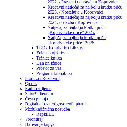
2022. / Pravda i nepravda u Koprivnici
Kreativni natječaj za najbolju kratku priču
2023. / Nostalgija u Koprivnici
Kreativni natječaj za najbolju kratku priču
2024. / Glazba i Koprivnica
Natječaj za najbolju kratku priču
„Koprivničke priče“ 2025.
Natječaj za najbolju kratku priču
„Koprivničke priče“ 2026.
TEDx Koprivnica Library
Zelena knjižnica
Tržnice knjiga
Dan knjižnice
Prostor za vas
Programi bibliobusa
Produži / Rezerviraj
Cjenik
Radno vrijeme
Zatraži literaturu
Česta pitanja
Digitalna baza odgovorenih pitanja
Međuknjižnična posudba
RapidILL
Volontiraj
Darivanje knjiga