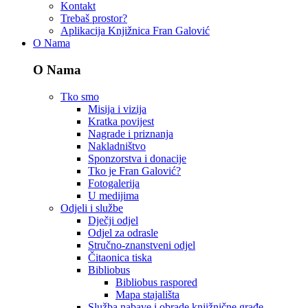
Kontakt
Trebaš prostor?
Aplikacija Knjižnica Fran Galović
O Nama
O Nama
Tko smo
Misija i vizija
Kratka povijest
Nagrade i priznanja
Nakladništvo
Sponzorstva i donacije
Tko je Fran Galović?
Fotogalerija
U medijima
Odjeli i službe
Dječji odjel
Odjel za odrasle
Stručno-znanstveni odjel
Čitaonica tiska
Bibliobus
Bibliobus raspored
Mapa stajališta
Služba nabave i obrade knjižnične građe