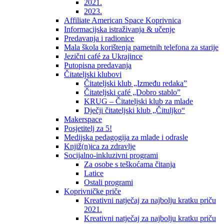
2021.
2023.
Affiliate American Space Koprivnica
Informacijska istraživanja & učenje
Predavanja i radionice
Mala škola korištenja pametnih telefona za starije
Jezični café za Ukrajince
Putopisna predavanja
Čitateljski klubovi
Čitateljski klub „Između redaka”
Čitateljski café „Dobro stablo”
KRUG – Čitateljski klub za mlade
Dječji čitateljski klub „Čituljko“
Makerspace
Posjetitelj za 5!
Medijska pedagogija za mlade i odrasle
Knjiž(n)ica za zdravlje
Socijalno-inkluzivni programi
Za osobe s teškoćama čitanja
Latice
Ostali programi
Koprivničke priče
Kreativni natječaj za najbolju kratku priču
2021.
Kreativni natječaj za najbolju kratku priču