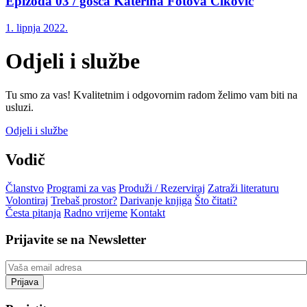
Epizoda 03 / gošća Katerina Fotova Čiković
1. lipnja 2022.
Odjeli i službe
Tu smo za vas! Kvalitetnim i odgovornim radom želimo vam biti na
usluzi.
Odjeli i službe
Vodič
Članstvo
Programi za vas
Produži / Rezerviraj
Zatraži literaturu
Volontiraj
Trebaš prostor?
Darivanje knjiga
Što čitati?
Česta pitanja
Radno vrijeme
Kontakt
Prijavite se na Newsletter