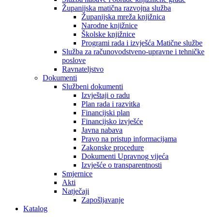
Županijska matična razvojna služba
Županijska mreža knjižnica
Narodne knjižnice
Školske knjižnice
Programi rada i izvješća Matične službe
Služba za računovodstveno-upravne i tehničke
poslove
Ravnateljstvo
Dokumenti
Službeni dokumenti
Izvještaji o radu
Plan rada i razvitka
Financijski plan
Financijsko izvješće
Javna nabava
Pravo na pristup informacijama
Zakonske procedure
Dokumenti Upravnog vijeća
Izvješće o transparentnosti
Smjernice
Akti
Natječaji
Zapošljavanje
Katalog