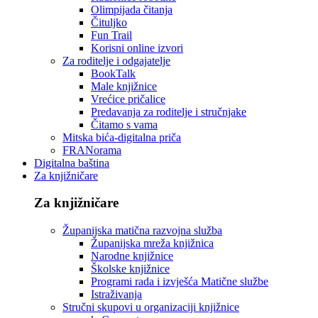
Olimpijada čitanja
Čituljko
Fun Trail
Korisni online izvori
Za roditelje i odgajatelje
BookTalk
Male knjižnice
Vrećice pričalice
Predavanja za roditelje i stručnjake
Čitamo s vama
Mitska bića-digitalna priča
FRANorama
Digitalna baština
Za knjižničare
Za knjižničare
Županijska matična razvojna služba
Županijska mreža knjižnica
Narodne knjižnice
Školske knjižnice
Programi rada i izvješća Matične službe
Istraživanja
Stručni skupovi u organizaciji knjižnice