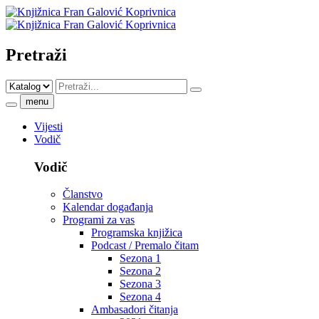
Pretraži
menu
Vijesti
Vodič
Vodič
Članstvo
Kalendar događanja
Programi za vas
Programska knjižica
Podcast / Premalo čitam
Sezona 1
Sezona 2
Sezona 3
Sezona 4
Ambasadori čitanja