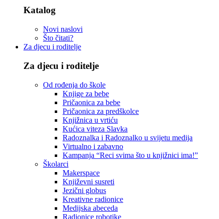
Katalog
Novi naslovi
Što čitati?
Za djecu i roditelje
Za djecu i roditelje
Od rođenja do škole
Knjige za bebe
Pričaonica za bebe
Pričaonica za predškolce
Knjižnica u vrtiću
Kućica viteza Slavka
Radoznalka i Radoznalko u svijetu medija
Virtualno i zabavno
Kampanja “Reci svima što u knjižnici ima!”
Školarci
Makerspace
Književni susreti
Jezični globus
Kreativne radionice
Medijska abeceda
Radionice robotike