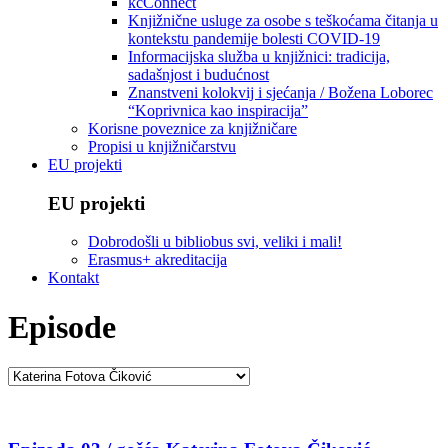
kcConnect
Knjižnične usluge za osobe s teškoćama čitanja u
kontekstu pandemije bolesti COVID-19
Informacijska služba u knjižnici: tradicija,
sadašnjost i budućnost
Znanstveni kolokvij i sjećanja / Božena Loborec
“Koprivnica kao inspiracija”
Korisne poveznice za knjižničare
Propisi u knjižničarstvu
EU projekti
EU projekti
Dobrodošli u bibliobus svi, veliki i mali!
Erasmus+ akreditacija
Kontakt
Episode