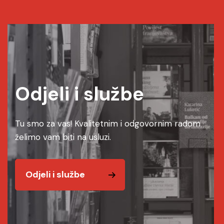
Odjeli i službe
Tu smo za vas! Kvalitetnim i odgovornim radom
želimo vam biti na usluzi.
Odjeli i službe