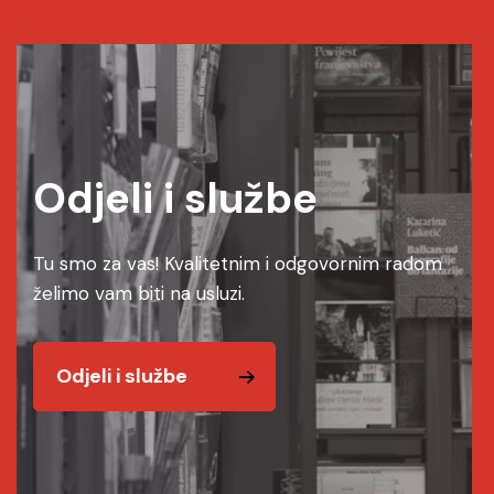
Odjeli i službe
Tu smo za vas! Kvalitetnim i odgovornim radom
želimo vam biti na usluzi.
Odjeli i službe