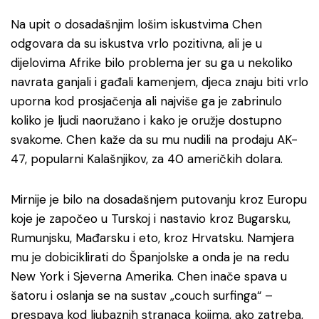
Na upit o dosadašnjim lošim iskustvima Chen
odgovara da su iskustva vrlo pozitivna, ali je u
dijelovima Afrike bilo problema jer su ga u nekoliko
navrata ganjali i gađali kamenjem, djeca znaju biti vrlo
uporna kod prosjačenja ali najviše ga je zabrinulo
koliko je ljudi naoružano i kako je oružje dostupno
svakome. Chen kaže da su mu nudili na prodaju AK-
47, popularni Kalašnjikov, za 40 američkih dolara.
Mirnije je bilo na dosadašnjem putovanju kroz Europu
koje je započeo u Turskoj i nastavio kroz Bugarsku,
Rumunjsku, Mađarsku i eto, kroz Hrvatsku. Namjera
mu je dobiciklirati do Španjolske a onda je na redu
New York i Sjeverna Amerika. Chen inače spava u
šatoru i oslanja se na sustav „couch surfinga“ –
prespava kod ljubaznih stranaca kojima, ako zatreba,